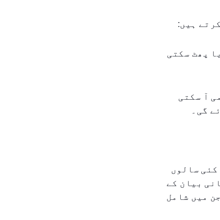
رتے ہیں:
یا پھٹ سکتی
ی آ سکتی
ے گی۔
کئی سالوں
نی بیان کے
، جن میں شامل