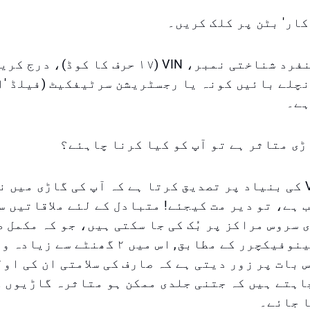
۳- گاڑی کا منفرد شناختی نمبر، VIN (۱۷ حرف کا کوڈ)، 
چلے بائیں کونہ یا رجسٹریشن سرٹیفکیٹ (فیلڈ 'ای
ہے۔
ڑی متاثر ہے تو آپ کو کیا کرنا چاہئے؟
اگر نظام VIN کی بنیاد پر تصدیق کرتا ہے کہ آپ کی گاڑی می
 ہے، تو دیر مت کیجئے! متبادل کے لئے ملاقاتیں س
 سروس مراکز پر بُک کی جا سکتی ہیں، جو کہ مکمل ط
ہوگی، اور مینوفیکچرر کے مطابق, اس میں ۲ گ
 بات پر زور دیتی ہے کہ صارف کی سلامتی ان کی او
اہتے ہیں کہ جتنی جلدی ممکن ہو متاثرہ گاڑیوں 
ا جائے۔