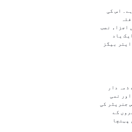
ے۔ اس کی
فتہ
 اجزاء نصب
یک یاد
ایئر بیگز
 ذمہ دار
اور نمی
 جنریٹر کی
روں کے
 پہنچا