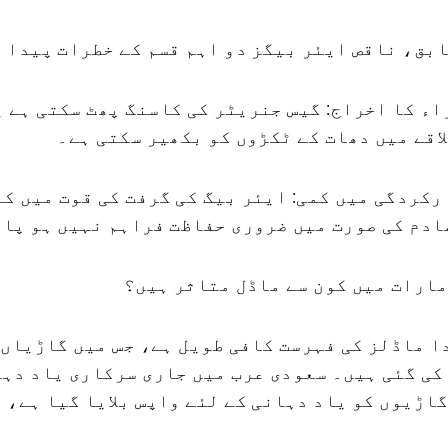
بق، ناقص ایئر بیگز دو اہم قسم کے خطرات پیدا ک
زاء کا اخراج: گیس جنریٹر کی کاسنگ پھٹ سکتی ہے 
اقے میں دھات کے ٹکڑوں کو بکھیر سکتی ہے۔
ارکردگی میں کمی: ایئر بیگ کی گرفت کی قوت میں کم
ادم کی صورت میں ضروری حفاظت فراہم نہیں ہو پائ
ارات میں کون سے ماڈل متاثر ہیں؟
 ماڈلز کی فہرست کافی طویل ہے، جس میں گاڑیاں 
کی گئی ہیں۔ سعودی عرب میں جاری سرکاری یاد دہا
طابق، ۲۵۶ گاڑیوں کو یاد دہانی کے لئے واپس بلایا گیا ہے