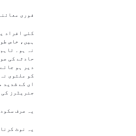
فوری معائنہ
کئی افراد یا
ہیں، خاص طور
نہ ہو۔ تاہم،
حادثے کی صور
دیر ہو جائے۔
کو ملتوی نہ 
ای کے شدید م
جنریٹرز کی و
یہ صرف سکودا
یہ نوٹ کرنا 