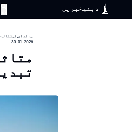
دبئیخبریں
تلاش
یو اے ای, ٹیکنالوجی
2026. 01. 30
متاثر
تبدیل