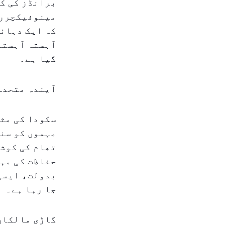
برانڈز کی کر
مینوفیکچررز۔
کہ ایک دہائی
آہستہ آہستہ 
گیا ہے۔
آیندہ متحدہ
سکودا کی مثا
مہموں کو سنج
تھام کی کوشش
حفاظت کی مہم
بدولت، ایسی 
جا رہا ہے۔
گاڑی مالکان 