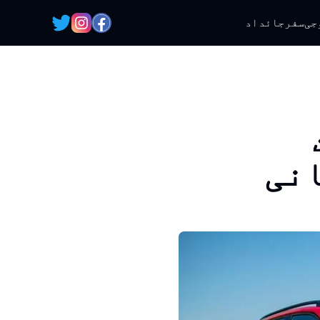
جی
سفر
جائداد
انی