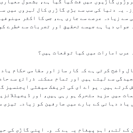
وڑوں گاڑیوں میں فٹ کیا گیا ہے، بشمول معیاری
 یہ دنیا کی سب سے بڑی گاڑری کال لہروں میں سے 
 سے زیادہ عرصے سے جاری ہے، جس کا اکثر مینوفی
جواب دیا ہے جیسے تحقیق اور تجربات سے خطرے کو
 عرب امارات میں کیا توقعات ہیں؟
ل واضح کرتی ہے کہ کار ساز اور مقامی حکام یاد 
یدگی سے لیتے ہیں اور تمام ممکنہ ذرائع سے حاد
 کرتے ہیں۔ یو اے ای کی ٹریفک سیفٹی ایجنسیز گا
ات میں مزید متحرک ہو رہی ہیں، اور ڈیجیٹلائزی
یاد دہانی کے بارے میں صارفین کو زیادہ تیزی س
کے لئے، اہم پیغام یہ ہے کہ وہ اپنی گاڑی کی حی