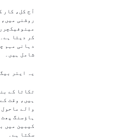
آج کل، کار ک
روشنی میں، ی
مینوفیکچرر 
کر دیتا ہے۔ 
دہانی مہم چل
شامل ہیں۔
یہ ایئر بیگ
تکاتا کے بنا
ہیں، وقت کے 
والے ماحول م
ہاؤسنگ پھٹ س
کیبین میں بھ
سکتا ہے۔