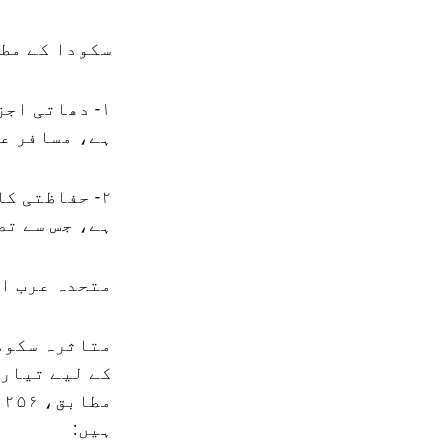
سکودا کے مطا
۱- دھاتی اج
ہے، مسافر عل
۲- حفاظتی ک
ہے، جس سے تص
متحدہ عرب ام
متاثرہ سکودا
کے لیے تیار 
م
ہیں: