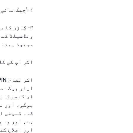
۲- 'چیک مائی کار' بٹن پر کلک کریں۔
ونڈشیلڈ کے ن
موجود ہوتا 
اگر آپ کی گا
ایئر بیگ نصب
ای کے سرکاری
گا۔ کمپنی اس
ہے، اور وہ چ
اور اصلاح کی