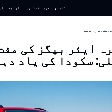
کاروبار
طرزِ زندگی
یو اے ای
ٹیکنالو
, سفر, طرزِ زندگی
ہ ایئر بیگز کی مفت
ی: سکودا کی یاد دہ