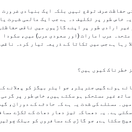
ی حفاظت صرف توقع نہیں بلکہ ایک بنیادی ضرورت ہ
ہ خاص طور پر تکلیف دہ ہے جب ایک عالمی شہرت یا
غیر ارادی طور پر اپنے گاڑیوں میں ناقص حفاظتی
متحدہ عرب امارات (اور سعودی عرب) میں، سکودا ا
ا رہا ہے جس میں تکاتا کے ذریعہ تیار کردہ ناقص 
ز خطرناک کیوں ہیں؟
ئے ہوئے گیس جنریٹر، جو ایئر بیگز کو پھلانے کے
ساتھ غیر مستحکم ہو سکتے ہیں، خاص طور پر گرمی 
یں۔ مسئلے کی شدت یہ ہے کہ حادثے کے دوران، گیس
کتی ہے۔ یہ دھماکہ تیز دھار دھات کے ٹکڑے مساف
یج سکتا ہے، جو گاڑی کے مسافروں کو مہلک چوٹیں