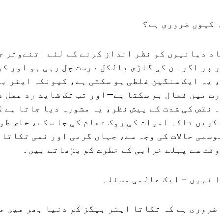
 کیوں ضروری ہے؟
د دہانیوں کو نظر انداز کرنے کے لئے اتنےوتر ج
 پر اگر ان کی گاڑی بالکل درست چل رہی ہو اور ک
 یہ ایک سنگین غلطی ہو سکتی ہے، کیونکہ ایئر بی
ت میں فعال ہو سکتا ہے—اور تب تک شاید رد عمل د
 نقص کی شدت کے پیش نظر، یہ مشورہ دیا جاتا ہے ک
کریں تاکہ اموات کی روک تھام کی جا سکے، خاص طور
وسمی حالات کی وجہ سے، جہاں گرمی اور نمی تکاتا 
قت سے پہلے خرابی کے خطرے کو بڑھاتے ہیں۔
 نہیں – ایک عالمی مسئلہ
ضروری ہے کہ تکاتا ایئر بیگز کو دنیا بھر میں م