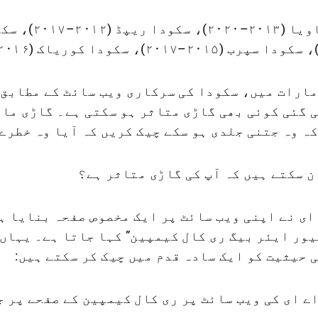
سکودا اوکٹاویا (۲۰۱۳–
 گئی کوئی بھی گاڑی متاثر ہو سکتی ہے۔ گاڑی ما
ہ وہ جتنی جلدی ہو سکے چیک کریں کہ آیا وہ خطرے
ن سکتے ہیں کہ آپ کی گاڑی متاثر ہے؟
ای نے اپنی ویب سائٹ پر ایک مخصوص صفحہ بنایا ہ
ور ایئر بیگ ری کال کیمپین” کہا جاتا ہے۔ یہاں
 حیثیت کو ایک سادہ قدم میں چیک کر سکتے ہیں: