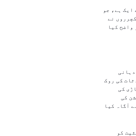
ایک ہے، جو
کچرروں نے
 واضح کیا
دہانی
ثات کی روک
ڑی کی
شن کی
ے آگاہ کیا
ثیت کو