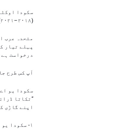
(۲۰۱۸–۲۰۲۱)، سکودا سپرب (۲۰۱۵–۲۰۱۷)، سکودا کوریاک (۲۰۱۶–۲۰۲۱)۔
پہلے تیار کی
درخواست ہے ک
آپ کس طرح جا
سکودا یو اے 
“تکاتا ڈرائی
اپنے گاڑی کی
۱- سکودا یو اے ای کی ویب سائٹ پر ری کال کیمپین کے صفحے پر جائیں۔