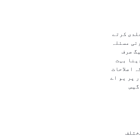
لدی کرتے
وئی مسئلہ
گ صرف
ینا بہت
ہ اصلاحات
 پر یو اے
گیس
ختلف