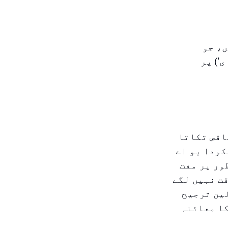
درج کریں، جو
') پر
ں ناقص تکاتا
کودا یو اے
ور پر مفت
ھنٹے سے زیادہ وقت نہیں لگے
لین ترجیح
کا معائنہ