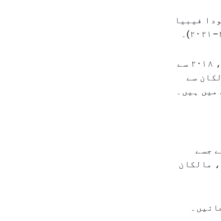
۲۰۲۰)، سکودا ریپڈ (۲۰۱۲–۲۰۱۷)، سکودا فیبیا
متحدہ عرب امارات میں، سکودا کی سرکاری ویب سائٹ کے مطابق، ۲۰۱۸ سے
لکان سے
 میں ہیں۔
ے جسے
، مالکان