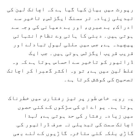
رپورٹ میں بیان کیا گیا ہے کہ اچانک لین کی
تبدیلی زیادہ تر مسنگ ایگزٹس، تاخیر سے
ادراک، بے صبری، اور بے دھیانی کی وجہ سے
ہوتی ہیں۔ دبئی کا ہائی وے نظام انتہائی
پیچیدہ ہے، جس میں ملٹی لیول تبادلے اور
قریب قریب ایگزٹس ہوتی ہیں۔ جب ایک
ڈرائیور کو تاخیر سے احساس ہوتا ہے کہ وہ
غلط لین میں ہے، تو وہ اکثر گھبرا کر اچانک
تصحیح کی کوشش کرتا ہے۔
یہ رویہ خاص طور پر تیز رفتاری میں خطرناک
ہوتا ہے۔ یو اے ای کی سڑکوں کے کئی حصوں
میں زیادہ رفتار کی حد ہوتی ہے، لہذا
اچانک سمت کی تبدیلی نہ صرف ڈرائیور کی
گاڑی بلکہ کئی متاثرہ گاڑیوں کے لئے بھی