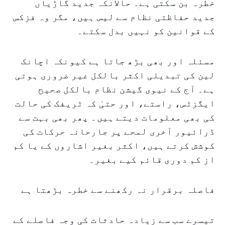
خطرہ بن سکتی ہے۔ حالانکہ جدید گاڑیاں
جدید حفاظتی نظام سے لیس ہیں، مگر وہ فزکس
کے قوانین کو نہیں بدل سکتے۔
مسئلہ اور بھی بڑھ جاتا ہے کیونکہ اچانک
لین کی تبدیلی اکثر بالکل غیر ضروری ہوتی
ہے۔ آج کے نیوی گیشن نظام بالکل صحیح
ایگزٹس، راستے، اور حتیٰ کہ ٹریفک کی حالت
کی بھی معلومات دیتے ہیں۔ پھر بھی بہت سے
ڈرائیور آخری لمحے پر جارحانہ حرکات کی
کوشش کرتے ہیں، اکثر بغير اشاروں کے یا کم
از کم دوری قائم کیے بغیر۔
فاصلہ برقرار نہ رکھنے سے خطرہ بڑھتا ہے
تیسرے سب سے زیادہ حادثات کی وجہ فاصلے کے