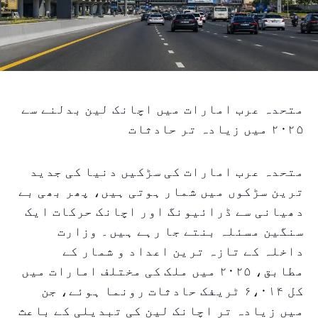
متحدہ عرب امارات میں اچانک لین بدلنے سے
۲۰۲۵ میں زیادہ تر حادثات
متحدہ عرب امارات کی سڑکیں دنیا کی جدید
ترین سڑکوں میں شمار ہوتی ہیں، پھر بھی بے
دھیانی سے ڈرائیونگ اور اچانک حرکات ایک
سنگین مسئلہ بنتے جا رہے ہیں۔ وزارت
داخلہ کے تازہ ترین اعداد و شمار کے
مطابق، ۲۰۲۵ میں ملک کی مختلف امارات میں
کل ۶،۰۱۴ ٹریفک حادثات رونما ہوئے، جن
میں زیادہ تر اچانک لین کی تبدیلی کے باعث