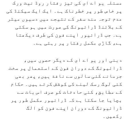
مسئلہ یو اے ای کی تیز رفتار روڈ نیٹ ورک
پر خاص طور پر خطرناک ہے۔ ایک ایک سیکنڈ کی
عدم توجہ مند سفر کے نتیجے میں دسیوں میٹر
کے بلائنڈ ڈرائیونگ کی صورت میں ہو سکتی
ہے۔ جب ڈرائیور اپنے فون کی طرف دیکھتا
ہے، گاڑی مکمل رفتار پر رہتی ہے۔
دبئی اور یو اے ای کے دیگر حصوں میں،
ڈرائیونگ کے دوران فون کے استعمال پر سخت
جرمانے کئی سالوں سے نافذ ہیں، پھر بھی
کئی لوگ رسک لینے کی کوشش کرتے ہیں۔ حکام
کے مطابق، کئی حادثات کو صرف اس بات سے
بچایا جا سکتا ہے کہ ڈرائیور مکمل طور پر
ڈرائیونگ کے دوران اپنے فون کو الگ
رکھیں۔