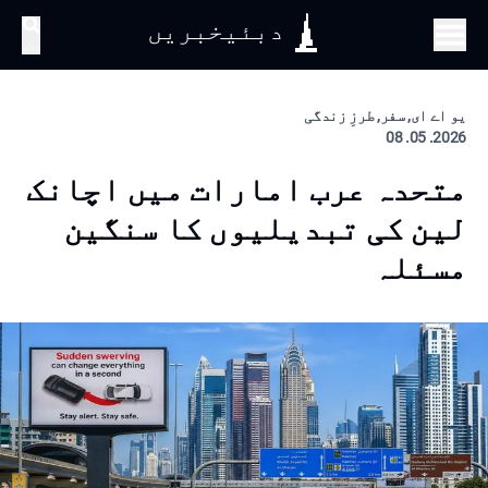
دبئیخبریں
تلاش
یو اے ای, سفر, طرزِ زندگی
2026. 05. 08
متحدہ عرب امارات میں اچانک
لین کی تبدیلیوں کا سنگین
مسئلہ