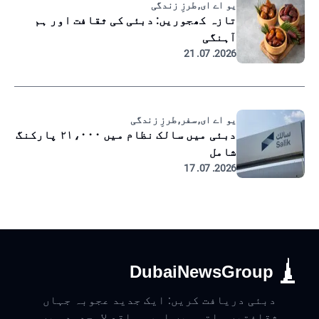
یو اے ای, طرزِ زندگی
تازہ کھجوریں: دبئی کی ثقافت اور ہم
آہنگی
2026. 07. 21
یو اے ای, سفر, طرزِ زندگی
دبئی میں سالک نظام میں ۲۱،۰۰۰ پارکنگ
شامل
2026. 07. 17
DubaiNewsGroup
دبئی دریافت کریں: ایک جدید عجوبہ جہاں
ثقافتیں ملتی ہیں اور مواقع لامحدود ہیں