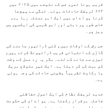
قریب ہونا تھی، جس کے نتیجے میں ۲۰۲۵ میں
۶۶۳ ٹریفک حادثات ہوئے۔ تنگی سے پیچھا
کرنا یو اے ای میں ایک اہم مسئلہ رہا ہے،
خاص طور پر دبئی اور ابو ظہبی کی ایکسپریس
ویز پر۔
جب رش کے اوقات میں، کئی ڈرائیور سامنے کی
گاڑی کے انتہائی قریب ڈرائیونگ کرتے ہیں،
تیزی سے جانے کے لئے۔ مگر یہ رِد عمل کے وقت
کو بہت کم کر دیتا ہے۔ ایک غیر متوقع بریک
یا رکاوٹ تقریباً یقینی حادثے کی وجہ ہوتی
ہے۔
جدید ٹریفک نظام کی ایک اصول حفاظتی
فاصلہ برقرار رکھنا ہے۔ یو اے ای کی حکومت
نے سالوں سے اس پر زور دیا ہے کہ ڈرائیور