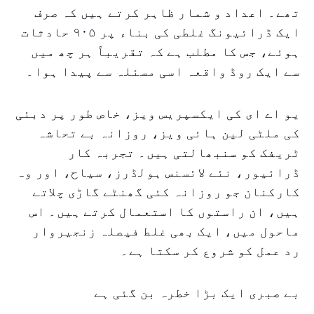
تھے۔ اعداد و شمار ظاہر کرتے ہیں کہ صرف
ایک ڈرائیونگ غلطی کی بناء پر ۹۰۵ حادثات
ہوئے، جس کا مطلب ہے کہ تقریباً ہر چھ میں
سے ایک روڈ واقعہ اسی مسئلہ سے پیدا ہوا۔
یو اے ای کی ایکسپریس ویز، خاص طور پر دبئی
کی ملٹی لین ہائی ویز، روزانہ بے تحاشہ
ٹریفک کو سنبھالتی ہیں۔ تجربہ کار
ڈرائیور، نئے لائسنس ہولڈرز، سیاح، اور وہ
کارکنان جو روزانہ کئی گھنٹے گاڑی چلاتے
ہیں، ان راستوں کا استعمال کرتے ہیں۔ اس
ماحول میں، ایک بھی غلط فیصلہ زنجیروار
رد عمل کو شروع کر سکتا ہے۔
بے صبری ایک بڑا خطرہ بن گئی ہے