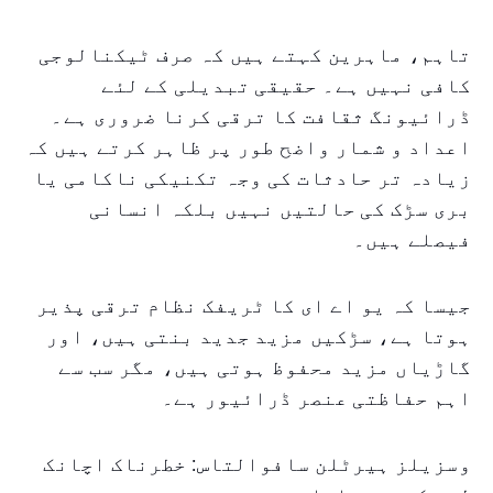
تاہم، ماہرین کہتے ہیں کہ صرف ٹیکنالوجی
کافی نہیں ہے۔ حقیقی تبدیلی کے لئے
ڈرائیونگ ثقافت کا ترقی کرنا ضروری ہے۔
اعداد و شمار واضح طور پر ظاہر کرتے ہیں کہ
زیادہ تر حادثات کی وجہ تکنیکی ناکامی یا
بری سڑک کی حالتیں نہیں بلکہ انسانی
فیصلے ہیں۔
جیسا کہ یو اے ای کا ٹریفک نظام ترقی پذیر
ہوتا ہے، سڑکیں مزید جدید بنتی ہیں، اور
گاڑیاں مزید محفوظ ہوتی ہیں، مگر سب سے
اہم حفاظتی عنصر ڈرائیور ہے۔
وسزیلز ہیرٹلن سافوالتاس: خطرناک اچانک