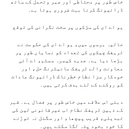
خاص طور پر محتاطی اور صبر وتحمل کے ساتھ
ڈرائیونگ کرنا بہت ضروری ہوتا ہے۔
یو اے ای کی سڑکوں پر سخت نگرانی کی توقع
حالیہ برسوں میں، یو اے ای کی حکومت نے
ٹریفک چیکوں کی تعداد کو نمایاں طور پر
بڑھا دیا ہے۔ جدید کیمرہ سسٹم، اے آئی
معاونت والے ٹریفک مانیٹرنگ حل، اور
خودکار سزا نظام خطرناک ڈرائیونگ عادات
کو روکنے کے لئے ہدف کرتی ہیں۔
دبئی اس علاقے میں خاص طور پر فعال ہے۔ شہر
کے ذہین ٹریفک نظام اب غیرقانونی لین کی
تبدیلی، قریب پیچھا، اور سگنل نہ توڑنے
کا خود بخود پتہ لگا سکتے ہیں۔