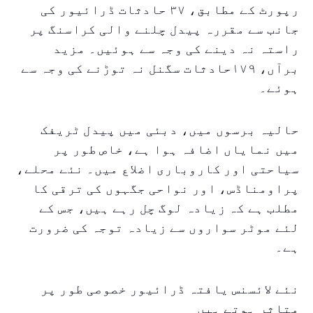
رپورٹ کے مطابق، ۳۷ حادثات ڈرائیور کی
جانب سے مقررہ پیدل چلنے والی کراسنگ پر
راستہ نہ دینے کی وجہ سے ہوئیں۔ مزید
برآں، ۱۷۹حادثات سگنل نہ توڑنے کی وجہ سے
ہوئے۔
حالیہ برسوں میں، دبئی میں پیدل ٹریفک
میں نمایاں اضافہ ہوا ہے، خاص طور پر
سیاحتی اور کاروباری اضلاع میں۔ نئے محلے،
پراومناڈس، اور نواحی جگہوں کی ترقی کا
مطلب ہے کہ زیادہ لوگ چل رہے ہیں، جس کے
لئے موٹر سواروں سے زیادہ توجہ کی ضرورت
ہے۔
نئے لائسنس یافتہ ڈرائیور خصوصی طور پر
متاثر ہوتے ہیں