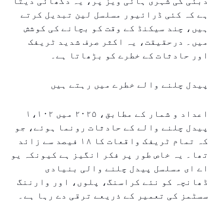
دبئی کی شہری ہائی ویز پر، یہ دکھائی دیتا
ہے کہ کئی ڈرائیور مسلسل لین تبدیل کرتے
ہیں، چند سیکنڈ کے وقت کو بچانے کی کوشش
میں۔ درحقیقت، یہ اکثر صرف شدید ٹریفک
اور حادثات کے خطرے کو بڑھاتا ہے۔
پیدل چلنے والے خطرے میں رہتے ہیں
اعداد و شمار کے مطابق، ۲۰۲۵ میں ۱،۱۰۲
پیدل چلنے والے کے حادثات رونما ہوئے، جو
کہ تمام ٹریفک واقعات کا ۱۸ فیصد سے زائد
تھا۔ یہ خاص طور پر فکر انگیز ہے کیونکہ یو
اے ای مسلسل پیدل چلنے والی بنیادی
ڈھانچہ کو نئے کراسنگ، پلوں، اور وارننگ
سسٹمز کی تعمیر کے ذریعے ترقی دے رہا ہے۔