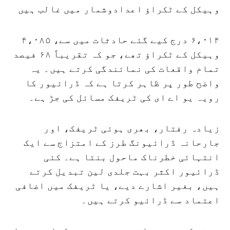
وہیکل کے ٹکراؤ اعدادوشمار میں غالب ہیں
۶،۰۱۴ درج کیے گئے حادثات میں سے، ۴،۰۸۵
وہیکل کے ٹکراؤ تھے، جو کہ تقریباً ۶۸ فیصد
تمام واقعات کی نمائندگی کرتے ہیں۔ یہ
واضح طور پر ظاہر کرتا ہے کہ ڈرائیور کا
رویہ یو اے ای کی ٹریفک مسائل کی جڑ ہے۔
زیادہ رفتار، بھری ہوئی ٹریفک، اور
جارحانہ ڈرائیونگ طرز کے امتزاج سے ایک
انتہائی خطرناک ماحول بنتا ہے۔ کئی
ڈرائیور اکثر بہت جلدی لین تبدیل کرتے
ہیں، بغیر اشارے دیے، یا ٹریفک میں اضافی
اعتماد سے ڈرائیو کرتے ہیں۔