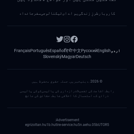
کاروبار
طرزِ زندگی
یو اے ای
ٹیکنالوجی
سفر
جائداد
اردو
English
Русский
中文
हिंदी
Español
Português
Français
Slovenský
Magyar
Deutsch
©
2026
.دبئیخبریں. جملہ حقوق محفوظ ہیں
رابطہ
اشاعت کی تفصیلات
رازداری کی پالیسی
کوکی پالیسی
ذرائع کے استعمال کا اخلاقی ضابطہ
حقائق کی جانچ
Advertisement:
egrizoltan.hu
1b.hu
tire-service.hu
5n.ae
05.hu
bUTOR5