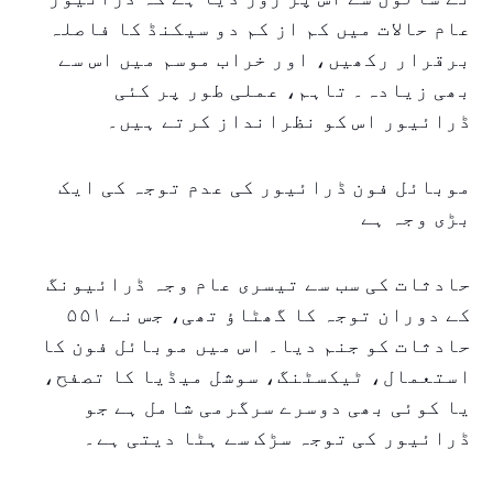
عام حالات میں کم از کم دو سیکنڈ کا فاصلہ
برقرار رکھیں، اور خراب موسم میں اس سے
بھی زیادہ۔ تاہم، عملی طور پر کئی
ڈرائیور اس کو نظرانداز کرتے ہیں۔
موبائل فون ڈرائیور کی عدم توجہ کی ایک
بڑی وجہ ہے
حادثات کی سب سے تیسری عام وجہ ڈرائیونگ
کے دوران توجہ کا گھٹاؤ تھی، جس نے ۵۵۱
حادثات کو جنم دیا۔ اس میں موبائل فون کا
استعمال، ٹیکسٹنگ، سوشل میڈیا کا تصفح،
یا کوئی بھی دوسرے سرگرمی شامل ہے جو
ڈرائیور کی توجہ سڑک سے ہٹا دیتی ہے۔