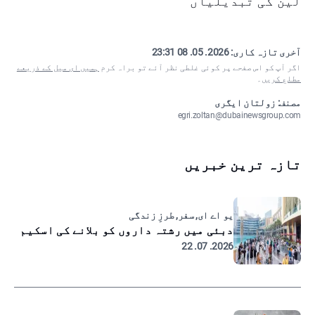
لین کی تبدیلیاں
آخری تازہ کاری:
2026. 05. 08 23:31
اگر آپ کو اس صفحے پر کوئی غلطی نظر آئے تو براہ کرم
ہمیں ای میل کے ذریعے
مطلع کریں
۔
مصنف: زولتان ایگری
egri.zoltan@dubainewsgroup.com
تازہ ترین خبریں
یو اے ای, سفر, طرزِ زندگی
دبئی میں رشتہ داروں کو بلانے کی اسکیم
2026. 07. 22