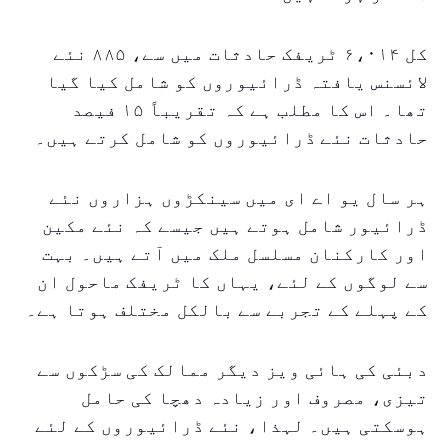
کل ۶،۰۱۴ ٹریفک حادثات میں سے، ۸۸۵ نئے
لائسنس یافتہ ڈرائیوروں کو شامل کیا گیا
تھا۔ اس کا مطلب ہے کہ تقریباً ۱۵ فیصد
حادثات نئے ڈرائیوروں کو شامل کرتے ہیں۔
ہر سال یو اے ای میں سینکڑوں ہزاروں نئے
ڈرائیور شامل ہوتے ہیں جیسے کہ نئے مکین
اور کارکنان مسلسل ملک میں آتے ہیں۔ بہت
سے لوگوں کے لئے، یہاں کا ٹریفک ماحول ان
کے پہلے کے تجربے سے بالکل مختلف ہوتا ہے۔
دبئی کی ہائی ویز دیگر ممالک کی سڑکوں سے
تیزی، مصروف اور زیادہ دھچا کی حامل
ہوسکتی ہیں۔ لہذا، نئے ڈرائیوروں کے لئے