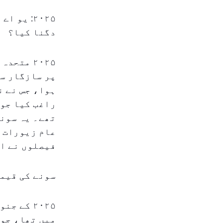
۲۰۲۵: یو
دگنا کیا؟
۲۰۲۵ متح
ہوا، جس نے ن
راغب کیا جو 
تھے۔ یہ سونے
عام زیورات خ
فیصلوں نے اہ
سونے کی قیم