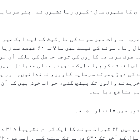
 اے ای کا سنہری سال - کیوں رہائشیوں نے اپنی سرمای
دہ عرب امارات میں سونے کی مارکیٹ کے لیے ایک غیر 
پر سازگار سال رہا۔ سونے کی قیمت میں سال
ہ صرف سرمایہ کاروں کی توجہ حاصل کی بلکہ اُن لو
اس اثاثے کو پہلے ایک سنجیدہ مالی متبادل نہیں
 کی دوڑ چھوٹے سرمایہ کاروں، خاندانوں، اور یہ
ریدنے والوں تک پہنچ گئی، جو اب خوش ہیں کہ اُن 
م منافع دیا ہے۔
توں میں شاندار اضافہ
۲۰۲۵ کے جن