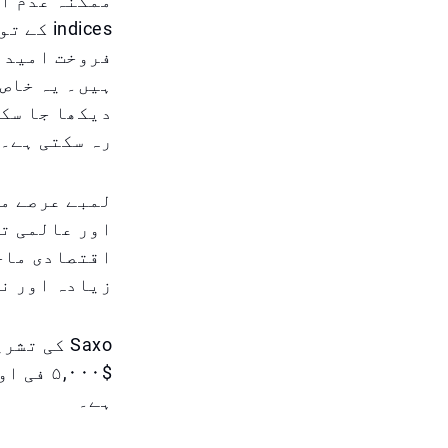
ndices
فروخت امید ک
ہیں۔ یہ خاص 
دیکھا جا سکت
رہ سکتی ہے۔
لمبے عرصے می
اور عالمی تر
اقتصادی ماح
زیادہ اور نم
$۵,۰۰۰
ہے۔