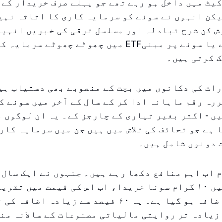
یٹ میں داخل ہو رہے تھے جو پہلے صرف خریدار کے 
کن انہوں نے سونے کو سرمایہ کاری کا اثاثہ نہی
ش کن شرح تبادلہ اور مسلسل ترقی کی خبریں انہیں
زیورات، سکّے یا سونے پر مبنیETF میں چھوٹے چھوٹے 
 کرتی ہیں۔
ات کی دکانوں میں بچت کے منصوبے بھی دستیاب ہی
رہ رقم ماہانہ ادا کر کے سال کے آخر میں سونے ک
ں - اکثر بغیر تیاری کے چارجز کے۔ یہ ان لوگوں 
 ہے جو تحائف کی تلاش میں ہیں جن میں سرمایہ کار
 دونوں شامل ہیں۔
 اب اہم منافع دکھا رہے ہیں۔ جنہوں نے ایک سال 
درہم تک کا اضافہ ہو گیا ہے۔ یہ ۶۰ فیصد سے زیادہ 
زیادہ تر روایتی مالیاتی مصنوعات کے سالانہ من