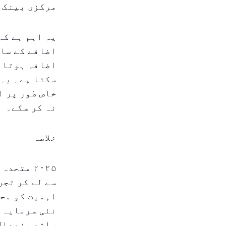
مرکزی بینک 
یہ اہم ہے کہ
اضافے کے سات
اضافہ ہوتا ہ
سکتا ہے۔ یہ 
خاص طور پر ا
نہ کر سکے۔
خلاصہ
۲۰۲۵ مت
سے لے کر تجر
اہمیت کو محس
نئی سرمایہ ک
ساتھ سنبھال 