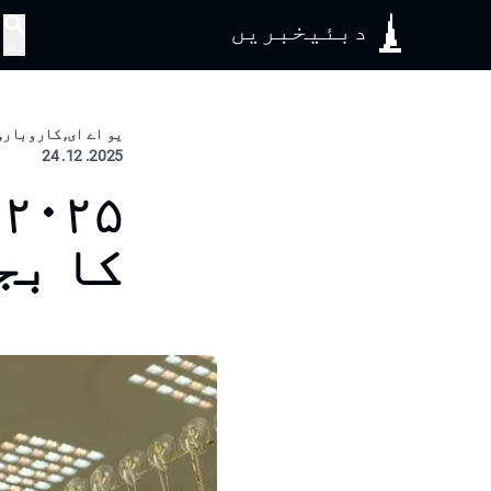
دبئیخبریں
تلاش
یو اے ای, کاروبار, 
2025. 12. 24
۵
کا بج