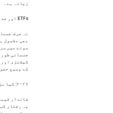
زیادہ ہے۔
ETFs اور جدید سونے کی سرمایہ کاری
بھی مقبول ہو
سونے میں سرم
جسمانی طور پ
کیشنز، اور م
کے وسیع حصوں
۲۰۲۶: کیا مزید ترقی کی گنجائش ہے؟
شاندار قیمتو
یہ رفتار کب 