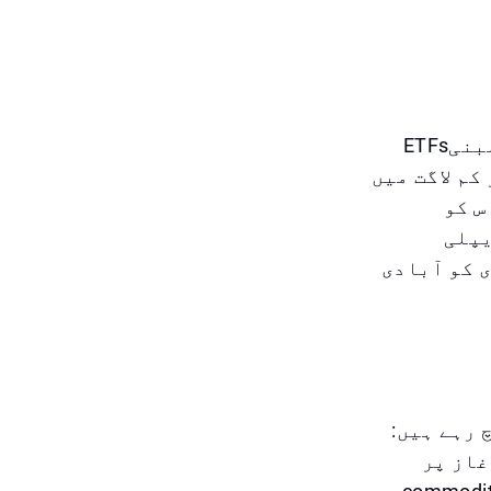
نہ صرف جسمانی سونے کی خریداری مقبول ہوئی، بلکہ سونے پر مبنیETFs
کم لاگت میں
س کو
یپلی
 کو آبادی
 رہے ہیں:
غاز پر