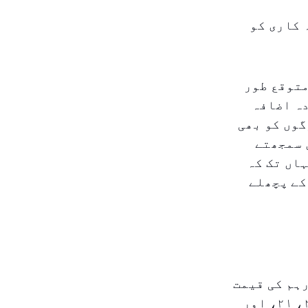
ہ کاری کو
متوقع طور
انہ ۶۰ فیصد سے زیادہ اضافہ
گوں کو بھی
 سمجھتے
اں تک کہ
کے پچھلے
وری میں ۲۴ قیراط سونے کا ایک گرام تقریباً ۳۱۸ درہم کی قیمت
میں تھا، جو سال کے آخر تک ۵۴۰ درہم تک پہنچ گیا۔ اسی طرح ۲۲، ۲۱، اور