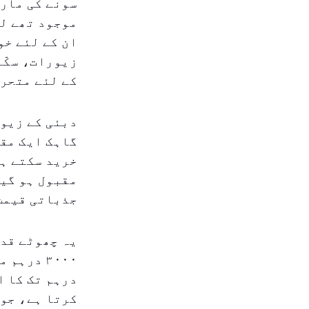
سونے کی مارک
موجود تھے لی
ان کے لئے خو
کے لئے متحرک
دبئی کے زیور
گاہک ایک مقر
خرید سکتے ہی
مقبول ہو گیا
جذباتی قیمت
یہ چھوٹے قدم
کرتا ہے، جو 