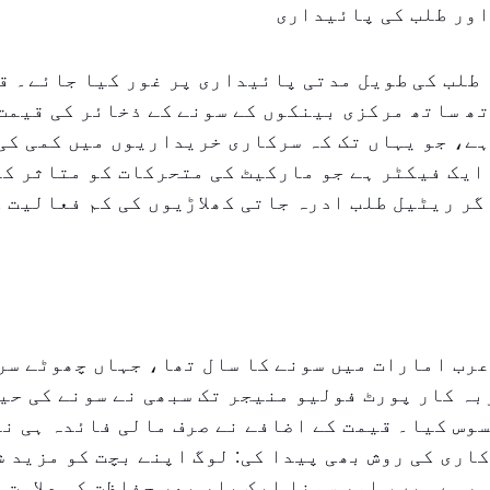
اور طلب کی پائیداری
 طلب کی طویل مدتی پائیداری پر غور کیا جائے۔ ق
ھ ساتھ مرکزی بینکوں کے سونے کے ذخائر کی قیمت
ے، جو یہاں تک کہ سرکاری خریداریوں میں کمی کی
ایک فیکٹر ہے جو مارکیٹ کی متحرکات کو متاثر کر
گر ریٹیل طلب ادرہ جاتی کھلاڑیوں کی کم فعالیت 
حدہ عرب امارات میں سونے کا سال تھا، جہاں چھوٹے س
بہ کار پورٹ فولیو منیجر تک سبھی نے سونے کی حی
وس کیا۔ قیمت کے اضافے نے صرف مالی فائدہ ہی ن
اری کی روش بھی پیدا کی: لوگ اپنے بچت کو مزید ش
رہے ہیں، اور سونا ایک بار پھر حفاظت کی علامت ب