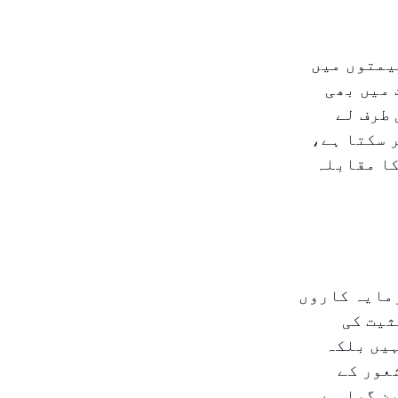
یمتوں میں
 میں بھی
 طرف لے
 سکتا ہے،
کا مقابلہ
رمایہ کاروں
ثیت کی
ہیں بلکہ
عور کے
ن گیا ہے۔