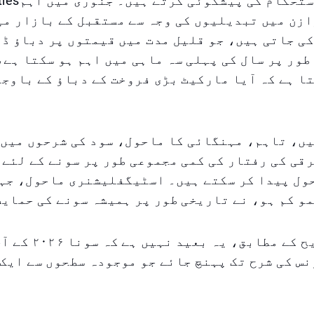
ممکنہ عدم استحکا
i کے توازن میں تبدیلیوں کی وجہ سے مستقبل کے بازار م
ی جاتی ہیں، جو قلیل مدت میں قیمتوں پر دباؤ ڈ
طور پر سال کی پہلی سہ ماہی میں اہم ہو سکتا ہے،
ا ہے کہ آیا مارکیٹ بڑی فروخت کے دباؤ کے باوج
ں، تاہم، مہنگائی کا ماحول، سود کی شرحوں میں 
قی کی رفتار کی کمی مجموعی طور پر سونے کے لئے 
ول پیدا کر سکتے ہیں۔ اسٹیگفلیشنری ماحول، جہ
و کم ہو، نے تاریخی طور پر ہمیشہ سونے کی حمایت
Saxo کی تشریح کے مطابق، یہ بعید
 فی اونس کی شرح تک پہنچ جائے جو موجودہ سطحوں سے ای