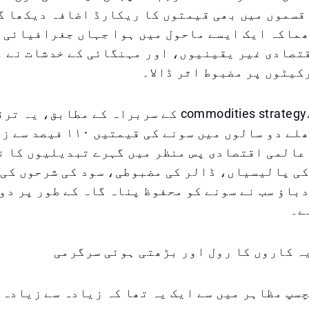
ی قسموں میں بھی قیمتوں کا ریکارڈ اضافہ دیکھا گ
ھماکہ ایک ایسے ماحول میں ہوا جہاں جغرافیائی 
تصادی غیر یقینیوں، اور مہنگائی کے خدشات نے 
یٹوں پر مضبوط اثر ڈالا۔
Saxo Bank کےcommodities strategy کے سربراہ کے مطاب
نہیں ہے۔ پچھلے دو سالوں میں سونے کی
عالمی اقتصادی پس منظر میں گہرے تبدیلیوں کا ن
ی پالیسیاں، ڈالر کی مضبوطی، سود کی شرحوں کی 
باؤ سب نے سونے کو محفوظ پناہ گاہ کے طور پر دو
ے۔
ہ کاروں کا رول اور بڑھتی ہوئی سرگرمی
 دلچسپ مظاہر میں سے ایک یہ تھا کہ زیادہ سے زیادہ