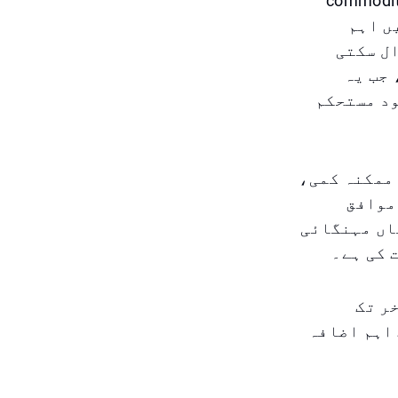
م کی پیشگوئی کرتے ہیں۔ جنوری میں اہمcommodities
یں اہم
ال سکتی
 جب یہ
ود مستحکم
ممکنہ کمی،
موافق
اں مہنگائی
 کی ہے۔
 نہیں ہے کہ سونا ۲۰۲۶ کے آخر تک
ک اہم اضافہ