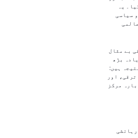
یا۔ یہ
و سیاسی
عالمی
ق، یہ ترقی بے مثال
 قیمتیں ۱۱۰ فیصد سے زیادہ بڑھ
تیجہ ہیں:
ترقی، اور
بارہ مرکز
 رہائشی