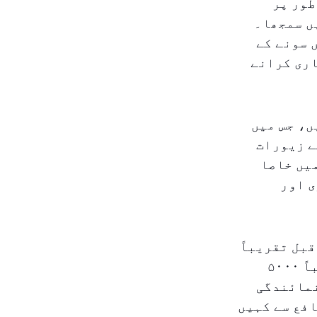
طور پر
ں سمجھا۔
 سونے کے
سرمایہ کاری کرانے
ں، جس میں
ے زیورات
میں خاصا
ی اور
قبل تقریباً
۳۰۰۰ درہم میں ۱۰ گرام سونا خریدا، اب اس کی قیمت میں تقریباً ۵۰۰۰
اضافہ کی نمائندگی
افع سے کہیں