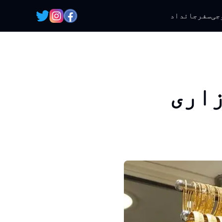
جی
سفر
جائداد
ازاری