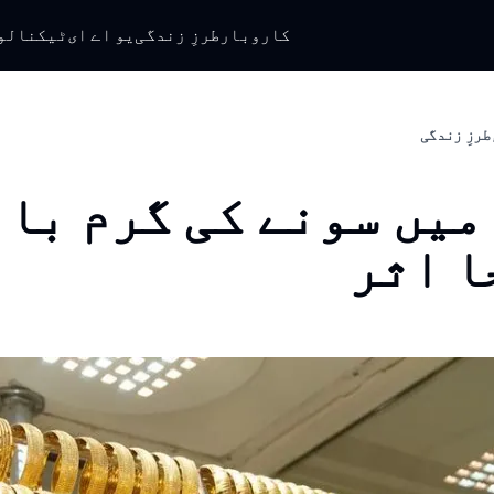
کاروبار
طرزِ زندگی
یو اے ای
ٹیکنالو
طرزِ زندگی
۲۰۲ میں سونے کی گرم ب
ا اثر