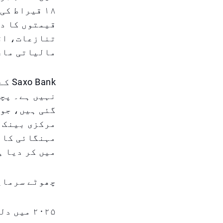
۱۸ قیراط ک
قیمتوں کا د
تنازعات، اق
مالیاتی مارک
گئی ہیں، جو 
مرکزی بینک ک
مہنگائی کا د
میں کر دیا ہ
چھوٹے سرمای
۲۰۲۵ میں