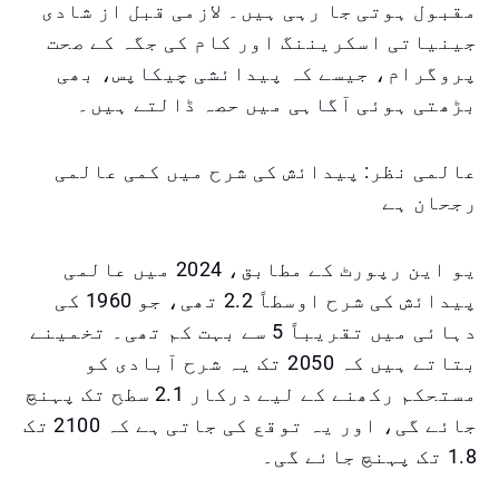
مقبول ہوتی جا رہی ہیں۔ لازمی قبل از شادی
جینیاتی اسکریننگ اور کام کی جگہ کے صحت
پروگرام، جیسے کہ پیدائشی چیکاپس، بھی
بڑھتی ہوئی آگاہی میں حصہ ڈالتے ہیں۔
عالمی نظر: پیدائش کی شرح میں کمی عالمی
رجحان ہے
یو این رپورٹ کے مطابق، 2024 میں عالمی
پیدائش کی شرح اوسطاً 2.2 تھی، جو 1960 کی
دہائی میں تقریباً 5 سے بہت کم تھی۔ تخمینے
بتاتے ہیں کہ 2050 تک یہ شرح آبادی کو
مستحکم رکھنے کے لیے درکار 2.1 سطح تک پہنچ
جائے گی، اور یہ توقع کی جاتی ہے کہ 2100 تک
1.8 تک پہنچ جائے گی۔