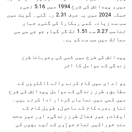
میں، پیدائش کی شرح 1994 میں 5.16 تھی،
جبکہ 2024 میں یہ صرف 2.31 رہ گئی۔ کُویت میں
سب سے زیادہ کمی ریکارڈ کی گئی، جہاں
تناسب 3.27 سے 1.51 تک گر گیا، جو جی سی سی
ممالک میں سب سے کم ہے۔
پیدائش کی شرح میں کمی کی وجوہات: طرز
زندگی کے عوامل کا اثر
یو اے ای میں کام کرنے والے ڈاکٹروں کے
مطابق، طرز زندگی کے عوامل پیدائش کی شرح
میں کمی میں نمایاں کردار ادا کرتے ہیں۔
تناؤ بھرے کام کے ماحول، طویل کام کے
اوقات، غیر فعال طرز زندگی، اور غیر صحت
مند خوراکیں تمام جوڑوں کے لیے بچوں کی