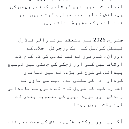
اقدامات نوجوانوں کو شادی کرنے، بچوں کی
پیدائش کے لیے مدد فراہم کرتے ہیں اور
خاندانوں کو مضبوط بناتے ہیں۔
جنوری 2025 میں منعقد ہونے والی فیڈرل
نیشنل کونسل کے ایک ورچوئل اجلاس کے
دوران، شہریوں نے نشاندہی کی کہ کام کے
اوقات میں کمی اور زچگی کی چھٹی میں توسیع
پیدائش کی شرح کو بڑھانے میں نمایاں
کردار ادا کر سکتی ہے۔ بہت سی ماؤں نے
اشارہ کیا کہ طویل کام کے دنوں سے خاندانی
زندگی اور مزید بچوں کی منصوبہ بندی کے
لیے وقت نہیں بچتا۔
آگاہی اور روکتھام: پیدائش کی صحت میں نئے