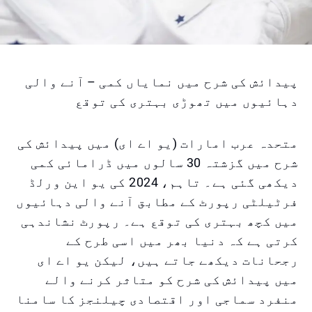
پیدائش کی شرح میں نمایاں کمی – آنے والی
دہائیوں میں تھوڑی بہتری کی توقع
متحدہ عرب امارات (یو اے ای) میں پیدائش کی
شرح میں گزشتہ 30 سالوں میں ڈرامائی کمی
دیکھی گئی ہے۔ تاہم، 2024 کی یو این ورلڈ
فرٹیلٹی رپورٹ کے مطابق آنے والی دہائیوں
میں کچھ بہتری کی توقع ہے۔ رپورٹ نشاندہی
کرتی ہے کہ دنیا بھر میں اسی طرح کے
رجحانات دیکھے جاتے ہیں، لیکن یو اے ای
میں پیدائش کی شرح کو متاثر کرنے والے
منفرد سماجی اور اقتصادی چیلنجز کا سامنا