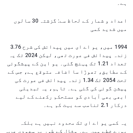
ہے۔
اعداد و شمار کے لحاظ سے: گزشتہ 30 سالوں
میں شدید کمی
1994 میں، یو اے ای میں پیدائش کی شرح 3.76
زندہ پیدائش فی عورت تھی، لیکن 2024 تک یہ
تعداد 1.21 تک پہنچ گئی۔ یو این کے پیشگوئی
کے مطابق، تھوڑا سا اضافہ متوقع ہے، جس کے
تحت 2054 تک 1.34 زندہ پیدائش فی عورت کی
پیشن گوئی کی گئی ہے۔ تاہم، یہ تبدیلی
ابھی بھی آبادی کو مستحکم رکھنے کے لیے
درکار 2.1 تناسب سے بہت کم ہے۔
یہ کمی یو اے ای تک محدود نہیں ہے بلکہ
پورے خطے میں ہے۔ مثال کے طور پر سعودی عرب