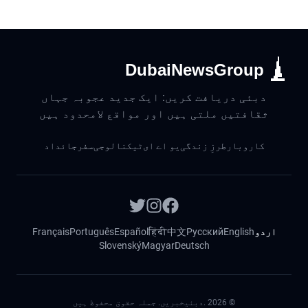
DubaiNewsGroup
دبئی دریافت کریں: ایک جدید عجوبہ جہاں
ثقافتیں ملتی ہیں اور مواقع لامحدود ہیں
کاروبار
طرزِ زندگی
یو اے ای
ٹیکنالوجی
سفر
جائداد
اردو
English
Русский
中文
हिंदी
Español
Português
Français
Slovenský
Magyar
Deutsch
©
2026
.دبئیخبریں. جملہ حقوق محفوظ ہیں