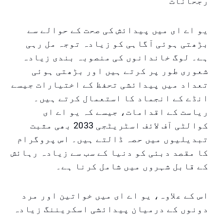
رجحانات
یو اے ای میں پیدائش کی صحت کے حوالے سے
بڑھتی ہوئی آگاہی کو زیادہ توجہ مل رہی
ہے۔ لوگ خاندانوں کی منصوبہ بندی زیادہ
شعوری طور پر کرتے ہیں اور بڑھتی ہوئی
تعداد میں پیدائشی تحفظ کے اختیارات جیسے
انڈے کے انجماد کا استعمال کرتے ہیں۔
ریاست کے اقدامات، جیسے کہ یو اے ای
کوالٹی آف لائف اسٹریٹجی 2033 بھی مثبت
تبدیلیوں میں حصہ ڈالتے ہیں۔ اس پروگرام
کا مقصد دبئی کو دنیا کے سب سے زیادہ رہائش
کے قابل شہروں میں شامل کرنا ہے۔
اس کے علاوہ، یو اے ای میں خواتین اور مرد
دونوں کے درمیان پیدائشی اسکریننگ زیادہ