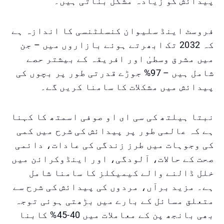
پیدائش کو زیادہ مشکل بناتی ہیں۔
فروسٹ اینڈ سلیوان کنسلٹنسی کا اندازہ ہے
کہ 2032 تک ابھرتے ہوئے بازاروں میں – جن
میں مشرق وسطیٰ اور افریقہ کے بیشتر حصے
شامل ہیں – 97% جوڑے قدرتی طور پر بچوں کی
پیدائش میں مشکلات کا سامنا کریں گے۔
نبتا ہیلتھ کی سی ای او صوفی اسمتھ کا کہنا
ہے کہ عالمی طور پر پیدائش کی شرح میں کمی
کی وجوہات میں طرز زندگی کی عادات، دائمی
صحت کے حالات، آلودگی، اور اینڈوکرائن میں
خلل ڈالنے والے کیمیکلز کا سامنا شامل
ہے۔ مزید برآں، مردوں کی پیدائش کی شرح سے
متعلق مسائل کے بارے میں بڑھتی ہوئی توجہ
بھی بانجھ پن کے معاملات میں 40-45% کابنا