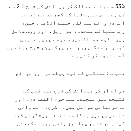
55% سے زائد ممالک کی پیدائش کی شرح 2.1 سے
کم ہے۔ اس میں دنیا کے کچھ سب سے زیادہ
آبادی والے ممالک، جیسے انڈیا، چین،
ریاستہائے متحدہ، برازیل، اور روس شامل
ہیں۔ کچھ ممالک میں، جیسے چین، جنوبی
کوریا، سنگاپور، اور یوکرین، شرح پہلے ہی
1 سے نیچے گر گئی ہے۔
نتیجہ: مستقبل کے لیے چیلنجز اور مواقع
یو اے ای کی پیدائش کی شرح میں کمی کے
نتیجے میں پیچیدہ سماجی، اقتصادی، اور
ماحولیاتی عوامل ہیں۔ اگرچہ آنے والی
دہائیوں میں ہلکا سا اضافہ پیشگوئی کیا
گیا ہے، تاہم چیلنجز باقی ہیں۔ حکومتی