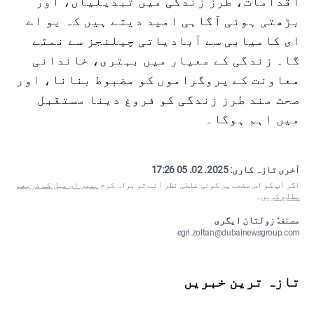
اقدامات، طرز زندگی میں تبدیلیاں، اور
بڑھتی ہوئی آگاہی امید دیتے ہیں کہ یو اے
ای کامیابی سے آبادیاتی چیلنجز سے نمٹے
گا۔ زندگی کے معیار میں بہتری، خاندانی
معاونت کے پروگراموں کو مضبوط بنانا، اور
صحت مند طرز زندگی کو فروغ دینا مستقبل
میں اہم ہوگا۔
آخری تازہ کاری:
2025. 02. 05 17:26
اگر آپ کو اس صفحے پر کوئی غلطی نظر آئے تو براہ کرم
ہمیں ای میل کے ذریعے
مطلع کریں
۔
مصنف: زولتان ایگری
egri.zoltan@dubainewsgroup.com
تازہ ترین خبریں