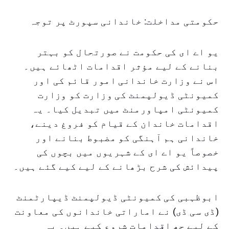
حکومتی مداخلت: خاندانی سپورٹ پر توجہ
یو اے ای کی حکومت نے صورتحال کو بہتر
بنانے کے لیے مؤثر اقدامات اٹھائے ہیں۔
اس نے وزارت خاندانی امور قائم کی اور
کمیونٹی ڈیولپمنٹ کی وزارت کو وزارت
کمیونٹی امپاورمنٹ میں تبدیل کیا۔ یہ
اقدامات خاندان کے قیام کو فروغ دینے،
خاندانی ہم آہنگی کو مضبوط بنانے اور
خصوصاً یو اے ای کے شہریوں میں بچوں کی
پیدائش کی شرح بڑھانے کے لیے کیے گئے ہیں۔
ابوظہبی کی کمیونٹی ڈیولپمنٹ ڈیپارٹمنٹ
(ڈی سی ڈی) نے اماراتی خاندانوں کی معاونت
کے لیے چھ اقدامات شروع کیے ہیں۔ یہ