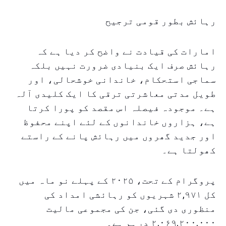
رہائش بطور قومی ترجیح
امارات کی قیادت نے واضح کر دیا ہے کہ
رہائش صرف ایک بنیادی ضرورت نہیں بلکہ
سماجی استحکام، خاندانی خوشحالی، اور
طویل مدتی معاشرتی ترقی کا ایک کلیدی آلہ
ہے۔ موجودہ فیصلہ اس مقصد کو پورا کرتا
ہے، ہزاروں خاندانوں کے لئے اپنے محفوظ
اور جدید گھروں میں رہائش پانے کے راستے
کھولتا ہے۔
پروگرام کے تحت، ۲۰۲۵ کے پہلے نو ماہ میں
کل ۲,۹۷۱ شہریوں کو رہائشی امداد کی
منظوری دی گئی، جن کی مجموعی مالیت
۲,۰۶۹,۲۰۰,۰۰۰ درہم ہے۔