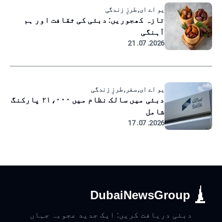
یو اے ای, طرزِ زندگی
تازہ کھجوریں: دبئی کی ثقافت اور ہم
آہنگی
2026. 07. 21
یو اے ای, سفر, طرزِ زندگی
دبئی میں سالک نظام میں ۲۱،۰۰۰ پارکنگ
شامل
2026. 07. 17
DubaiNewsGroup
دبئی دریافت کریں: ایک جدید عجوبہ جہاں