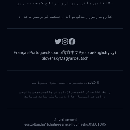
ثقافتیں ملتی ہیں اور مواقع لامحدود ہیں
کاروبار
طرزِ زندگی
یو اے ای
ٹیکنالوجی
سفر
جائداد
اردو
English
Русский
中文
हिंदी
Español
Português
Français
Slovenský
Magyar
Deutsch
©
2026
.دبئیخبریں. جملہ حقوق محفوظ ہیں
رابطہ
اشاعت کی تفصیلات
رازداری کی پالیسی
کوکی پالیسی
ذرائع کے استعمال کا اخلاقی ضابطہ
حقائق کی جانچ
Advertisement:
egrizoltan.hu
1b.hu
tire-service.hu
5n.ae
05.hu
bUTOR5