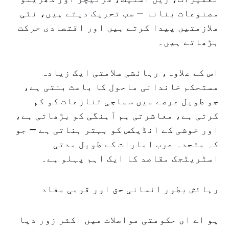
مصنوعات بنانا — سب تحریک دیتے ہیں، نئی
ملازمتیں پیدا کرتے ہیں اور اقتصادی حرکت
بڑھاتے ہیں۔
اس کے علاوہ، رہائشی سلامتی ایک زیادہ
مستحکم خاندانی ماحول کا باعث بنتی ہے،
جو طویل عرصے میں سماجی تنازعات کو کم
کرتی ہے، معاشرتی ہم آہنگی کو بڑھاتی ہے،
اور خوشی کے انڈیکس کو بہتر بناتی ہے — جو
کہ متحدہ عرب امارات کے طویل مدتی
اسٹریٹجک مقاصد کا ایک اہم پہلو ہے۔
رہائش بطور انسانی حق اور قومی مفاد
یو اے ای حکومتی مواصلات میں اکثر زور دیا