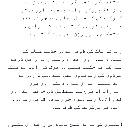
مستقبل کو سنجیدگی سے لیتا ہے۔ زاید
ہاؤسنگ پروگرام ایک پیچیدہ اور بہتر
کارکردگی کا حامل نظام ہے، جو نہ فقط
عمارتیں فراہم کرتا ہے بلکہ مواقع،
استحکام، اور وژن بھی پیش کرتا ہے۔
رہائش ملک کی طویل مدتی حکمت عملی کی
بنیاد ہے، اور اعداد و شمار یہ واضح کرتے
ہیں کہ یہ حکمت عملی نہ صرف کارآمد ہے بلکہ
لوگوں کی زندگیوں میں تبدیلی لا رہی ہے —
ایک مثبت انداز میں۔ دبئی اور پورا
امارات اس طرح سے مستقبل کی جانب ایک اور
قدم اٹھا رہے ہیں، جو زیادہ قابل رہائش،
انسانی مرکزیت کی طرف ہے۔
(مضمون کی ماخذ: شیخ محمد بن راشد آل مکتوم