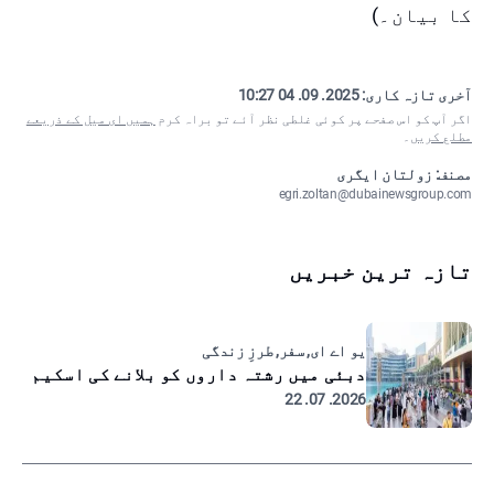
کا بیان۔)
آخری تازہ کاری:
2025. 09. 04 10:27
اگر آپ کو اس صفحے پر کوئی غلطی نظر آئے تو براہ کرم
ہمیں ای میل کے ذریعے
مطلع کریں
۔
مصنف: زولتان ایگری
egri.zoltan@dubainewsgroup.com
تازہ ترین خبریں
یو اے ای, سفر, طرزِ زندگی
دبئی میں رشتہ داروں کو بلانے کی اسکیم
2026. 07. 22