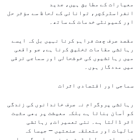
معیارات کے مطابق ہیں، جدید
انفراسٹرکچر، توانائی کے لحاظ سے مؤثر حل
اور کمیونٹی خدمات کے ساتھ۔
مقصد صرف چھت فراہم کرنا نہیں بل کہ ایسے
رہائشی مقامات تخلیق کرنا ہے، جو واقعی
میں رہائشیوں کی خوشحالی اور سماجی ترقی
میں مددگار ہوں۔
سماجی اور اقتصادی اثرات
رہائشی پروگرام نہ صرف خاندانوں کی زندگی
کو آسان بناتا ہے بلکہ معیشت پر بھی مثبت
اثر ڈالتا ہے۔ نئی تعمیرات، رہائشی
مالیات اور متعلقہ صنعتیں — جیسا کہ
تعمیرات، ریل اسٹیٹ، فرنیچر اور گھریلو