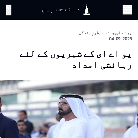
دبئیخبریں
تلاش
یو اے ای, جائداد, طرزِ زندگی
2025. 09. 04
یو اے ای کے شہریوں کے لئے
رہائشی امداد