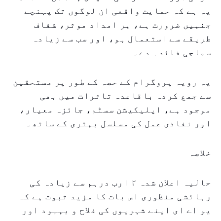
یہ ہے کہ حمایت واقعی ان لوگوں تک پہنچے
جنہیں ضرورت ہے، ہر امداد موثر، شفاف
طریقے سے استعمال ہو، اور سب سے زیادہ
سماجی فائدہ دے۔
یہ رویہ پروگرام کے حصہ کے طور پر مستحقین
سے جمع کردہ باقاعدہ تاثرات میں بھی
موجود ہے، اپلیکیشن سسٹم، جائزہ معیار،
اور نفاذی عمل کی مسلسل بہتری کے ساتھ۔
خلاصہ
حالیہ اعلان شدہ ۲ ارب درہم سے زیادہ کی
رہائشی منظوری اس بات کا مزید ثبوت ہے کہ
یو اے ای اپنے شہریوں کی فلاح و بہبود اور