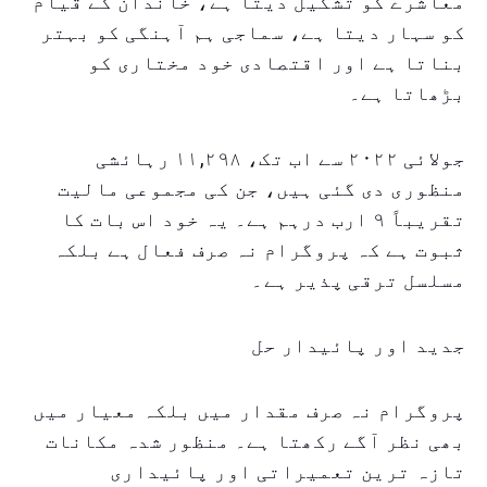
معاشرے کو تشکیل دیتا ہے، خاندان کے قیام
کو سہار دیتا ہے، سماجی ہم آہنگی کو بہتر
بناتا ہے اور اقتصادی خود مختاری کو
بڑھاتا ہے۔
جولائی ۲۰۲۲ سے اب تک، ۱۱,۲۹۸ رہائشی
منظوری دی گئی ہیں، جن کی مجموعی مالیت
تقریباً ۹ ارب درہم ہے۔ یہ خود اس بات کا
ثبوت ہے کہ پروگرام نہ صرف فعال ہے بلکہ
مسلسل ترقی پذیر ہے۔
جدید اور پائیدار حل
پروگرام نہ صرف مقدار میں بلکہ معیار میں
بھی نظر آگے رکھتا ہے۔ منظور شدہ مکانات
تازہ ترین تعمیراتی اور پائیداری