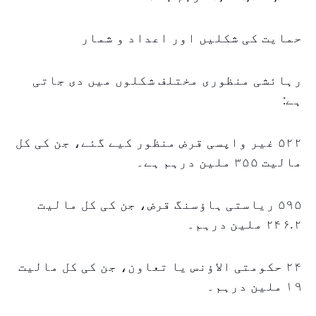
حمایت کی شکلیں اور اعداد و شمار
رہائشی منظوری مختلف شکلوں میں دی جاتی
ہے:
۵۲۲ غیر واپسی قرض منظور کیے گئے، جن کی کل
مالیت ۳۵۵ ملین درہم ہے۔
۵۹۵ ریاستی ہاؤسنگ قرض، جن کی کل مالیت
۲۴۶.۲ ملین درہم۔
۲۴ حکومتی الاؤنس یا تعاون، جن کی کل مالیت
۱۹ ملین درہم۔