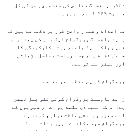
۱,۸۳۰ ہاؤسنگ فنانس کی منظوری، جن کی کل
مالیت ۱.۴۴۹ ارب درہم ہے۔
یہ اعداد و شمار واضح طور پر دکھاتے ہیں کہ
زاید ہاؤسنگ پروگرام ایک بار کی پیداوار
نہیں بلکہ ایک جامع، بہتر کارکردگی کا
حامل نظام ہے، جسے ریاست مسلسل بڑھاتی
اور بہتر بناتی ہے۔
پروگرام کی پس منظر اور مقاصد
زاید ہاؤسنگ پروگرام کوئی نئی پہل نہیں
ہے: اس کا بنیادی مقصد یو اے ای شہریوں کے
لئے معزز رہائشی حالات فراہم کرنا ہے۔
پروگرام صرف مکانات نہیں بناتا بلکہ