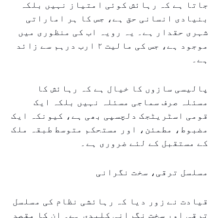
جاتا ہے کہ رہائش کوئی امتیاز نہیں بلکہ
بنیادی انسانی حق ہے، جس کا ہر اماراتی
شہری حقدار ہے۔ یہ رویہ اب کی منظوری میں
موجود ہے، جس کی مالیت ۲ ارب درہم سے زائد
ہے۔
پالیسی سازوں کا خیال ہے کہ رہائش کا
مسئلہ صرف سماجی مسئلہ نہیں بلکہ ایک
قومی اسٹریٹجک دلچسپی بھی ہے، کیونکہ ایک
مضبوط، مطمئن، اور مستحکم متوسط طبقہ ملک
کے مستقبل کے لئے ضروری ہے۔
مسلسل ترقی، سخت نگرانی
قیادت نے زور دیا کہ رہائشی نظام کی مسلسل
ترقی اور سخت نگرانی کلیدی ہے۔ ان کا مقصد