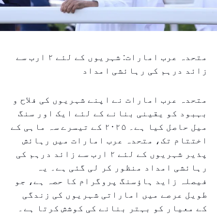
متحدہ عرب امارات: شہریوں کے لئے ۲ ارب سے
زائد درہم کی رہائشی امداد
متحدہ عرب امارات نے اپنے شہریوں کی فلاح و
بہبود کو یقینی بنانے کے لئے ایک اور سنگ
میل حاصل کیا ہے۔ ۲۰۲۵ کے تیسرے سہ ماہی کے
اختتام تک، متحدہ عرب امارات میں رہائش
پذیر شہریوں کے لئے ۲ ارب سے زائد درہم کی
رہائشی امداد منظور کر لی گئی ہے۔ یہ
فیصلہ زاید ہاؤسنگ پروگرام کا حصہ ہے، جو
طویل عرصے میں اماراتی شہریوں کی زندگی
کے معیار کو بہتر بنانے کی کوشش کرتا ہے۔