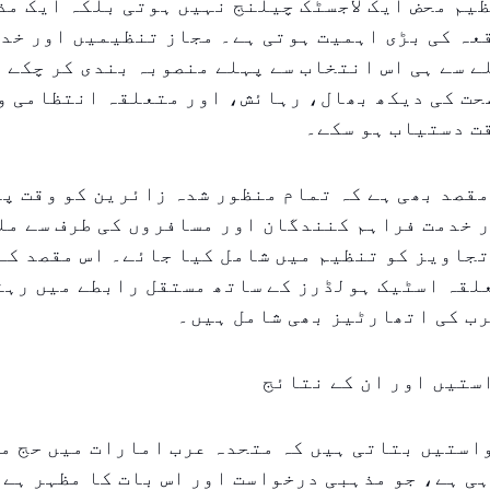
یم محض ایک لاجسٹک چیلنج نہیں ہوتی بلکہ ایک مذ
عہ کی بڑی اہمیت ہوتی ہے۔ مجاز تنظیمیں اور خد
 سے ہی اس انتخاب سے پہلے منصوبہ بندی کر چکے 
حت کی دیکھ بھال، رہائش، اور متعلقہ انتظامی و
ت دستیاب ہو سکے۔
قصد بھی ہے کہ تمام منظور شدہ زائرین کو وقت پر
 خدمت فراہم کنندگان اور مسافروں کی طرف سے مل
جاویز کو تنظیم میں شامل کیا جائے۔ اس مقصد کے
لقہ اسٹیک ہولڈرز کے ساتھ مستقل رابطے میں رہت
رب کی اتھارٹیز بھی شامل ہیں۔
ستیں اور ان کے نتائج
۷ درخواستیں بتاتی ہیں کہ متحدہ عرب امارات میں حج 
ی ہے، جو مذہبی درخواست اور اس بات کا مظہر ہے 