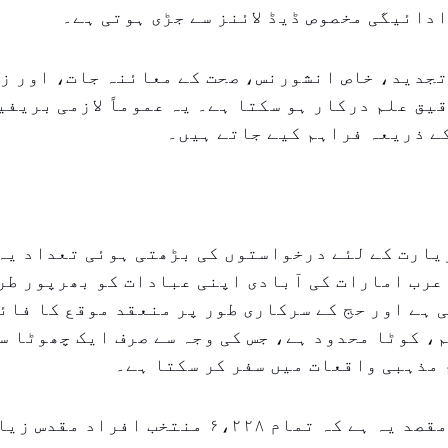
دائیگی مخصوص ڈیڈ لائنز سے جڑی ہوتی ہے۔
تجدید، خاص انشورنس، صحت کے معائنہ جات، اور ز
یق علم درکار ہو سکتا ہے۔ یہ عموماً لازمی بریفی
ے ذریعہ فراہم کیے جاتے ہیں۔
حج زیارت کے لئے درخواستوں کی بڑھتی ہوئی تعداد ی
عرب امارات کی آبادی اپنی عبادات کو بھرپور طر
 ہے اور حج کے سرکاری طور پر منعقد موقع کا فائ
، کوٹا محدود ہے، جس کی وجہ سے صرف ایک چھوٹا س
 مذہبی واقعات میں سفر کر سکتا ہے۔
اتھارٹی کا مقصد یہ ہے کہ تمام ۶،۲۲۸ منتخب افر