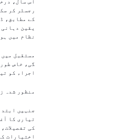
اس سال، درخ
رجسٹر کر سکت
کے مطابق، ڈی
یقین دہانی 
نظام میں ہو
مستقبل میں، 
گی، خاص طور 
اجراء کو تیز
منظور شدہ زا
جنہیں ابتدائ
تیاری کا آغ
کی تفصیلات، 
اختیارات کے 