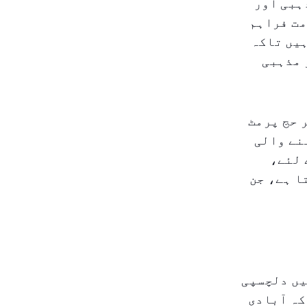
ہبی اور
مت فراہم
ہیں تاکہ
 مذہبی
 حج پرمٹ
نے والی
 لئے،
ا ہے، جن
میں دلچسپی
کہ آبادی