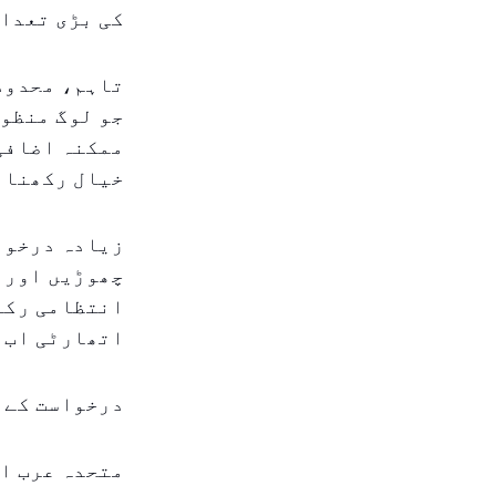
کی بڑی تعداد
تاہم، محدود 
جو لوگ منظور
ممکنہ اضافی 
خیال رکھنا 
زیادہ درخواس
چھوڑیں اور ہ
انتظامی رکاو
اتھارٹی اب ا
درخواست کے 
متحدہ عرب ام