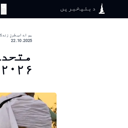
دبئیخبریں
تلاش
یو اے ای, طرزِ زندگ
2025. 10. 22
متحدہ
۲۰۲۶ میں دلچسپی