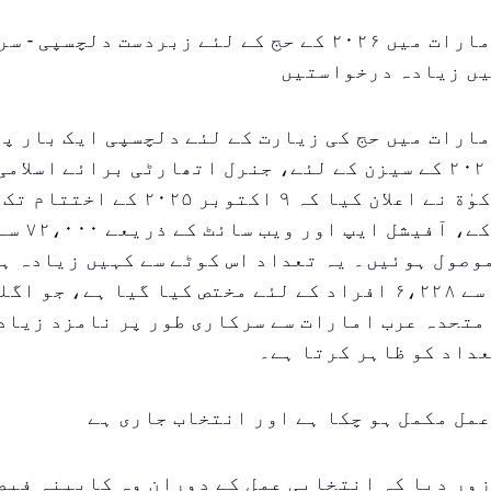
متحدہ عرب امارات میں ۲۰۲۶ کے حج کے لئے زبردست دلچس
یں زیادہ درخواستیں
ارات میں حج کی زیارت کے لئے دلچسپی ایک بار پھ
ہو گئی ہے۔ ۲۰۲۶ کے سیزن کے لئے، جنرل اتھارٹی برائے اسلا
اوقاف اور زکوٰة نے اعلان کیا کہ ۹ اکتوبر
کے دورانیے کے، آفیش
صول ہوئیں۔ یہ تعداد اس کوٹے سے کہیں زیادہ ہے
عرب کی جانب سے ۶،۲۲۸ افراد کے لئے مختص کیا گیا ہے، جو 
متحدہ عرب امارات سے سرکاری طور پر نامزد زیاد
داد کو ظاہر کرتا ہے۔
مل مکمل ہو چکا ہے اور انتخاب جاری ہے