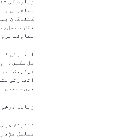
زیارت کی تنظ
معاشرتی واق
کنندگان پہلے
نقل و حمل، ص
معاونت بروق
اتھارٹی کا م
مل سکیں، اور
فیڈبیک اور ت
اتھارٹی متع
میں سعودی ع
زیادہ درخوا
۲،۰۰۰
مسلسل بڑھ رہ