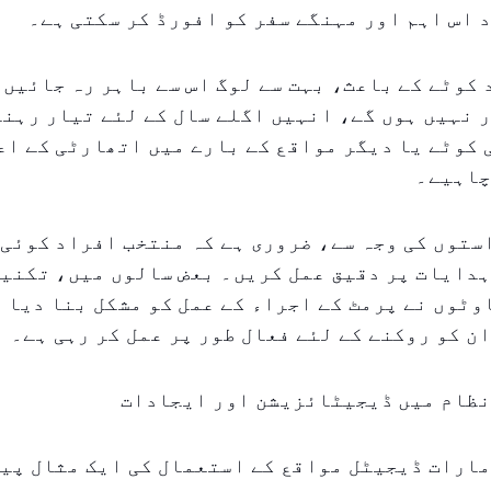
 اس اہم اور مہنگے سفر کو افورڈ کر سکتی ہے۔
کوٹے کے باعث، بہت سے لوگ اس سے باہر رہ جائیں 
 نہیں ہوں گے، انہیں اگلے سال کے لئے تیار رہنا
کوٹے یا دیگر مواقع کے بارے میں اتھارٹی کے اعل
چاہیے۔
توں کی وجہ سے، ضروری ہے کہ منتخب افراد کوئی ڈ
دایات پر دقیق عمل کریں۔ بعض سالوں میں، تکنیک
ٹوں نے پرمٹ کے اجراء کے عمل کو مشکل بنا دیا 
ن کو روکنے کے لئے فعال طور پر عمل کر رہی ہے۔
نظام میں ڈیجیٹائزیشن اور ایجادات
ارات ڈیجیٹل مواقع کے استعمال کی ایک مثال پیش