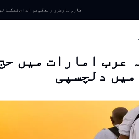
کاروبار
طرزِ زندگی
یو اے ای
ٹیکنالو
ی
 عرب امارات میں حج