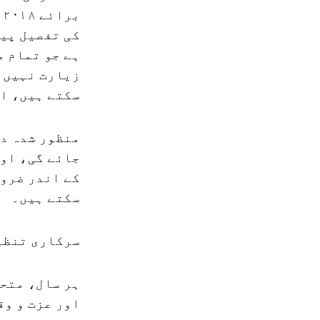
ب
کی تفصیل پیش
ہے جو تمام م
زیارت نہیں ک
سکتے ہیں، ان
منظور شدہ در
جائے گی، اور
کے اندر ضرو
سکتے ہیں۔
سرکاری تنظی
ہر سال، متح
اور عزت و وق