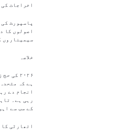
اخراجات کی ا
پاسپورٹ کی 
اصولوں کا دق
سیمیناروں ک
خلاصہ
۲۰۲۶ کی 
ہے کہ متحدہ 
انجام دے رہی
رہی ہے۔ تاہم
کے سب سے اہم