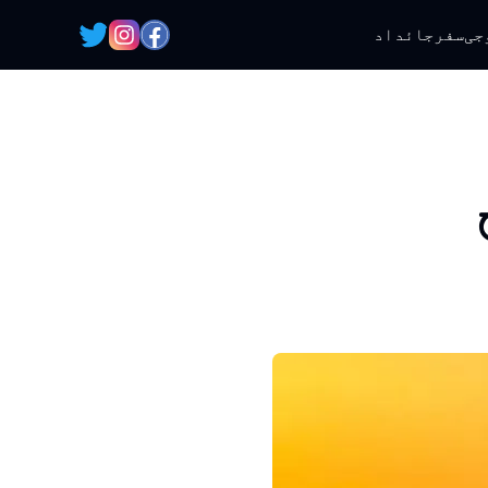
جی
سفر
جائداد