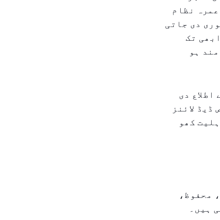
ر عمرہ نظام
ری دی جاتی
ابھی تک
مند ہو
اطلاع دی
ڈیڈ لائنز
ہلیت کھو
، محفوظ،
ی ہیں۔