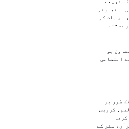
کے ذریعے
ی۔ اتھارٹی
 اس بات کی
ر مستند
عاون ہو
ے انتظامی
ک طور پر
یم، گروپس
 کردہ
آں، سفر کے