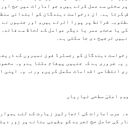
رائے ۲۰۱۸ پر سختی سے عمل کرتے ہیں، جو امارات میں حج او
 کرتا ہے۔ ان درخواست دہندگان کو ابتدائی منظو
طلوبہ شرائط پر پورا اترتے ہیں، اور جنہوں نے 
ی یا صحت، عمر یا دیگر عوامل کے لحاظ سے فائدہ 
ہیں ترجیح دی جا سکتی ہے۔
خواست دہندگان کو رجسٹرڈ فون نمبروں کے ذریعے 
 یہ ضروری ہے کہ جنہیں پیغام ملتا ہے، وہ مخصوص 
ری انتظامی اقدامات مکمل کریں، ورنہ وہ اپنی ا
م، اعلیٰ سطحی تیاریاں
دہ عرب امارات کی اتھارٹیز زیارت کے لئے ہموار
ار کی حامل حج تجربے کو یقینی بنانے پر زور دیت