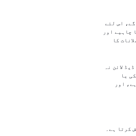
گے، اس لئے
 چاہیے اور
انات کا
یڈ لائن نہ
ی یا
ہے، اور
 کرتا ہے۔