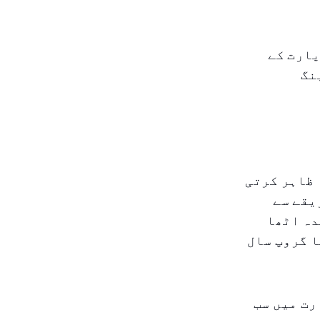
یارت کے
نگ
ہ ظاہر کرتی
یقے سے
دہ اٹھا
ا گروپ سال
اد مقدس زیارت میں سب