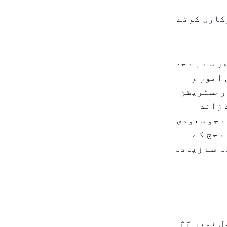
پی - سرکاری کوٹے
ر سے بے حد
می امور و
 ۲۰۲۵ کے اختتام تک رجسٹریشن
ل ایپ اور ویب سائٹ کے ذریعے ۷۲،۰۰۰ سے زائد
 جو سعودی
اگلے حج کے
ہ سے زیادہ
اتھارٹی نے زور دیا کہ انتخابی عمل کے دوران وہ کابینہ فیصل نمبر ۳۲