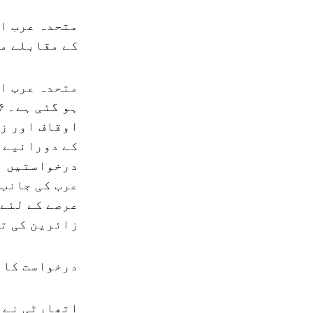
کے مقابلے م
متحدہ عرب ام
درخواستیں مو
عرصے کے لئے 
زائرین کی تع
درخواست کا ع