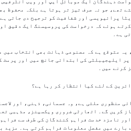
واست دہندگان ایک موبائل ایپ اور ویب انٹرفیس 
ے تھے، جو نہ صرف تیز تر ہوتا ہے بلکہ محفوظ بھ
ٹا پرائیویسی اور شفافیت کو ترجیح دی جاتی ہے،
کرتے ہوئے کہ درخواست کی پروسیسنگ ایک دقیق او
تی ہے۔
یہ متوقع ہے کہ مصنوعی ذہانت بھی انتخاب میں م
پر ایلیجیبلٹی کی ابتدائی جانچ میں اور پرمٹ ک
 کرنے میں۔
ئرین کے لئے کیا انتظار کر رہا ہے؟
ی منظوری ملتی ہے، وہ جسمانی، ذہنی، اور لاجسٹ
از کریں گے۔ اتھارٹی ضروری ویکسینز، مذہبی تعل
اور نامزد خدمت فراہم کنندگان کی طرف سے فراہم
بارے میں مفصل معلومات فراہم کرتی ہے۔ مزید بر