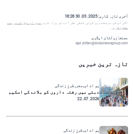
آخری تازہ کاری:
2025. 03. 30 18:28
اگر آپ کو اس صفحے پر کوئی غلطی نظر آئے تو براہ کرم
ہمیں ای میل کے ذریعے
مطلع کریں
۔
مصنف: زولتان ایگری
egri.zoltan@dubainewsgroup.com
تازہ ترین خبریں
یو اے ای, سفر, طرزِ زندگی
دبئی میں رشتہ داروں کو بلانے کی اسکیم
2026. 07. 22
یو اے ای, طرزِ زندگی