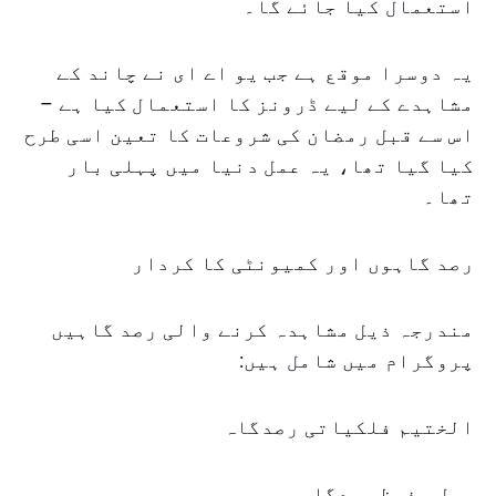
استعمال کیا جائے گا۔
یہ دوسرا موقع ہے جب یو اے ای نے چاند کے
مشاہدے کے لیے ڈرونز کا استعمال کیا ہے –
اس سے قبل رمضان کی شروعات کا تعین اسی طرح
کیا گیا تھا، یہ عمل دنیا میں پہلی بار
تھا۔
رصد گاہوں اور کمیونٹی کا کردار
مندرجہ ذیل مشاہدہ کرنے والی رصد گاہیں
پروگرام میں شامل ہیں:
الختیم فلکیاتی رصدگاہ
جبل حفیظ رصدگاہ