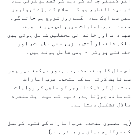
اگر کمیٹی چاند کی دید کی تصدیق کرتی ہے،
تو عید الفطر، جو کہ اسلام کے بڑے تہواروں
میں سے ایک ہے، اگلے روز شروع ہو جائے گی۔
متحدہ عرب امارات میں، اس میں نہ صرف
عبادات اور خاندانی محفلیں شامل ہوتی ہیں
بلکہ شاندار آتش بازی، سخی عطیات، اور
ثقافتی پروگرام بھی شامل ہوتے ہیں۔
اس سال کا چاند مشاہدہ بغور دیکھنے پر پھر
سے ثابت کرتا ہے کہ متحدہ عرب امارات
مستقبل کی ٹیکنالوجی کو ماضی کی روایات
کے ساتھ جوڑتا ہے، دنیا کے لیے ایک منفرد
ماڈل تشکیل دیتا ہے۔
(یہ مضمون متحدہ عرب امارات کی فتوہ کونسل
کے سرکاری بیان پر مبنی ہے۔)