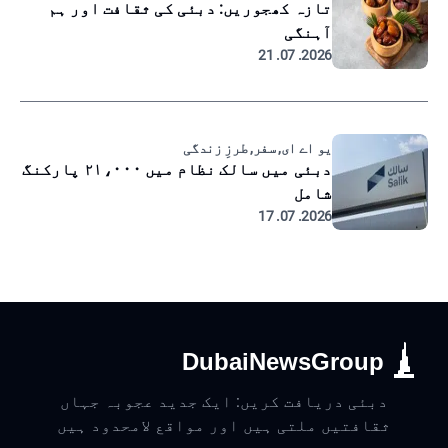
تازہ کھجوریں: دبئی کی ثقافت اور ہم
آہنگی
2026. 07. 21
یو اے ای, سفر, طرزِ زندگی
دبئی میں سالک نظام میں ۲۱،۰۰۰ پارکنگ
شامل
2026. 07. 17
DubaiNewsGroup
دبئی دریافت کریں: ایک جدید عجوبہ جہاں
ثقافتیں ملتی ہیں اور مواقع لامحدود ہیں