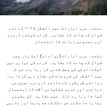
متحدہ عرب امارات: عید الفطر ۲۰۲۵ کے لئے
شوال کے چاند کا مشاہدہ کرنے کیلئے ڈرونز
اور مصنوعی ذہانت کا استعمال
متحدہ عرب امارات (یواے ای) ایک بار پھر
شوال کے چاند کا مشاہدہ کرنے کی تیاری میں
ٹیکنالوجی کی پیش قدمی کر رہا ہے، جو کہ
عید الفطر کی شروعات کو نشان دہی کرتا ہے۔
روائتی طریقوں کے ساتھ، ڈرونز، مصنوعی
ذہانت، اور جدید فلکیاتی آلات کا استعمال
کیا جا رہا ہے تاکہ عین مشاہدہ کو یقینی
بنایا جا سکے، جو ملک کے جدیدیت اور مذہبی