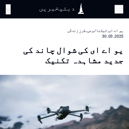
دبئیخبریں
تلاش
یو اے ای, ٹیکنالوجی, طرزِ زندگی
2025. 03. 30
یو اے ای کی شوال چاند کی
جدید مشاہدہ تکنیک