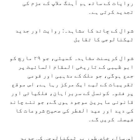
روایات کے ساتھ ہم آہنگ ملاپ کے عزم کی
تجدید کرتی ہے۔
شوال کے چاند کا مشاہدہ: روایت اور جدید
ٹیکنالوجی کا تقابل
شوال کریسنٹ مشاہدہ کمیٹی، جو ۲۹ مارچ کو
ابو ظہبی کے تاریخی المقام السائیٹ پر
جمع ہوگی، جو ملک کے مذہبی اور قومی
تقریبات کے لیے ایک مرکز رہا ہے، اس موقع
پر فتوہ کونسل کے سربراہان، فلکیاتی اور
قانونی ماہرین موجود ہوں گے، جو نئے چاند
کی دید اور عید الفطر کی صحیح شروعات کا
فیصلہ کریں گے۔
اس سال، خاص طور پر ٹیکنالوجی کی جدید