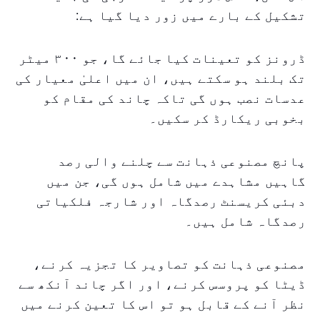
تشکیل کے بارے میں زور دیا گیا ہے:
ڈرونز کو تعینات کیا جائے گا، جو ۳۰۰ میٹر
تک بلند ہو سکتے ہیں، ان میں اعلیٰ معیار کی
عدسات نصب ہوں گی تاکہ چاند کی مقام کو
بخوبی ریکارڈ کر سکیں۔
پانچ مصنوعی ذہانت سے چلنے والی رصد
گاہیں مشاہدے میں شامل ہوں گی، جن میں
دبئی کریسنٹ رصدگاہ اور شارجہ فلکیاتی
رصدگاہ شامل ہیں۔
مصنوعی ذہانت کو تصاویر کا تجزیہ کرنے،
ڈیٹا کو پروسس کرنے، اور اگر چاند آنکھ سے
نظر آنے کے قابل ہو تو اس کا تعین کرنے میں