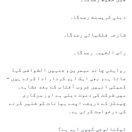
دبئی کریسنٹ رصدگاہ
شارجہ فلکیاتی رصدگاہ
راس الخیمہ رصدگاہ
روایتی چاند مبصرین، جنہیں الشوافس کہا
جاتا ہے، بھی ایک اہم کردار ادا کرتے ہیں –
کمیٹی انہیں غروب آفتاب کے بعد مشاہدہ
میں شرکت کی دعوت دیتی ہے اور سرکاری
چینلز کے ذریعے اپنے بیانات کو شئیر کرنے
کی درخواست کرتی ہے۔
ٹیکنالوجی کیوں اہم ہے؟