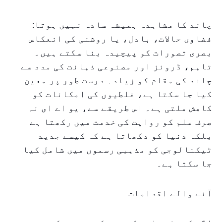
چاند کا مشاہدہ ہمیشہ سادہ نہیں ہوتا:
فضاوی حالات، بادل، یا روشنی کی انعکاس
بصری تصورات کو پیچیدہ بنا سکتے ہیں۔
تاہم، ڈرونز اور مصنوعی ذہانت کی مدد سے
چاند کی مقام کو زیادہ درست طور پر معین
کیا جا سکتا ہے، غلطیوں کی امکانات کو
کاهش ملتی ہے۔ اس طریقے سے، یو اے ای نہ
صرف علم کو روایت کی خدمت میں رکھتا ہے
بلکہ دنیا کو دکھاتا ہے کہ کیسے جدید
ٹیکنالوجی کو مذہبی رسموں میں شامل کیا
جا سکتا ہے۔
آنے والے اقدامات