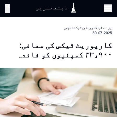
دبئیخبریں
تلاش
یو اے ای, کاروبار, ٹیکنالوجی
2025. 07. 30
کارپوریٹ ٹیکس کی معافی:
۳۳،۹۰۰ کمپنیوں کو فائدہ