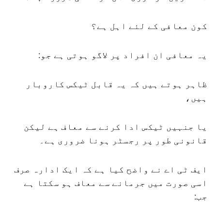
کون معافی کے لئے اہل ہے؟
یہ معافی ان افراد پر لاگو ہوتی ہے جو:
ظاہر ہوتے ہیں کہ یہ قابل ٹیکس کاروبار
ہیں،
یا جنہیں ٹیکس ادا کرنے سے معاف ہے لیکن
قانونی طور پر رجسٹر ہونا ضروری ہے۔
ایف ٹی اے نے واضح کیا ہے کہ ایک ادارہ صرف
اسی صورت میں جرمانے سے معاف ہو سکتا ہے
جب: