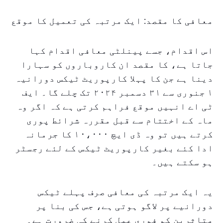
معافی کا مقصد: ایک مرتبہ کی تعمیل کا موقع
اس اقدام، جسے پینلٹی معافی اقدام کہا
جاتا ہے، کا مقصد ان کاروباروں کو سہارا
دینا ہے جن کا پہلا کارپوریٹ ٹیکس دورانیہ
۱ جنوری سے ۳۱ دسمبر ۲۰۲۴ تک چلے گا۔ ایف
ٹی اے انہیں موقع فراہم کرتی ہے کہ اگر وہ
ماہ کے اختتام سے قبل مقررہ شرائط پوری
کرتے ہیں تو وہ ڈی ایچ ۱۰،۰۰۰ کا جرمانہ
ادا کئے بغیر کارپوریٹ ٹیکس کے لئے رجسٹر
ہو سکتے ہیں۔
یہ ایک مرتبہ کی معافی صرف پہلے ٹیکس
دورانیے پر لاگو ہوتی ہے، جس کی بنا پر
متاثرین کو فوری عمل کرنے کی ضرورت ہے۔