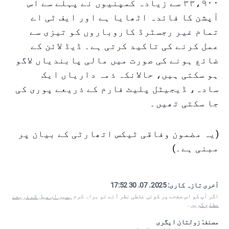
۳۳،۹۰۰ سے زیادہ کمپنیوں نے پہلے سے اس
آپشن کا فائدہ اٹھایا ہے اور ایف ٹی اے
تمام غیر رجسٹرڈ کاروباروں کو تیزی سے
عمل کرنے کی تاکید کرتی ہے۔ ڈیڈ لائن کے
ضائع ہونے کی صورت میں مالی پابندیاں لاگو
ہو سکتی ہیں، حالانکہ ذمہ داریاں ایک
سادہ، ڈیجیٹل پلیٹ فارم کے ذریعے پوری کی
جا سکتی تھیں۔
(یہ مضمون وفاقی ٹیکس اتھارٹی کے بیان پر
مبنی ہے۔)
آخری تازہ کاری:
2025. 07. 30 17:52
اگر آپ کو اس صفحے پر کوئی غلطی نظر آئے تو براہ کرم
ہمیں ای میل کے ذریعے
مطلع کریں
۔
مصنف: زولتان ایگری