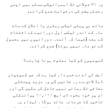
وہ ۳۱ جولائی تک ایمراتیکس سسٹم میں اپنی
رجسٹریشن کی درخواست جمع کرائے،
ساتھ ہی پہلی ٹیکس ریٹرن یا اعلان کے سات
ماہ کے اندر ٹیکس اول دورانیے کے اختتام
کے بعد (جیسا کہ آئندہ دورانیوں میں معمول
کے نو ماہ نہیں ہوتا) جمع کرائے۔
کمپنیوں کو کیا معلوم ہونا چاہئے؟
ایف ٹی اے نے خبردار کیا ہے کہ جو کمپنیاں
ڈیڈ لائن سے رہ جائیں گی وہ مزید پینلٹی
معافی تک رسائی نہیں حاصل کر سکیں گی اور
ان پر خود بخود ڈی ایچ ۱۰،۰۰۰ پوائنٹلی
تاخیر کا جرمانہ عائد ہوگا۔ لہذا، یہ