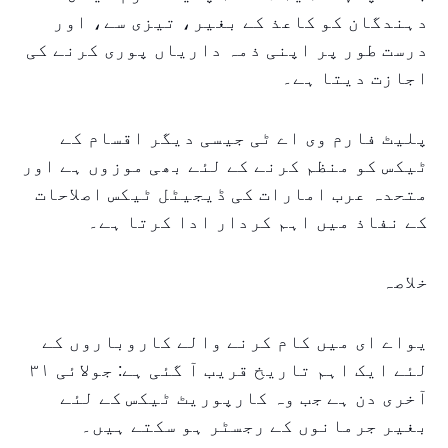
دہندگان کو کاعذ کے بغیر، تیزی سے، اور
درست طور پر اپنی ذمہ داریاں پوری کرنے کی
اجازت دیتا ہے۔
پلیٹ فارم وی اے ٹی جیسی دیگر اقسام کے
ٹیکس کو منظم کرنے کے لئے بھی موزوں ہے اور
متحدہ عرب امارات کی ڈیجیٹل ٹیکس اصلاحات
کے نفاذ میں اہم کردار ادا کرتا ہے۔
خلاصہ
یواے ای میں کام کرنے والے کاروباروں کے
لئے ایک اہم تاریخ قریب آ گئی ہے: جولائی ۳۱
آخری دن ہے جب وہ کارپوریٹ ٹیکس کے لئے
بغیر جرمانوں کے رجسٹر ہو سکتے ہیں۔