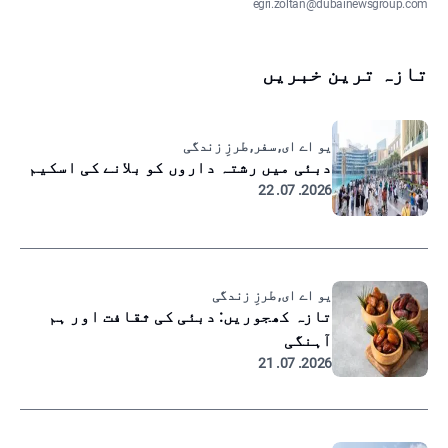
egri.zoltan@dubainewsgroup.com
تازہ ترین خبریں
یو اے ای, سفر, طرزِ زندگی
دبئی میں رشتہ داروں کو بلانے کی اسکیم
2026. 07. 22
یو اے ای, طرزِ زندگی
تازہ کھجوریں: دبئی کی ثقافت اور ہم
آہنگی
2026. 07. 21