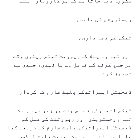
مشورہ دیا جاتا ہے کہ ہر کاروبار اپنے:
رجسٹریشن کی حالت،
ٹیکس کی ذمہ داری،
اور کیا وہ پہلا کارپوریٹ ٹیکس ریٹرن وقت
پر جمع کرنے کے قابل ہے یا نہیں، جلدی سے
تصدیق کرے۔
ڈیجیٹل ایمراتیکس پلیٹ فارم کا کردار
ٹیکس اتھارٹی نے اس بات پر زور دیا ہے کہ
تمام رجسٹریشن اور رپورٹنگ کی عمل کو
ڈیجیٹل ایمراتیکس پلیٹ فارم کے ذریعے کیا
جانا چاہئے۔ یہ متحدہ پلیٹ فارم ٹیکس