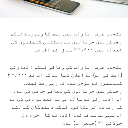
متحدہ عرب امارات میں لیٹ کارپوریٹ ٹیکس
رجسٹریشن جرمانوں سے مستثنی کمپنیوں کی
تعداد میں ۳۳،۹۰۰ سے زائد اضافہ
متحدہ عرب امارات کی وفاقی ٹیکس اتھارٹی
(ایف ٹی اے) نے اعلان کیا ہے کہ اب تک ۳۳،۹۰۰
کمپنیوں نے مؤخر شدہ کارپوریٹ ٹیکس
رجسٹریشن جرمانوں کی معافی حاصل کی ہے۔
اس اتھارٹی نے ساتھ ہی یہ تصدیق بھی کی ہے
کہ زیادہ تر متاثرہ ٹیکس دہندگان کے لئے
اس سہولت سے فائدہ اٹھانے کا آخری دن
جولائی ۳۱ (جمعرات) ہے۔