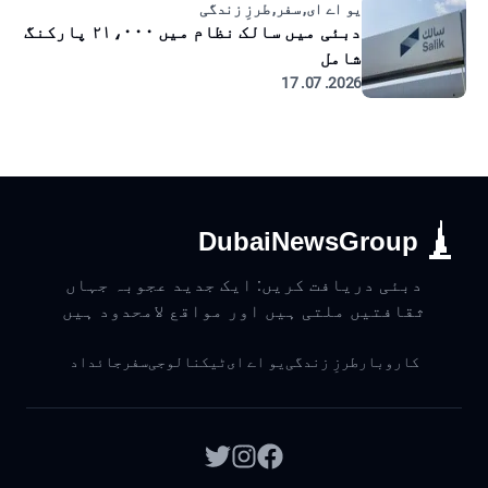
یو اے ای, سفر, طرزِ زندگی
دبئی میں سالک نظام میں ۲۱،۰۰۰ پارکنگ
شامل
2026. 07. 17
DubaiNewsGroup
دبئی دریافت کریں: ایک جدید عجوبہ جہاں
ثقافتیں ملتی ہیں اور مواقع لامحدود ہیں
کاروبار
طرزِ زندگی
یو اے ای
ٹیکنالوجی
سفر
جائداد