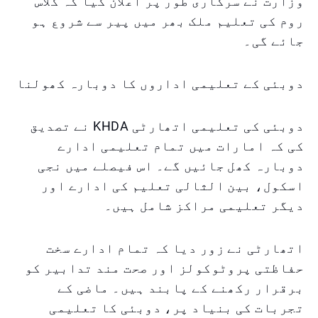
وزارت نے سرکاری طور پر اعلان کیا کہ کلاس
روم کی تعلیم ملک بھر میں پیر سے شروع ہو
جائے گی۔
دوبئی کے تعلیمی اداروں کا دوبارہ کھولنا
دوبئی کی تعلیمی اتھارٹی KHDA نے تصدیق
کی کہ امارات میں تمام تعلیمی ادارے
دوبارہ کھل جائیں گے۔ اس فیصلے میں نجی
اسکول، بین الثالی تعلیم کی ادارے اور
دیگر تعلیمی مراکز شامل ہیں۔
اتھارٹی نے زور دیا کہ تمام ادارے سخت
حفاظتی پروٹوکولز اور صحت مند تدابیر کو
برقرار رکھنے کے پابند ہیں۔ ماضی کے
تجربات کی بنیاد پر، دوبئی کا تعلیمی