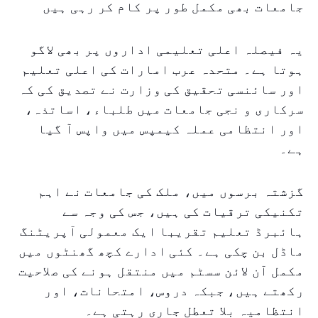
جامعات بھی مکمل طور پر کام کر رہی ہیں
یہ فیصلہ اعلی تعلیمی اداروں پر بھی لاگو
ہوتا ہے۔ متحدہ عرب امارات کی اعلی تعلیم
اور سائنسی تحقیق کی وزارت نے تصدیق کی کہ
سرکاری و نجی جامعات میں طلباء، اساتذہ،
اور انتظامی عملہ کیمپس میں واپس آ گیا
ہے۔
گزشتہ برسوں میں، ملک کی جامعات نے اہم
تکنیکی ترقیات کی ہیں، جس کی وجہ سے
ہائبرڈ تعلیم تقریبا ایک معمولی آپریٹنگ
ماڈل بن چکی ہے۔ کئی ادارے کچھ گھنٹوں میں
مکمل آن لائن سسٹم میں منتقل ہونے کی صلاحیت
رکھتے ہیں، جبکہ دروس، امتحانات، اور
انتظامیہ بلا تعطل جاری رہتی ہے۔