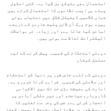
استعمال بھی متوقع بن گیا ہے۔ کئی اسکول
پہلے ہی ایسے نظاموں کا استعمال کرتے ہیں
جہاں کلاسیں ڈیجیٹل شکل میں دستیاب ہوتی
ہیں، ہوم ورک آن لائن پلیٹ فارمز کے ذریعے
اسائن کیا جاتا ہے، اور زیادہ تر مواصلات
الیکٹرانک لحاظ سے ہوتی ہیں۔
دوبئی استحکام کی شبیہہ پیش کرنے کے لیے
مسلسل کوشاں
دوبئی کے لئے، خاص طور پر دنیا کو استحکام
اور سلامتی کی شبیہہ فراہم کرنا ضروری ہے۔
امارت کی معیشت بڑی حد تک بین الاقوامی
کاروبار، سیاحت، اور غیر ملکی آبادی پر
انحصار کرتی ہے، جس کی وجہ سے تعلیم کا
مربوط طور پر چلانا اسٹریٹیجک اہمیت رکھتا