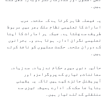
ہیں۔
یہ فیصلہ ظاہر کرتا ہے کہ متحدہ عرب
امارات کا تعلیمی نظام ملک بھر میں مربوط
طریقے سے چلتا ہے۔ جبکہ ہر امارات کا اپنا
تعلیمی نگران ادارہ ہوتا ہے، وہ بحرانوں
کے دوران متحدہ حکمت عملیوں کو نافذ کرتے
ہیں۔
حالیہ دنوں میں، حکام نے زیادہ سے زیادہ
معائنات، تیاری کے پروگرامز، اور
آپریشنل جائزے کیے ہیں تاکہ یہ یقینی
بنایا جا سکے کہ ادارے ہمیشہ تیزی سے
منتقلی کے لئے تیار ہیں۔