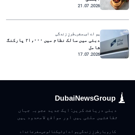
2026. 07. 21
یو اے ای, سفر, طرزِ زندگی
دبئی میں سالک نظام میں ۲۱،۰۰۰ پارکنگ
شامل
2026. 07. 17
DubaiNewsGroup
دبئی دریافت کریں: ایک جدید عجوبہ جہاں
ثقافتیں ملتی ہیں اور مواقع لامحدود ہیں
کاروبار
طرزِ زندگی
یو اے ای
ٹیکنالوجی
سفر
جائداد