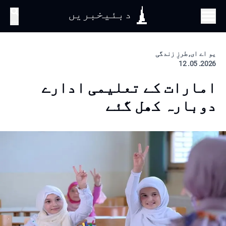
دبئیخبریں
تلاش
یو اے ای, طرزِ زندگی
2026. 05. 12
امارات کے تعلیمی ادارے
دوبارہ کھل گئے