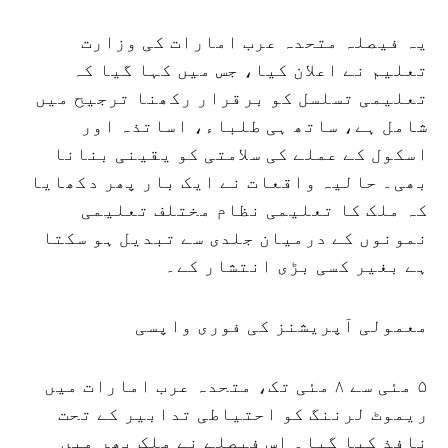
یہ فیصلہ متحدہ عرب امارات کی وزارت
تعلیم نے اعلان کیا، جس میں کہا گیا کہ
تعلیمی تسلسل کو برقرار رکھنا ترجیح میں
شامل ہے، ساتھ ہی طلباء، اساتذہ اور
اسکول کے عملے کی سلامتی کو یقینی بنانا
بھی۔ حالیہ واقعات نے ایک بار پھر دکھایا
کہ ملک کا تعلیمی نظام مختلف تعلیمی
نمونوں کے درمیان جلدی سے تبدیل ہو سکتا
ہے بغیر کسی بڑی انتشار کے۔
معمولی آپریشنز کی فوری واپسی
۵ مئی سے ۸ مئی تک، متحدہ عرب امارات میں
ریموٹ لرننگ کو احتیاطی تدابیر کے تحت
نافذ کیا گیا۔ اس فیصلے نے ملک بھر میں