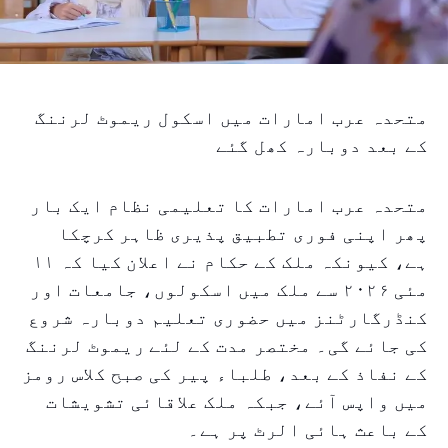
متحدہ عرب امارات میں اسکول ریموٹ لرننگ
کے بعد دوبارہ کھل گئے
متحدہ عرب امارات کا تعلیمی نظام ایک بار
پھر اپنی فوری تطبیق پذیری ظاہر کرچکا
ہے، کیونکہ ملک کے حکام نے اعلان کیا کہ ۱۱
مئی ۲۰۲۶ سے ملک میں اسکولوں، جامعات اور
کنڈرگارٹنز میں حضوری تعلیم دوبارہ شروع
کی جائے گی۔ مختصر مدت کے لئے ریموٹ لرننگ
کے نفاذ کے بعد، طلباء پیر کی صبح کلاس رومز
میں واپس آئے، جبکہ ملک علاقائی تشویشات
کے باعث ہائی الرٹ پر ہے۔