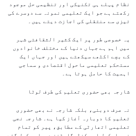
نظام پہلے ہی تکنیکی اور تنظیمی حل موجود
رکھتے ہے جو ایک تعلیمی نمونہ سے دوسرے کی
تیزی سے منتقلی کی اجازت دیتے ہیں۔
یہ خصوصی طور پر ایک کثیر الثقافتی شہر
میں اہم ہے جہاں دنیا کے مختلف خانوادوں
کے بچے اکٹھے سیکھتے ہیں اور جہاں ایک
مستحکم تعلیمی ماحول اقتصادی و سماجی
اہمیت کا حامل ہوتا ہے۔
شارجہ بھی حضوری تعلیم کی طرف لوٹا
نہ صرف دوبئی، بلکہ شارجہ نے بھی حضوری
تعلیم کا دوبارہ آغاز کیا ہے۔ شارجہ نجی
تعلیمی اتھارٹی کے مطابق، پیر کو تمام
نجی اسکول اور کنڈرگارٹنز دوبارہ کھل گئے