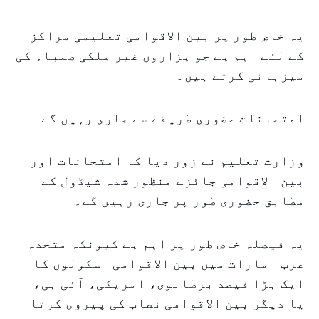
یہ خاص طور پر بین الاقوامی تعلیمی مراکز
کے لئے اہم ہے جو ہزاروں غیر ملکی طلباء کی
میزبانی کرتے ہیں۔
امتحانات حضوری طریقے سے جاری رہیں گے
وزارت تعلیم نے زور دیا کہ امتحانات اور
بین الاقوامی جائزے منظور شدہ شیڈول کے
مطابق حضوری طور پر جاری رہیں گے۔
یہ فیصلہ خاص طور پر اہم ہے کیونکہ متحدہ
عرب امارات میں بین الاقوامی اسکولوں کا
ایک بڑا فیصد برطانوی، امریکی، آئی بی،
یا دیگر بین الاقوامی نصاب کی پیروی کرتا