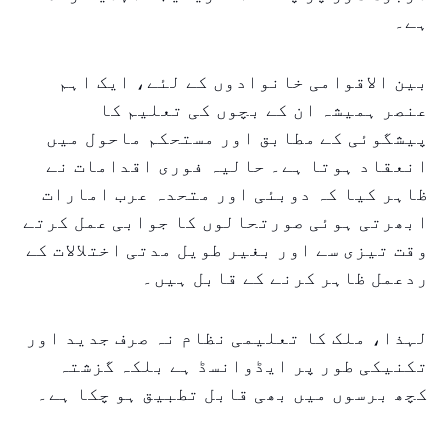
ہے۔
بین الاقوامی خانوادوں کے لئے، ایک اہم
عنصر ہمیشہ ان کے بچوں کی تعلیم کا
پیشگوئی کے مطابق اور مستحکم ماحول میں
انعقاد ہوتا ہے۔ حالیہ فوری اقدامات نے
ظاہر کیا کہ دوبئی اور متحدہ عرب امارات
ابھرتی ہوئی صورتحالوں کا جوابی عمل کرتے
وقت تیزی سے اور بغیر طویل مدتی اختلالات کے
ردعمل ظاہر کرنے کے قابل ہیں۔
لہذا، ملک کا تعلیمی نظام نہ صرف جدید اور
تکنیکی طور پر ایڈوانسڈ ہے بلکہ گزشتہ
کچھ برسوں میں بھی قابل تطبیق ہو چکا ہے۔