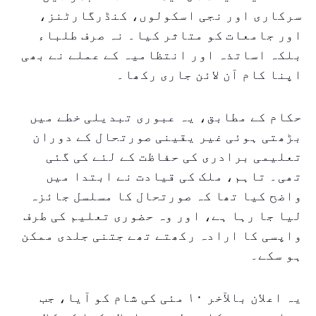
سرکاری اور نجی اسکولوں، کنڈرگارٹنز،
اور جامعات کو متاثر کیا۔ نہ صرف طلباء
بلکہ اساتذہ اور انتظامیہ کے عملے نے بھی
اپنا کام آن لائن جاری رکھا۔
حکام کے مطابق، یہ عبوری تبدیلی خطے میں
بڑھتی ہوئی غیر یقینی صورتحال کے دوران
تعلیمی برادری کی حفاظت کے لئے کی گئی
تھی۔ تاہم، ملک کی قیادت نے ابتدا میں
واضح کیا تھا کہ صورتحال کا مسلسل جائزہ
لیا جا رہا ہے، اور وہ حضوری تعلیم کی طرف
واپسی کا ارادہ رکھتے تھے جتنی جلدی ممکن
ہو سکے۔
یہ اعلان بالآخر ۱۰ مئی کی شام کو آیا، جب