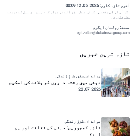
آخری تازہ کاری:
2026. 05. 12 00:09
اگر آپ کو اس صفحے پر کوئی غلطی نظر آئے تو براہ کرم
ہمیں ای میل کے ذریعے
مطلع کریں
۔
مصنف: زولتان ایگری
egri.zoltan@dubainewsgroup.com
تازہ ترین خبریں
یو اے ای, سفر, طرزِ زندگی
دبئی میں رشتہ داروں کو بلانے کی اسکیم
2026. 07. 22
یو اے ای, طرزِ زندگی
تازہ کھجوریں: دبئی کی ثقافت اور ہم
آہنگی