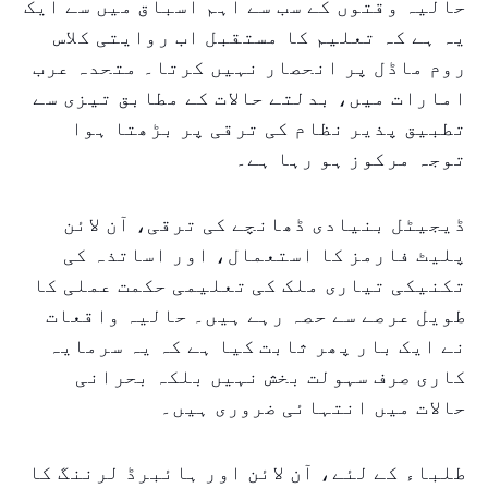
حالیہ وقتوں کے سب سے اہم اسباق میں سے ایک
یہ ہے کہ تعلیم کا مستقبل اب روایتی کلاس
روم ماڈل پر انحصار نہیں کرتا۔ متحدہ عرب
امارات میں، بدلتے حالات کے مطابق تیزی سے
تطبیق پذیر نظام کی ترقی پر بڑھتا ہوا
توجہ مرکوز ہو رہا ہے۔
ڈیجیٹل بنیادی ڈھانچے کی ترقی، آن لائن
پلیٹ فارمز کا استعمال، اور اساتذہ کی
تکنیکی تیاری ملک کی تعلیمی حکمت عملی کا
طویل عرصے سے حصہ رہے ہیں۔ حالیہ واقعات
نے ایک بار پھر ثابت کیا ہے کہ یہ سرمایہ
کاری صرف سہولت بخش نہیں بلکہ بحرانی
حالات میں انتہائی ضروری ہیں۔
طلباء کے لئے، آن لائن اور ہائبرڈ لرننگ کا