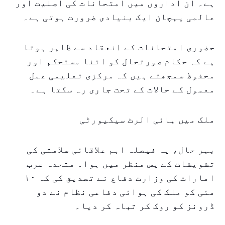
ہے۔ ان اداروں میں امتحانات کی اصلیت اور
عالمی پہچان ایک بنیادی ضرورت ہوتی ہے۔
حضوری امتحانات کے انعقاد سے ظاہر ہوتا
ہے کہ حکام صورتحال کو اتنا مستحکم اور
محفوظ سمجھتے ہیں کہ مرکزی تعلیمی عمل
معمول کے حالات کے تحت جاری رہ سکتا ہے۔
ملک میں ہائی الرٹ سیکیورٹی
بہر حال، یہ فیصلہ اہم علاقائی سلامتی کی
تشویشات کے پس منظر میں ہوا۔ متحدہ عرب
امارات کی وزارت دفاع نے تصدیق کی کہ ۱۰
مئی کو ملک کی ہوائی دفاعی نظام نے دو
ڈرونز کو روک کر تباہ کر دیا۔