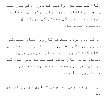
حکام کے مطابق، واقعہ کے دوران کوئی زخمی
یا جانی نقصان نہیں ہوا، لیکن اس سے ظاہر
ہوتا ہے کہ خطے کی سلامتی کی صورتحال
بدستور حساس ہے۔
اس کے باوجود، ملک کی کارروائیاں مستحکم
رہی ہیں، نقل و حمل، کاروبار، اور تعلیمی
نظام کام کر رہا ہے۔ حالیہ برسوں میں،
متحدہ عرب امارات کی قیادت نے بحرانوں کے
دوران بھی اہم خدمات کو جاری رکھنے پر
خاصا زور دیا ہے۔
لچکدار تعلیمی نظام کی تخلیق اولین ترجیح
ہے