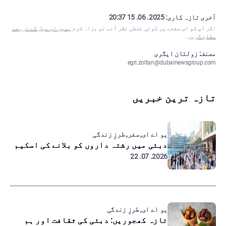
آخری تازہ کاری:
2025. 06. 15 20:37
اگر آپ کو اس صفحے پر کوئی غلطی نظر آئے تو براہ کرم
ہمیں ای میل کے ذریعے
مطلع کریں
۔
مصنف: زولتان ایگری
egri.zoltan@dubainewsgroup.com
تازہ ترین خبریں
یو اے ای, سفر, طرزِ زندگی
دبئی میں رشتہ داروں کو بلانے کی اسکیم
2026. 07. 22
یو اے ای, طرزِ زندگی
تازہ کھجوریں: دبئی کی ثقافت اور ہم