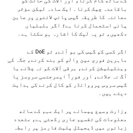
کے ساتھ کام کرنا، اور آلات کی حالت کو
باقاعدہ چیک کرنا۔ ایک سادہ لیکن مؤثر
معائنہ کا طریقہ گیس پائپ لائنوں پر صابن
پانی استعمال کرنا ہے؛ اگر بلبلیاں
دکھیں، تو یہ لیک کا اشارہ ہو سکتا ہے۔
اگر کسی کو گیس کی بو آئے، تو DoE کے
ماہرین فوری مین والو کو بند کرنے، جگہ کی
وینٹیلیشن کرنے، برقی آلات کو نہ چلانے یا
آگ نہ جلانے، اور فوراً ایمرجنسی سروسز یا
گیس سروس پرووائڈر کو کال کرنے کی ہدایت
دیتے ہیں۔
وزارت وسیع پیمانے پر ایک مہم کے ساتھ
معلومات کی تقسیم جاری رکھتی ہے، متعدد
زبانوں میں ڈیجیٹل پلیٹ فارمز پر رابطہ