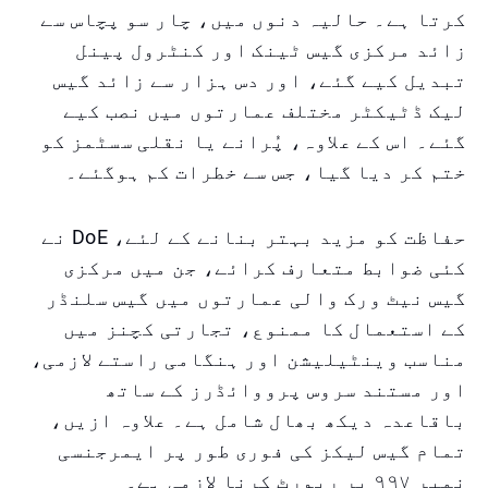
کرتا ہے۔ حالیہ دنوں میں، چار سو پچاس سے
زائد مرکزی گیس ٹینک اور کنٹرول پینل
تبدیل کیے گئے، اور دس ہزار سے زائد گیس
لیک ڈٹیکٹر مختلف عمارتوں میں نصب کیے
گئے۔ اس کے علاوہ، پُرانے یا نقلی سسٹمز کو
ختم کر دیا گیا، جس سے خطرات کم ہوگئے۔
حفاظت کو مزید بہتر بنانے کے لئے، DoE نے
کئی ضوابط متعارف کرائے، جن میں مرکزی
گیس نیٹ ورک والی عمارتوں میں گیس سلنڈر
کے استعمال کا ممنوع، تجارتی کچنز میں
مناسب وینٹیلیشن اور ہنگامی راستے لازمی،
اور مستند سروس پرووائڈرز کے ساتھ
باقاعدہ دیکھ بھال شامل ہے۔ علاوہ ازیں،
تمام گیس لیکز کی فوری طور پر ایمرجنسی
نمبر ۹۹۷ پر رپورٹ کرنا لازمی ہے۔