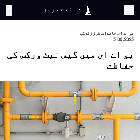
دبئیخبریں
تلاش
یو اے ای, جائداد, طرزِ زندگی
2025. 06. 15
یو اے ای میں گیس نیٹ ورکس کی
حفاظت