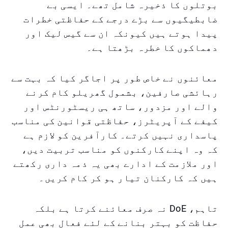
بوتلوں کا ذخیرہ شامل تھے۔ ایسی بے
ضابطیگیوں سے بڑے درجے کے حفاظتی خطرات
پیدا ہوتے ہیں کیونکہ ان سے گیس لیک اور
دھماکوں کا خطرہ بڑھتا ہے۔
معائنوں نے خاص طور پر اجاگر کیا کہ بہت سے
رہائشی صارفین، بشمول گھریلو کام کرنے
والے اور مزدور، ساتھ ہی ریسٹورنٹس اور
کیفے کے آپریٹرز، حفاظتی قوانین کی مناسب
پاسداری نہیں کرتے۔ کارآفرین کو لازم ہے
کہ وہ اپنے کارکنوں کو مناسب تربیت دیں،
اور ملازمت کے ادارے بھی یہ ذمہ داری رکھتے
ہیں کہ کارکنان تیار ہو کر کام کریں۔
تاہم، DoE نہ صرف معائنے کرتا ہے بلکہ
حفاظت کو بہتر بنانے کے لئے فعال بھی عمل