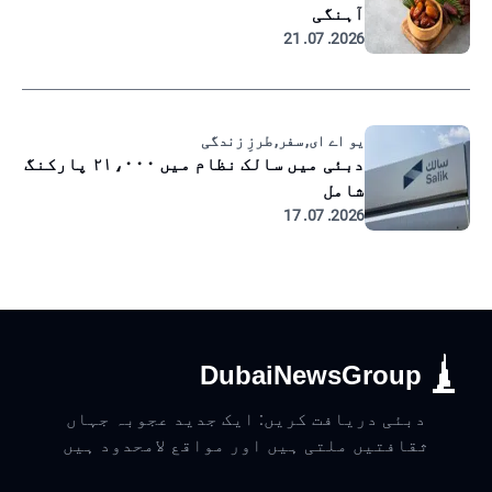
آہنگی
2026. 07. 21
یو اے ای, سفر, طرزِ زندگی
دبئی میں سالک نظام میں ۲۱،۰۰۰ پارکنگ
شامل
2026. 07. 17
DubaiNewsGroup
دبئی دریافت کریں: ایک جدید عجوبہ جہاں
ثقافتیں ملتی ہیں اور مواقع لامحدود ہیں