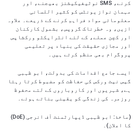
کرنے، SMS نوٹیفیکیشنز بھیجنے، اور
مہمان نواز یونٹس کو کثیر اللسانی
معلوماتی مواد فراہم کرنے کے ذریعے۔ علاوہ
ازیں، وہ خطرناک گروپس، بشمول کارکنان
اور کچن عملے، کے لئے انٹرایکٹو ورکشاپس
اور مجازی حقیقت کی بنیاد پر تعلیمی
پروگرام بھی منظم کرتے ہیں۔
ایسے جامع اقدامات کی بدولت، ابو ظہبی
گیس نیٹ ورکس کی حفاظت کو مضبوط کرتا رہتا
ہے، شہریوں اور کاروباروں کے لئے محفوظ
روزمرہ کی زندگی کو یقینی بناتے ہوئے۔
(ماخذ: ابو ظہبی ڈیپارٹمنٹ آف انرجی (DoE)
کا اعلان)۔