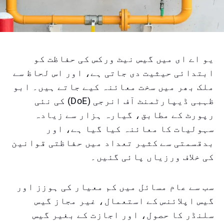
یو اے ای میں گیس نیٹ ورکس کی حفاظت کو
ابتدائی حیثیت دی جاتی ہے، اور اس لحاظ سے
ملک بھر میں سخت معائنہ کیے جاتے ہیں۔ ابو
ظہبی ڈیپارٹمنٹ آف انرجی (DoE) کی نئی
رپورٹ کے مطابق، گیارہ ہزار سے زیادہ
سہولیات کا معائنہ کیا گیا ہے، اور
بدقسمتی سے کثیر تعداد میں حفاظتی قوانین
کی خلاف ورزیاں پائی گئیں۔
سب سے عام مسائل میں کم معیار کی ہوزز اور
گیس اپلائنس کے استعمال، غیر مجاز گیس
سلنڈر کا حصول، اور اجازت کے بغیر گیس