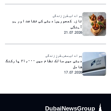
یو اے ای, طرزِ زندگی
تازہ کھجوریں: دبئی کی ثقافت اور ہم
آہنگی
2026. 07. 21
یو اے ای, سفر, طرزِ زندگی
دبئی میں سالک نظام میں ۲۱،۰۰۰ پارکنگ
شامل
2026. 07. 17
DubaiNewsGroup