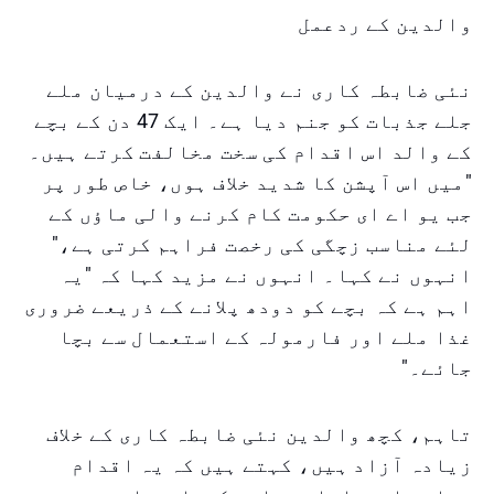
والدین کے ردعمل
نئی ضابطہ کاری نے والدین کے درمیان ملے
جلے جذبات کو جنم دیا ہے۔ ایک 47 دن کے بچے
کے والد اس اقدام کی سخت مخالفت کرتے ہیں۔
"میں اس آپشن کا شدید خلاف ہوں، خاص طور پر
جب یو اے ای حکومت کام کرنے والی ماؤں کے
لئے مناسب زچگی کی رخصت فراہم کرتی ہے،"
انہوں نے کہا۔ انہوں نے مزید کہا کہ "یہ
اہم ہے کہ بچے کو دودھ پلانے کے ذریعے ضروری
غذا ملے اور فارمولہ کے استعمال سے بچا
جائے۔"
تاہم، کچھ والدین نئی ضابطہ کاری کے خلاف
زیادہ آزاد ہیں، کہتے ہیں کہ یہ اقدام