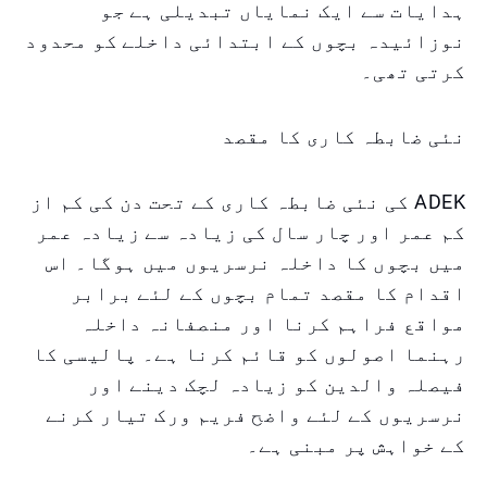
ہدایات سے ایک نمایاں تبدیلی ہے جو
نوزائیدہ بچوں کے ابتدائی داخلے کو محدود
کرتی تھی۔
نئی ضابطہ کاری کا مقصد
ADEK کی نئی ضابطہ کاری کے تحت دن کی کم از
کم عمر اور چار سال کی زیادہ سے زیادہ عمر
میں بچوں کا داخلہ نرسریوں میں ہوگا۔ اس
اقدام کا مقصد تمام بچوں کے لئے برابر
مواقع فراہم کرنا اور منصفانہ داخلہ
رہنما اصولوں کو قائم کرنا ہے۔ پالیسی کا
فیصلہ والدین کو زیادہ لچک دینے اور
نرسریوں کے لئے واضح فریم ورک تیار کرنے
کے خواہش پر مبنی ہے۔