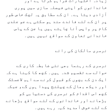
زیادہ اختیارات فراہم کرتا ہے اور
خاندانوں کو اپنی فیصلہ سازی میں پوری
آزادی دیتا ہے۔ ان کے مطابق یہ لچک خاص طور
پر ان کے لئے فائدے مند ہو سکتی ہے جو جلدی
کام پر واپس آنا چاہتے ہیں یا جن کے پاس
خاندانی تعاون کے مواقع نہیں ہیں۔
نرسری مالکان کی رائے
نرسری کے رہنما بھی نئی ضابطہ کاری کے
حوالے سے تقسیم شدہ ہیں۔ کچھ کا کہنا ہے کہ
ایک دن کے بچوں کو قبول کرنے سے اہم لاجسٹک
اور دیکھ بھال کے چیلنج پیدا ہوں گے، جبکہ
کچھ اس اقدام کو نرسری کی دستیابی کو
بڑھانے اور خاندانوں کے لئے مواقع بڑھانے
کے لئے خوش آمدید کہہ رہے ہیں۔