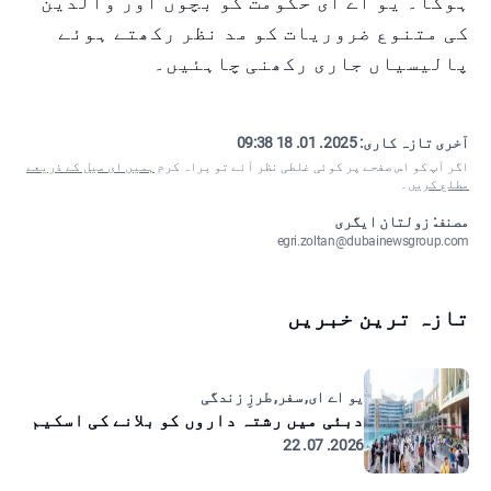
ہوگا۔ یو اے ای حکومت کو بچوں اور والدین
کی متنوع ضروریات کو مد نظر رکھتے ہوئے
پالیسیاں جاری رکھنی چاہئیں۔
آخری تازہ کاری:
2025. 01. 18 09:38
اگر آپ کو اس صفحے پر کوئی غلطی نظر آئے تو براہ کرم
ہمیں ای میل کے ذریعے
مطلع کریں
۔
مصنف: زولتان ایگری
egri.zoltan@dubainewsgroup.com
تازہ ترین خبریں
یو اے ای, سفر, طرزِ زندگی
دبئی میں رشتہ داروں کو بلانے کی اسکیم
2026. 07. 22