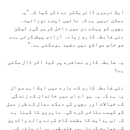
ایک نرسری ڈائریکٹر نے ذکر کیا کہ "یہ
ممکن نہیں ہے کہ مائیں اپنے نوزائیدہ
بچوں کو پہلے دن میں داخل کریں گی، لیکن
نئی ضابطہ کاری زیادہ آزادی پیش کرتی ہے،
جو خاص مواقع میں مفید ہوسکتی ہے۔"
یہ ضابطہ کاری معاشرے پر کیا اثر ڈال سکتی
ہے؟
نئی ضابطہ کاری کے بارے میں ایک اہم سوال
یہ ہے کہ یہ یو اے ای میں خاندان کے زندگی
کے خیالات اور بچوں کی دیکھ بھال کے طرز عمل
کو کیسے متاثر کرے گی۔ ماہرین کا کہنا ہے
کہ اس ہدایت کا مقصد کام کرنے والے والدین
کی حمایت کرنا ہے، خاص طور پر ان ماؤں کی