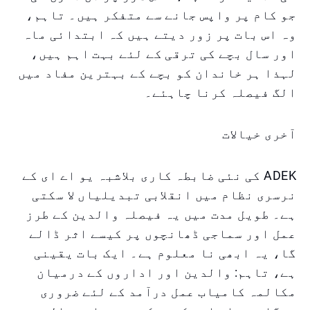
جو کام پر واپس جانے سے متفکر ہیں۔ تاہم،
وہ اس بات پر زور دیتے ہیں کہ ابتدائی ماہ
اور سال بچے کی ترقی کے لئے بہت اہم ہیں،
لہذا ہر خاندان کو بچے کے بہترین مفاد میں
الگ فیصلہ کرنا چاہئے۔
آخری خیالات
ADEK کی نئی ضابطہ کاری بلاشبہ یو اے ای کے
نرسری نظام میں انقلابی تبدیلیاں لا سکتی
ہے۔ طویل مدت میں یہ فیصلہ والدین کے طرز
عمل اور سماجی ڈھانچوں پر کیسے اثر ڈالے
گا، یہ ابھی نا معلوم ہے۔ ایک بات یقینی
ہے، تاہم: والدین اور اداروں کے درمیان
مکالمہ کامیاب عمل درآمد کے لئے ضروری