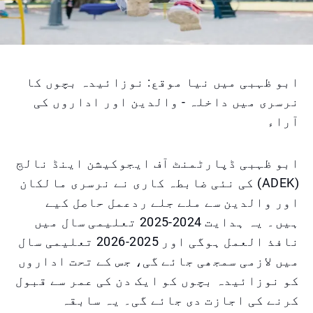
ابو ظہبی میں نیا موقع: نوزائیدہ بچوں کا
نرسری میں داخلہ - والدین اور اداروں کی
آراء
ابو ظہبی ڈپارٹمنٹ آف ایجوکیشن اینڈ نالج
(ADEK) کی نئی ضابطہ کاری نے نرسری مالکان
اور والدین سے ملے جلے ردعمل حاصل کیے
ہیں۔ یہ ہدایت 2024-2025 تعلیمی سال میں
نافذ العمل ہوگی اور 2025-2026 تعلیمی سال
میں لازمی سمجھی جائے گی، جس کے تحت اداروں
کو نوزائیدہ بچوں کو ایک دن کی عمر سے قبول
کرنے کی اجازت دی جائے گی۔ یہ سابقہ