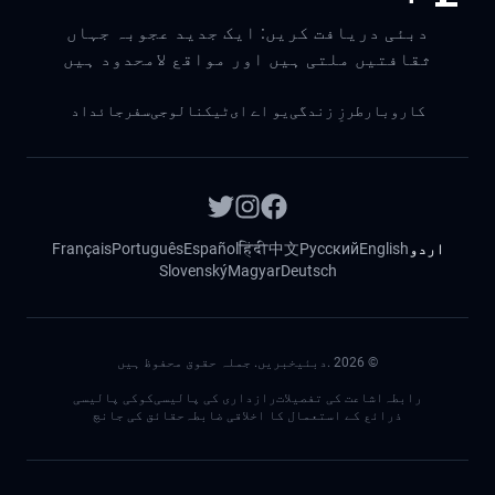
دبئی دریافت کریں: ایک جدید عجوبہ جہاں
ثقافتیں ملتی ہیں اور مواقع لامحدود ہیں
کاروبار
طرزِ زندگی
یو اے ای
ٹیکنالوجی
سفر
جائداد
اردو
English
Русский
中文
हिंदी
Español
Português
Français
Slovenský
Magyar
Deutsch
©
2026
.دبئیخبریں. جملہ حقوق محفوظ ہیں
رابطہ
اشاعت کی تفصیلات
رازداری کی پالیسی
کوکی پالیسی
ذرائع کے استعمال کا اخلاقی ضابطہ
حقائق کی جانچ