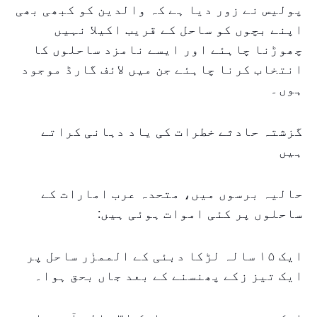
پولیس نے زور دیا ہے کہ والدین کو کبھی بھی
اپنے بچوں کو ساحل کے قریب اکیلا نہیں
چھوڑنا چاہئے اور ایسے نامزد ساحلوں کا
انتخاب کرنا چاہئے جن میں لائف گارڈ موجود
ہوں۔
گزشتہ حادثے خطرات کی یاد دہانی کراتے
ہیں
حالیہ برسوں میں، متحدہ عرب امارات کے
ساحلوں پر کئی اموات ہوئی ہیں:
ایک ۱۵ سالہ لڑکا دبئی کے الممزٰر ساحل پر
ایک تیز زکے پھنسنے کے بعد جاں بحق ہوا۔