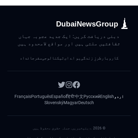
DubaiNewsGroup
دبئی دریافت کریں: ایک جدید عجوبہ جہاں
ثقافتیں ملتی ہیں اور مواقع لامحدود ہیں
کاروبار
طرزِ زندگی
یو اے ای
ٹیکنالوجی
سفر
جائداد
اردو
English
Русский
中文
हिंदी
Español
Português
Français
Slovenský
Magyar
Deutsch
©
2026
.دبئیخبریں. جملہ حقوق محفوظ ہیں