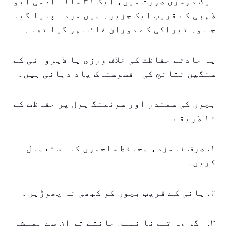
ایک دوسری صورت میں، ایک ۳۱ سالہ آدمی ابو
ظہبی کے قریب ایک جزیرہ میں مردہ پایا گیا
جب وہ تیراکی کے دوران غائب ہو گیا تھا۔
یہ حادثے حفاظت کی خلاف ورزی یا لاپروائی کے
سنگین نتائج کی افسوسناک یاد دہانی ہیں۔
بچوں کی سمندر اور سوئمنگ پول پر حفاظت کے
۱۰ طریقے
۱. صرف نامزد، محافظ ساحلوں کا استعمال
کریں۔
۲. پانی کے قریب بچوں کو کبھی نہ چھوڑیں۔
۳. اگر وہ تیرنا نہیں جانتے تو ان سے ہمیشہ