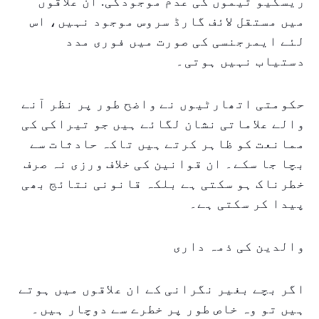
ریسکیو ٹیموں کی عدم موجودگی: ان علاقوں
میں مستقل لائف گارڈ سروس موجود نہیں، اس
لئے ایمرجنسی کی صورت میں فوری مدد
دستیاب نہیں ہوتی۔
حکومتی اتھارٹیوں نے واضح طور پر نظر آنے
والے علاماتی نشان لگائے ہیں جو تیراکی کی
ممانعت کو ظاہر کرتے ہیں تاکہ حادثات سے
بچا جا سکے۔ ان قوانین کی خلاف ورزی نہ صرف
خطرناک ہو سکتی ہے بلکہ قانونی نتائج بھی
پیدا کر سکتی ہے۔
والدین کی ذمہ داری
اگر بچے بغیر نگرانی کے ان علاقوں میں ہوتے
ہیں تو وہ خاص طور پر خطرے سے دوچار ہیں۔