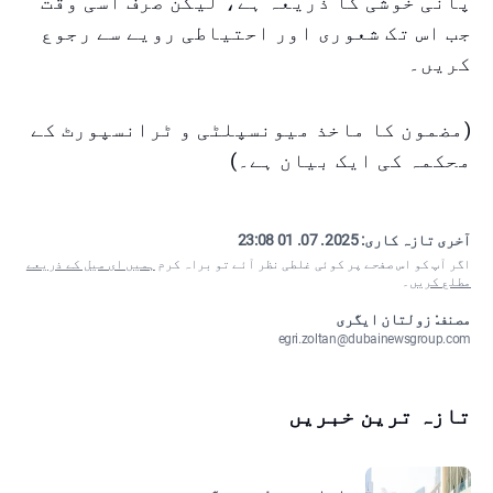
پانی خوشی کا ذریعہ ہے، لیکن صرف اسی وقت
جب اس تک شعوری اور احتیاطی رویے سے رجوع
کریں۔
(مضمون کا ماخذ میونسپلٹی و ٹرانسپورٹ کے
محکمہ کی ایک بیان ہے۔)
آخری تازہ کاری:
2025. 07. 01 23:08
اگر آپ کو اس صفحے پر کوئی غلطی نظر آئے تو براہ کرم
ہمیں ای میل کے ذریعے
مطلع کریں
۔
مصنف: زولتان ایگری
egri.zoltan@dubainewsgroup.com
تازہ ترین خبریں