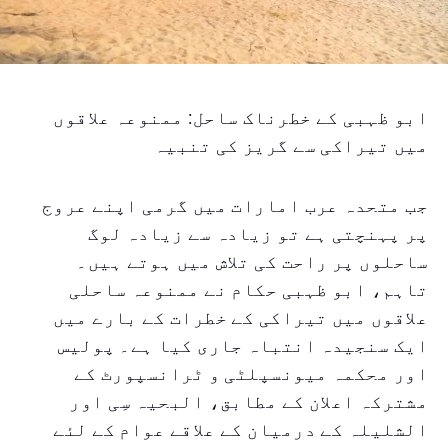
ابو ظہبی کے خطرناک ساحل: ممنوعہ علاقوں
میں تیراکی سے گریز کی تنبیہ
جب متحدہ عرب امارات میں گرمی اپنے عروج
پر پہنچتی ہے تو زیادہ سے زیادہ لوگ
ساحلوں پر راحت کی تلاش میں ہوتے ہیں۔
تاہم، ابو ظہبی حکام نے ممنوعہ ساحلی
علاقوں میں تیراکی کے خطرات کے بارے میں
ایک سنجیدہ انتباہ جاری کیا ہے۔ پولیس
اور محکمہ میونسپلٹی و ٹرانسپورٹ کے
مشترکہ اعلان کے مطابق، البحیہ سِی اور
الشلیلہ کے درمیان کے علاقے عوام کے لئے