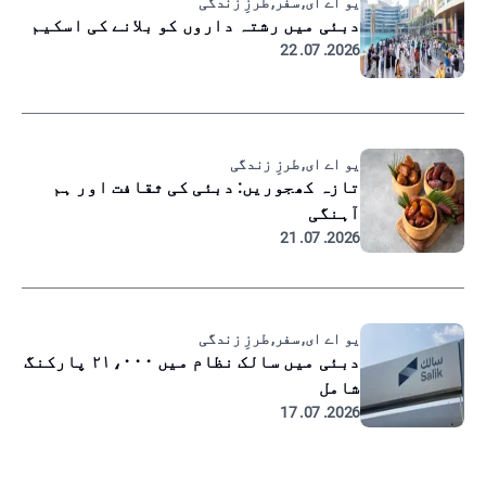
یو اے ای, سفر, طرزِ زندگی
دبئی میں رشتہ داروں کو بلانے کی اسکیم
2026. 07. 22
یو اے ای, طرزِ زندگی
تازہ کھجوریں: دبئی کی ثقافت اور ہم
آہنگی
2026. 07. 21
یو اے ای, سفر, طرزِ زندگی
دبئی میں سالک نظام میں ۲۱،۰۰۰ پارکنگ
شامل
2026. 07. 17