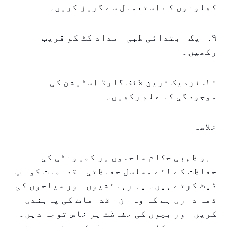
کھلونوں کے استعمال سے گریز کریں۔
۹. ایک ابتدائی طبی امداد کٹ کو قریب
رکھیں۔
۱۰. نزدیک ترین لائف گارڈ اسٹیشن کی
موجودگی کا علم رکھیں۔
خلاصہ
ابو ظہبی حکام ساحلوں پر کمیونٹی کی
حفاظت کے لئے مسلسل حفاظتی اقدامات کو اپ
ڈیٹ کرتے ہیں۔ یہ رہائشیوں اور سیاحوں کی
ذمہ داری ہے کہ وہ ان اقدامات کی پابندی
کریں اور بچوں کی حفاظت پر خاص توجہ دیں۔