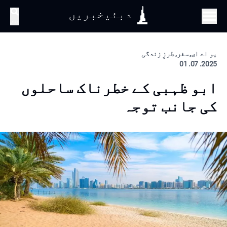
دبئیخبریں
تلاش
یو اے ای, سفر, طرزِ زندگی
2025. 07. 01
ابو ظہبی کے خطرناک ساحلوں
کی جانب توجہ