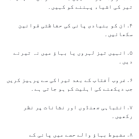
تیر کی اشیاء پہننے کو کہیں۔
۴. ان کو بنیادی پانی کی حفاظتی قوانین
سکھائیں۔
۵. انہیں تیز لہروں یا بہاؤ میں نہ تیرنے
دیں۔
۶. غروب آفتاب کے بعد تیراکی سے پرہیز کریں
جب دیکھنے کی اہلیت کم ہو جاتی ہے۔
۷. انتباہی جھنڈوں اور نشانات پر نظر
رکھیں۔
۸. مضبوط بہاؤ والے حصے میں پانی کے