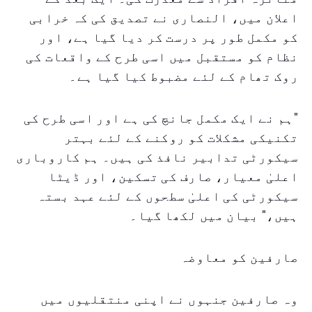
اعلان میں، النصاری نے تصدیق کی کہ خرابی
کو مکمل طور پر درست کر دیا گیا ہے، اور
نظام کو مستقبل میں اسی طرح کے واقعات کی
روک تھام کے لئے مضبوط کیا گیا ہے۔
"ہم نے ایک مکمل جانچ کی ہے اور اسی طرح کی
تکنیکی مشکلات کو روکنے کے لئے بہتر
سیکورٹی تدابیر نافذ کی ہیں۔ ہم کاروباری
اعلیٰ معیار، صارف کی تسکین، اور ڈیٹا
سیکورٹی کی اعلیٰ سطحوں کے لئے عہد بستہ
ہیں،" بیان میں لکھا گیا۔
صارفین کو معاوضہ
وہ صارفین جنہوں نے اپنی منتقلیوں میں