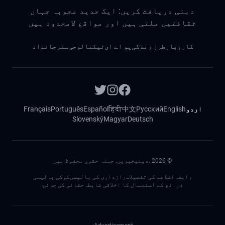
دبئی دریافت کریں: ایک جدید عجوبہ جہاں
ثقافتیں ملتی ہیں اور مواقع لامحدود ہیں
کاروبار
طرزِ زندگی
یو اے ای
ٹیکنالوجی
سفر
جائداد
اردو
English
Русский
中文
हिंदी
Español
Português
Français
Slovenský
Magyar
Deutsch
©
2026
.دبئیخبریں. جملہ حقوق محفوظ ہیں
رابطہ
اشاعت کی تفصیلات
رازداری کی پالیسی
کوکی پالیسی
ذرائع کے استعمال کا اخلاقی ضابطہ
حقائق کی جانچ