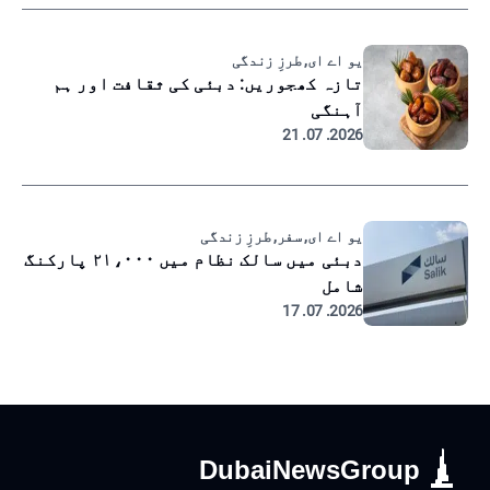
یو اے ای, طرزِ زندگی
تازہ کھجوریں: دبئی کی ثقافت اور ہم
آہنگی
2026. 07. 21
یو اے ای, سفر, طرزِ زندگی
دبئی میں سالک نظام میں ۲۱،۰۰۰ پارکنگ
شامل
2026. 07. 17
DubaiNewsGroup