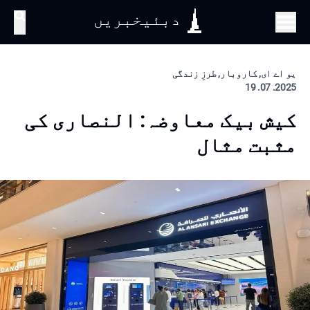
دبئیخبریں
تلاش
یو اے ای, کاروبار, طرزِ زندگی
2025. 07. 19
کیش بیک معاوضہ: النصاری کی
مثبت مثال