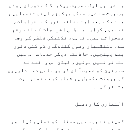
یہ خرابی ایک مصروف ویکینڈ کے دوران ہوئی
جب بہت سے غیر ملکی ورکرز، اپنی تنخواہیں
ملنے کے بعد اپنے خاندانوں کے اخراجات،
تعلیم، کرایہ یا طبی اخراجات کے لئے رقم
بھجواتے ہیں۔ تاہم، تکنیکی غلطی کی وجہ
سے، منتقلیاں وصول کنندگان کو کئی دنوں
بعد پہنچیں۔ حالانکہ دیگر خدمات اس میں
متاثر نہیں ہوئیں، لیکن اس واقعے نے
صارفین کو خصوصاً ان کو جو مالی ذمہ داریوں
کی بروقت تکمیل پر شمار کرتے تھے، بہت
متاثر کیا۔
النصاری کا ردعمل
کمپنی نے پہلے ہی مسئلہ کو تسلیم کیا اور
متاثرہ افراد سے معذرت کی۔ ایک بعد کے