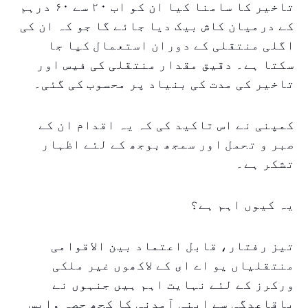
تاخیر کا سامنا کیا ان کو اب ۲۰ سے ۶۰ درہم
کے درمیان کاش بیک دیا جائے گا جو کہ ان کی
اگلی منتقلی کے دوران استعمال کیا جا
سکتا ہے۔ دقیق مقدار منتقلی کی فیس اور
تاخیر کی مدت کی بنیاد پر محسوب کی گئی۔
کمپنی نے اس تاکید کی کہ یہ اقدام ان کے
صبر و تحمل اور سمجھ بوجھ کے لئے اظہار
تشکر ہے۔
یہ کیوں اہم ہے؟
تیز رفتار، قابل اعتماد بین الاقوامی
منتقلیاں یو اے ای کے لاکھوں غیر ملکی
ورکرز کے لئے نہایت اہم ہیں جنہوں نے
باقاعدگی سے اپنی آمدنی کا کچھ حصہ واپس