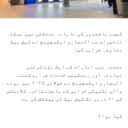
کیسے باشندوں کی ماہانہ منتقلی میں ممکنہ
تاخیرات سے النصاری ایکسچینج نے کیش بیک
معاوضہ فراہم کیا
متحدہ عرب امارات کے ایک بڑے کرنسی
تبادلہ اور ریمٹینس خدمات فراہم کنندہ
النصاری ایکسچینج نے جولائی ۲۰۲۵ میں ہونے
والی تکنیکی خرابی کے باعث متاثرہ کلائنٹس
کو ۶۰ درہم تک کیش بیک کی پیشکش کی ہے۔
کیا ہوا؟