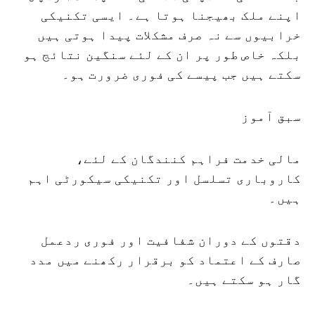
اپنے ملک بھیجنا ہوتا ہے۔ ایسی تکنیکی
خرابیوں سے نہ صرف مشکلات پیدا ہوتی ہیں
بلکہ خاص طور پر ان کے لئے سنگین نتائج ہو
سکتے ہیں جب پیسے کی فوری ضرورت ہو۔
سبق آموز
مالی خدمت فراہم کنندگان کے لئے،
کاروباری تسلسل اور تکنیکی سیکورٹی اہم
ہیں۔
دقتوں کے دوران شفافیت اور فوری ردعمل
صارف کے اعتماد کو برقرار رکھنے میں مدد
گار ہو سکتے ہیں۔