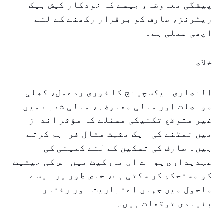
پیشگی معاوضہ، جیسے کہ خودکار کیش بیک
ریٹرنز، صارف کو برقرار رکھنے کے لئے
اچھی عملی ہے۔
خلاصہ
النصاری ایکسچینج کا فوری ردعمل، کھلی
مواصلت اور مالی معاوضہ، مالی شعبے میں
غیر متوقع تکنیکی مسئلے کا مؤثر انداز
میں نمٹنے کی ایک مثبت مثال فراہم کرتے
ہیں۔ صارف کی تسکین کے لئے کمپنی کی
عہدیداری یو اے ای مارکیٹ میں اس کی حیثیت
کو مستحکم کر سکتی ہے، خاص طور پر ایسے
ماحول میں جہاں اعتباریت اور رفتار
بنیادی توقعات ہیں۔