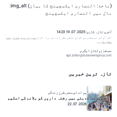
(ماخذ: النصاری ایکسچینج کا بیان) img_alt:
مال میں النصاری ایکسچینج
آخری تازہ کاری:
2025. 07. 19 14:23
اگر آپ کو اس صفحے پر کوئی غلطی نظر آئے تو براہ کرم
ہمیں ای میل کے ذریعے
مطلع کریں
۔
مصنف: زولتان ایگری
egri.zoltan@dubainewsgroup.com
تازہ ترین خبریں
یو اے ای, سفر, طرزِ زندگی
دبئی میں رشتہ داروں کو بلانے کی اسکیم
2026. 07. 22