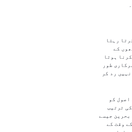
۔
رتا رہتا
ھوں کے
کرنا ہوتا
رکاری طور
نہیں رد کر
 اصول کو
کی ترتیب
بحرین جیسے
ے وقت کے