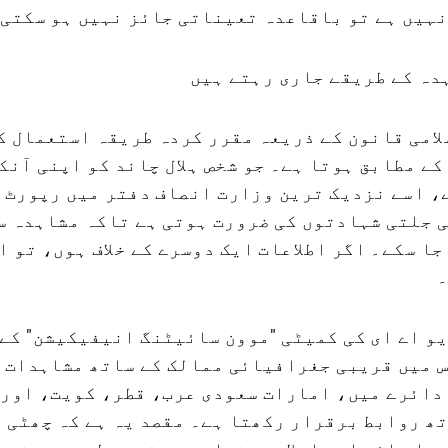
نہیں ہے تو باقاعدہ تعیناتی جائز نہیں ہو سکتی
دہ کے طریقے جاری رہتے ہیں
لامی قانون کے ذریعہ مقرر کردہ طریقہ استعمال ک
کے مطابق ہوتا ہے۔ جو شخص ہلال چاند کو اپنی آنک
، اسے نزدیک ترین وزارت انصاف دفتر میں رپورٹ 
 جلتی شہادتوں کی ضرورت ہوتی ہے تاکہ مشاہدہ س
جا سکے۔ اگر اطلاعات ایک دوسرے کے خلاف ہوں، تو ا
۔
یو اے ای کی کمیٹی "موون سائیٹنگ انیفیکیشن" کے
س میں قریبی جغرافیائی ممالک کے ساتھ مشاہدات 
دائرے میں، امارات سعودی عرب، قطر، کویت، اور 
ھ روابط برقرار رکھتا ہے۔ مقصد یہ ہے کہ چھٹی ک