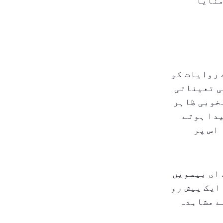
منایا
 روایات کو
کی تعیناتی
خوبی ظاہر
یدا ہوتے
اس پر
 ای بیسویں
ایک پیش رو
ے مشاہدہ