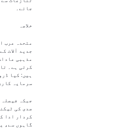
تنازعات سے ب
جائے۔
خلاصہ
متحدہ عرب ام
جدید آلات کے
مذہبی عادات 
کرتی ہے۔ تاہ
ہیں: کیا ڈرو
سرمایہ کاری
جبکہ فیصلہ ا
صدی کی ٹیکنا
کردار ادا کر
گاہوں سے، یا