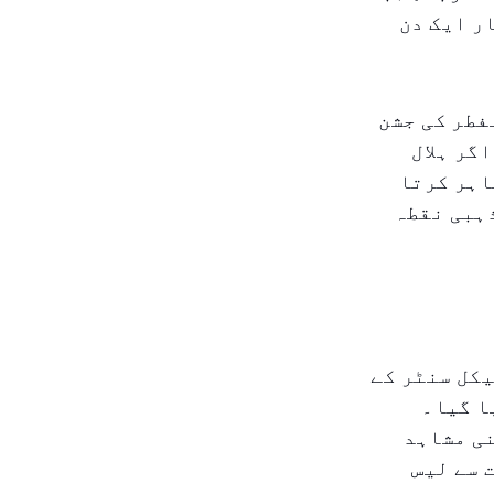
ر ایک دن
 الفطر کی جشن
گر ہلال
اہر کرتا
ذہبی نقطہ
کل سنٹر کے
ا گیا۔
نی مشاہد
 سے لیس