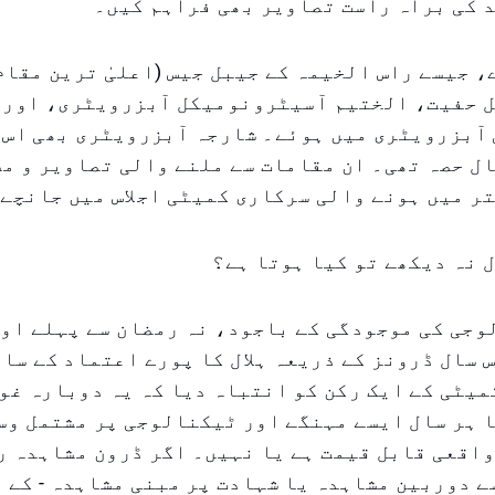
 کی براہ راست تصاویر بھی فراہم کیں۔
 جیسے راس الخیمہ کے جیبل جیس (اعلیٰ ترین مقام
ل حفیت، الختیم آسیٹرونومیکل آبزرویٹری، اور 
آبزرویٹری میں ہوئے۔ شارجہ آبزرویٹری بھی اس 
ل حصہ تھی۔ ان مقامات سے ملنے والی تصاویر و م
ر میں ہونے والی سرکاری کمیٹی اجلاس میں جانچے
ل نہ دیکھے تو کیا ہوتا ہے؟
جی کی موجودگی کے باجود، نہ رمضان سے پہلے اور
 سال ڈرونز کے ذریعہ ہلال کا پورے اعتماد کے سات
میٹی کے ایک رکن کو انتباہ دیا کہ یہ دوبارہ غو
 ہر سال ایسے مہنگے اور ٹیکنالوجی پر مشتمل وس
واقعی قابل قیمت ہے یا نہیں۔ اگر ڈرون مشاہدہ 
ے دوربین مشاہدہ یا شہادت پر مبنی مشاہدہ - کے 