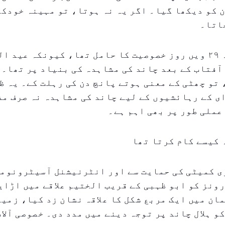
ن کو دیکھا گیا۔ اگر یہ نہ ہوتا، تو مہینہ خودکا
اتا۔
ڈرون مشاہدہ ۲۹ ویں روز خصوصیت کا حامل تھا، کیونکہ عید
آفتاب کے بعد چاند کی مشاہدہ کی بنیاد پر تھا۔ ا
تو چھٹی کے معنی ہوتے پانچ دن کی رہلت کے۔ یہ ظ
ای کے رہائشیوں کے لیے چاند کی مشاہدہ نہ صرف م
عملی طور پر بھی اہم ہے۔
 کیسے کام کرتا تھا
ی کمیٹی کی حمایت سے اور انٹرنیشنل آسیٹرونومی
ونز کو ابو ظہبی کے قریب الختیم علاقے میں اڑای
ان میں ایک مربع شکل کا علاقہ نشان زد کیا، زمی
و ہلال چاند پر توجہ دینے میں مدد دی۔ خصوصی آلات