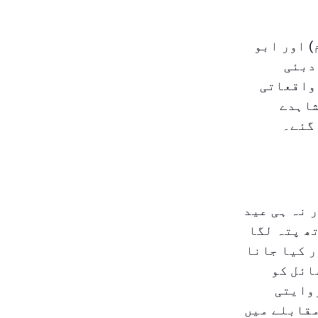
) اور ابو
دبئی
واقعاتی
شاہدے
 گئے۔
 نہ ہی عید
ھ پتہ لگا
ر کیا جانا
ائل کو
روایتی
مقابلے میں