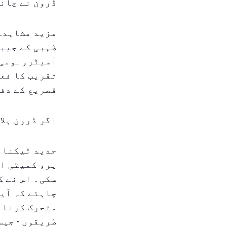
ڈرون نے چاند
مزید مشاہدے،
ظہبی کے جیب
آسیٹرونومی 
تقریب کا فعا
قصریع کے دفت
اگر ڈرون ہلا
جدید ٹیکنالو
پر، کمیٹی اس
سکی۔ اس نے ک
چاہئے کہ آیا
متحرک کرنا 
طریقوں - جیس