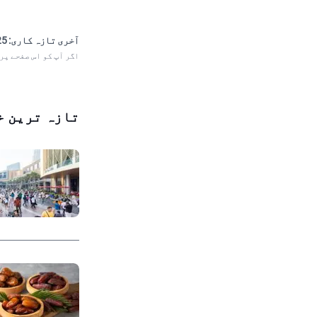
آخری تازہ کاری:
 21:34
اگر آپ کو اس صفحے پر
تازہ ترین خ