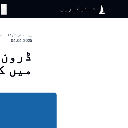
دبئیخبریں
تلاش
یو اے ای, ٹیکنالوج
2025. 04. 04
ڈرون 
میں ک