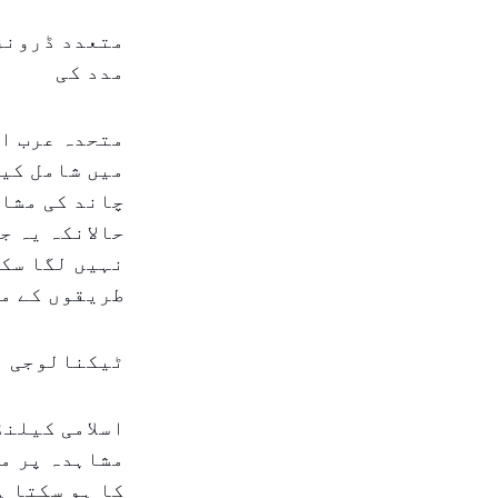
متعدد ڈرونز 
مدد کی
متحدہ عرب ا
میں شامل کیا
چاند کی مشاہ
حالانکہ یہ ج
نہیں لگا سکے
طریقوں کے مق
ٹیکنالوجی او
اسلامی کیلنڈ