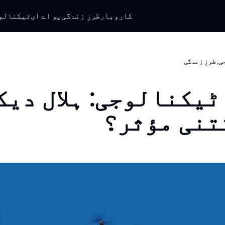
کاروبار
طرزِ زندگی
یو اے ای
ٹیکنالو
ی, طرزِ زندگی
ٹیکنالوجی: ہلال دیک
تنی مؤثر؟