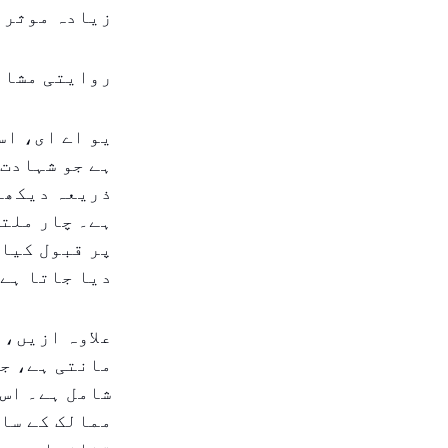
زیادہ موثر 
روایتی مشاہ
یو اے ای، اس
ہے جو شہادت 
ذریعہ دیکھے
ہے۔ چار ملتی
پر قبول کیا 
دیا جاتا ہے
علاوہ ازیں، 
مانتی ہے، ج
شامل ہے۔ اس 
ممالک کے سات