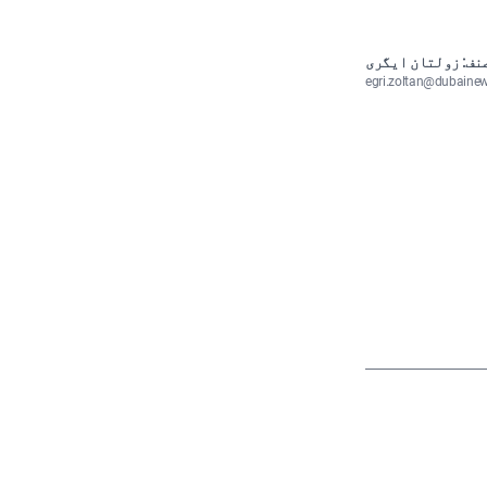
نف: زولتان ایگری
egri.zoltan@dubaine