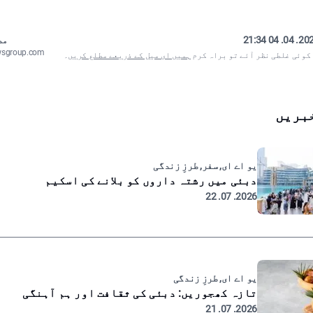
2025. 04. 04
مص
wsgroup.com
 کوئی غلطی نظر آئے تو براہ کرم
ہمیں ای میل کے ذریعے مطلع کریں
۔
بریں
یو اے ای, سفر, طرزِ زندگی
دبئی میں رشتہ داروں کو بلانے کی اسکیم
2026. 07. 22
یو اے ای, طرزِ زندگی
تازہ کھجوریں: دبئی کی ثقافت اور ہم آہنگی
2026. 07. 21