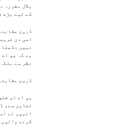
ہلال مقررہ د
کے لیے بڑھ ج
اسی دن غروب 
نہیں دکھتا، 
ہے کہ یو اے 
نظر سے بلکہ 
ڈرون مشاہدہ
یو اے ای فتو
تعاون سے، ڈر
انہوں نے آسم
کرنے والوں ک