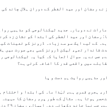
نے رمضان اور عید الفطر کے دوران ہلال چاند کی 
مارات نے دوبارہ جدید ٹیکنالوجی کو مذہبی روای
: رمضان اور عید الفطر کی ابتدا کو نشان زد کرنے
دہ کے لیے ایک سو سے زیادہ ڈرونز کو تعینات کیا
دت شاندار تھی، لیکن ڈرونز کسی بھی صورت میں ہلا
، جس نے یہ سوال اٹھایا کہ کیا یہ ٹیکنالوجی ر
ابلے میں واقعی قدر کا اضافہ کرتی ہے؟
ر مذہبی روایت ہم دست و پا
ر، ہجری قمری ہے، لہٰذا ماہ کی ابتدا و اختتام ہل
کا ہو سکتا ہے، ج