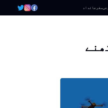
جی
سفر
جائداد
ھنے