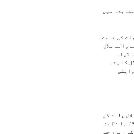
مشاہدہ میں
ات کی خدمت
 والے ہلال
 گیا۔
ل کا پتہ
وایتی
ال چاند کی
مشاہدہ پر منحصر ہوتا ہے۔ مثال کے طور پر، رمضان کا مہینہ ۲۹ یا ۳۰ دن
ب نیا چاند دکھائی دے۔ امسال، رمضان ۲۹ دن کا رہا، جب