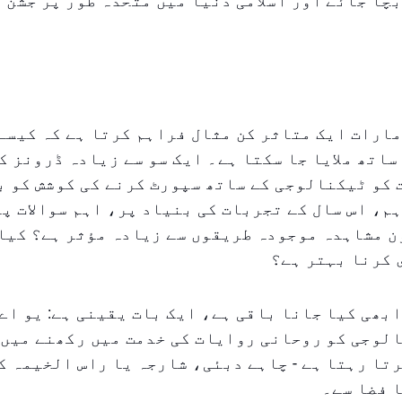
چا جائے اور اسلامی دنیا میں متحدہ طور پر جشن 
ارات ایک متاثر کن مثال فراہم کرتا ہے کہ کیسے
 ساتھ ملایا جا سکتا ہے۔ ایک سو سے زیادہ ڈرونز 
کو ٹیکنالوجی کے ساتھ سپورٹ کرنے کی کوشش کو ب
م، اس سال کے تجربات کی بنیاد پر، اہم سوالات پ
ن مشاہدہ موجودہ طریقوں سے زیادہ مؤثر ہے؟ کیا 
 کرنا بہتر ہے؟
بھی کیا جانا باقی ہے، ایک بات یقینی ہے: یو اے
لوجی کو روحانی روایات کی خدمت میں رکھنے میں 
تا رہتا ہے - چاہے دبئی، شارجہ یا راس الخیمہ ک
 فضا سے۔