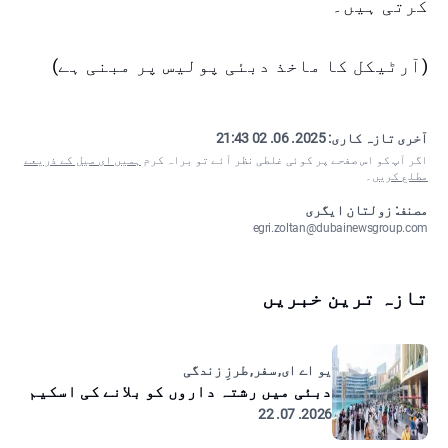
کرتی ہیں۔
(آرٹیکل کا ماخذ دبئی پولیس پر مبنی ہے)
آخری تازہ کاری:
2025. 06. 02 21:43
اگر آپ کو اس صفحے پر کوئی غلطی نظر آئے تو براہ کرم
ہمیں ای میل کے ذریعے
مطلع کریں
۔
مصنف: زولتان ایگری
egri.zoltan@dubainewsgroup.com
تازہ ترین خبریں
یو اے ای, سفر, طرزِ زندگی
دبئی میں رشتہ داروں کو بلانے کی اسکیم
2026. 07. 22