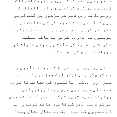
کاموں میں مدد کرتے ہیں، روبوٹ خطرناک
زمینوں پر کام کرتے ہیں، اور الیکٹرک
روبوٹک کاریں شہر کی سڑکوں پر گشت کرتی
ہیں تاکہ دن رات کمیونٹی کی حفاظت کی
نگرانی کریں۔ مصنوعی ذہانت سوشل میڈیا
پوسٹوں کا تجزیہ کرتی ہے تاکہ ممکنہ
خطرات یا صارف کی حالت پر مبنی خطرات کو
بروقت معلوم کیا جا سکے۔
دبئی پولیس اپنے قیام کے بعد سے لمبی راہ
طے کر چکی ہے، لیکن ایک چیز میں ثبات رہا:
شہر اور اس کے رہائشیوں کی حفاظت کا عزم۔
قلعے کی دیواروں میں پیدا ہونیوالی
روایات جدید ترین ٹیکنالوجی کے ساتھ مکس
ہو کر دنیا بھر کی قانون نافذ کرنے والی
ایجنسیوں کے لیے ایک بے مثال مثال پیدا