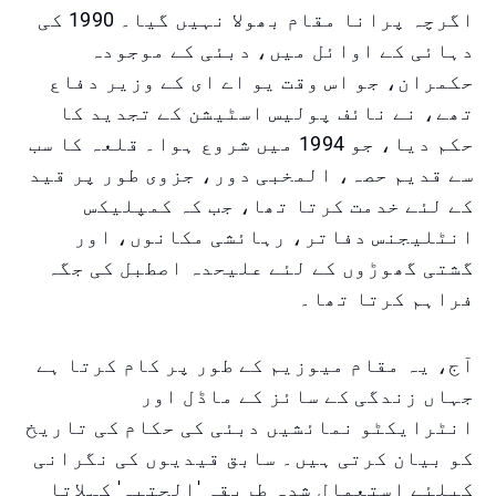
اگرچہ پرانا مقام بھولا نہیں گیا۔ 1990 کی
دہائی کے اوائل میں، دبئی کے موجودہ
حکمران، جو اس وقت یو اے ای کے وزیر دفاع
تھے، نے نائف پولیس اسٹیشن کے تجدید کا
حکم دیا، جو 1994 میں شروع ہوا۔ قلعہ کا سب
سے قدیم حصہ، المخبی دور، جزوی طور پر قید
کے لئے خدمت کرتا تھا، جب کہ کمپلیکس
انٹلیجنس دفاتر، رہائشی مکانوں، اور
گشتی گھوڑوں کے لئے علیحدہ اصطبل کی جگہ
فراہم کرتا تھا۔
آج، یہ مقام میوزیم کے طور پر کام کرتا ہے
جہاں زندگی کے سائز کے ماڈل اور
انٹرایکٹو نمائشیں دبئی کی حکام کی تاریخ
کو بیان کرتی ہیں۔ سابق قیدیوں کی نگرانی
کیلئے استعمال شدہ طریقہ 'الحتبہ' کہلاتا