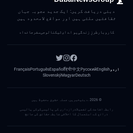
دبئی دریافت کریں: ایک جدید عجوبہ جہاں
ثقافتیں ملتی ہیں اور مواقع لامحدود ہیں
کاروبار
طرزِ زندگی
یو اے ای
ٹیکنالوجی
سفر
جائداد
اردو
English
Русский
中文
हिंदी
Español
Português
Français
Slovenský
Magyar
Deutsch
©
2026
.دبئیخبریں. جملہ حقوق محفوظ ہیں
رابطہ
اشاعت کی تفصیلات
رازداری کی پالیسی
کوکی پالیسی
ذرائع کے استعمال کا اخلاقی ضابطہ
حقائق کی جانچ