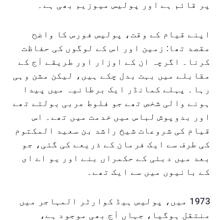
پر قائم ہے اور پولیس میوزیم بھی ہے۔
اپنے قیام کے وقت، پولیس فورس کا واضح
مقصد تھا: زمین اور اس کے لوگوں کی حفاظت
کرنا۔ اگرچہ ان کے اوزار اور طریقے آج کے
مقابلے میں بہت بدل چکے ہیں، لیکن مشن وہی
رہا۔ پہلے کمانڈر ایک برطانیہ میں پیدا
ہونے والی شخص تھے جو فلوط عربی بولتے تھے
اور بدوپوش لباس میں خدمت میں تھے۔ اس
قیام کی شروعات شیخ راشد بن سعید المکتوم
کی طرف سے ایک فرمان کے ذریعے کی گئی، جو
بعد میں دبئی کے حکمراں بنے اور یو اے ای
کے بانیوں میں سے ایک تھے۔
1973 میں، پولیس ہیڈ کوارٹر المہاجر میں
منتقل ہوگیا، جہاں آج بھی موجود ہے،