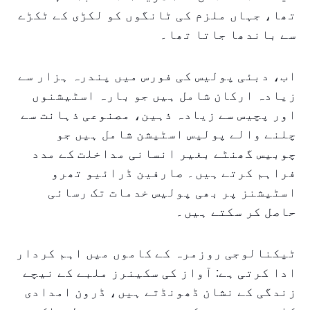
تھا، جہاں ملزم کی ٹانگوں کو لکڑی کے ٹکڑے
سے باندھا جاتا تھا۔
اب، دبئی پولیس کی فورس میں پندرہ ہزار سے
زیادہ ارکان شامل ہیں جو بارہ اسٹیشنوں
اور پچیس سے زیادہ ذہین، مصنوعی ذہانت سے
چلنے والے پولیس اسٹیشن شامل ہیں جو
چوبیس گھنٹے بغیر انسانی مداخلت کے مدد
فراہم کرتے ہیں۔ صارفین ڈرائیو تھرو
اسٹیشنز پر بھی پولیس خدمات تک رسائی
حاصل کر سکتے ہیں۔
ٹیکنالوجی روزمرہ کے کاموں میں اہم کردار
ادا کرتی ہے: آواز کی سکینرز ملبے کے نیچے
زندگی کے نشان ڈھونڈتے ہیں، ڈرون امدادی