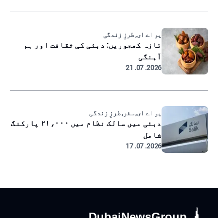
یو اے ای, طرزِ زندگی
تازہ کھجوریں: دبئی کی ثقافت اور ہم
آہنگی
2026. 07. 21
یو اے ای, سفر, طرزِ زندگی
دبئی میں سالک نظام میں ۲۱،۰۰۰ پارکنگ
شامل
2026. 07. 17
DubaiNewsGroup