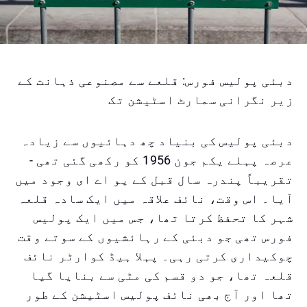
دبئی پولیس فورس: قلعے سے مصنوعی ذہانت کے
زیر نگرانی سمارٹ اسٹیشن تک
دبئی پولیس کی بنیاد چھ دہائیوں سے زیادہ
عرصہ پہلے یکم جون 1956 کو رکھی گئی تھی -
تقریباً پندرہ سال قبل کے یو اے ای وجود میں
آیا۔ اس وقت، نائف علاقہ میں ایک سادہ قلعہ
شہر کا تحفظ کرتا تھا، جس میں ایک پولیس
فورس تھی جو دبئی کے رہائشیوں کے سوتے وقت
چوکیداری کرتی رہی۔ پہلا ہیڈ کوارٹر نائف
قلعہ تھا، جو دو قسم کی مٹی سے بنایا گیا
تھا اور آج بھی نائف پولیس اسٹیشن کے طور