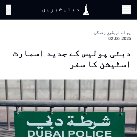
دبئیخبریں
تلاش
یو اے ای, طرزِ زندگی
2025. 06. 02
دبئی پولیس کے جدید اسمارٹ
اسٹیشن کا سفر