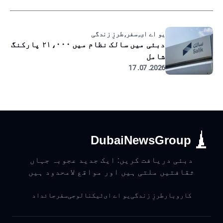
یو اے ای, سفر, طرزِ زندگی
دبئی میں سالک نظام میں ۲۱،۰۰۰ پارکنگ
شامل
2026. 07. 17
DubaiNewsGroup
دبئی دریافت کریں: ایک جدید عجوبہ جہاں
ثقافتیں ملتی ہیں اور مواقع لامحدود ہیں
کاروبار
طرزِ زندگی
یو اے ای
ٹیکنالوجی
سفر
جائداد