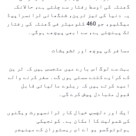
گھنٹہ کی اوسط رفتار سے چلتی ہے، حالانکہ
یہ دنیا کی تیز ترین، شنگھائی ٹرانسراپیڈ
میگلیو، جو 460 کلومیٹر فی گھنٹہ کی رفتار
تک پہنچتی ہے، سے ابھی پیچھے ہوگی۔
مسافر کی پوچھ اور تشویشات
بہت سے لوگ اس بارے میں متجسس ہیں کہ ٹر ین
کے کرایے کتنے سستی ہوں گے۔ سفر کرنے والے
امید کرتے ہیں کہ ریلوے مالیاتی قابل
قبول متبادل پیش کرے گی۔
ایک اور دلچسپ خیال کار ٹرانسپورٹ ویگنوں
کی شمولیت کا امکان ہے۔ کونجیکی
ہوتوتوگسو یو اے ای ریستوران کے مینیجر