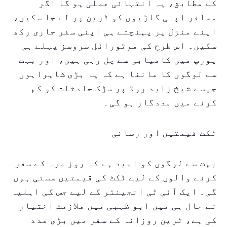
کے مطابق، یہ انتہائی عملی ہو گا اگر
مسافر اپنی گاڑیوں کو ٹرین پر لے جا سکیں،
اپنے منزل پر پہنچتے ہی اپنی سفر جاری رکھ
سکیں۔ اس طرح کی موٹورائل سروسز پہلے ہی
یورپ میں کامیابی سے چل رہی ہیں، اور بہت
سے لوگوں کا ماننا ہے کہ یہ بڑی شاہراہوں
جیسے شیخ زاید روڈ پر سڑک حادثات کو کم
کرنے میں مددگار ہو گی۔
ٹکٹ قیمتیں اور رسائی
بہت سے لوگوں کو امید ہے کہ روز مرہ کے سفر
کرنے والوں کے لیے ٹکٹ کی قیمتیں سستی ہوں
گی۔ ایک آئی ٹی انجینئر کے لیے جس کی اہلیہ
نے حال ہی میں ابو ظہبی میں ملازمت اختیار
کی ہے، ٹرین روزانہ کے سفر میں بڑی مدد