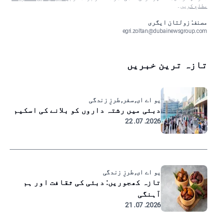
مطلع کریں
۔
مصنف: زولتان ایگری
egri.zoltan@dubainewsgroup.com
تازہ ترین خبریں
یو اے ای, سفر, طرزِ زندگی
دبئی میں رشتہ داروں کو بلانے کی اسکیم
2026. 07. 22
یو اے ای, طرزِ زندگی
تازہ کھجوریں: دبئی کی ثقافت اور ہم
آہنگی
2026. 07. 21