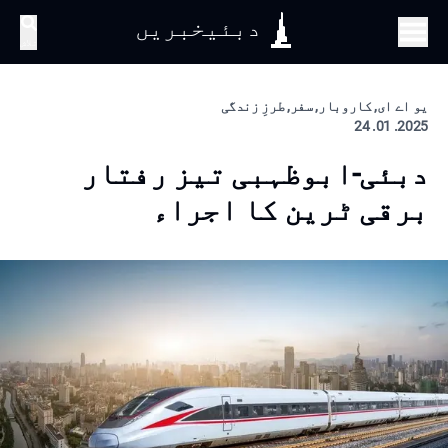
دبئیخبریں
تلاش
یو اے ای, کاروبار, سفر, طرزِ زندگی
2025. 01. 24
دبئی-ابوظہبی تیز رفتار
برقی ٹرین کا اجراء