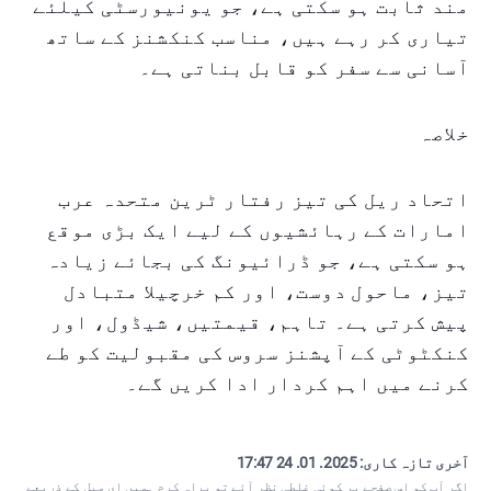
مند ثابت ہو سکتی ہے، جو یونیورسٹی کیلئے
تیاری کر رہے ہیں، مناسب کنکشنز کے ساتھ
آسانی سے سفر کو قابل بناتی ہے۔
خلاصہ
اتحاد ریل کی تیز رفتار ٹرین متحدہ عرب
امارات کے رہائشیوں کے لیے ایک بڑی موقع
ہو سکتی ہے، جو ڈرائیونگ کی بجائے زیادہ
تیز، ماحول دوست، اور کم خرچیلا متبادل
پیش کرتی ہے۔ تاہم، قیمتیں، شیڈول، اور
کنکٹوٹی کے آپشنز سروس کی مقبولیت کو طے
کرنے میں اہم کردار ادا کریں گے۔
آخری تازہ کاری:
2025. 01. 24 17:47
اگر آپ کو اس صفحے پر کوئی غلطی نظر آئے تو براہ کرم
ہمیں ای میل کے ذریعے