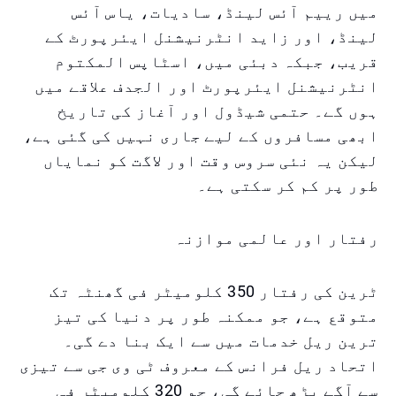
میں رییم آئس لینڈ، سادیات، یاس آئس
لینڈ، اور زاید انٹرنیشنل ایئرپورٹ کے
قریب، جبکہ دبئی میں، اسٹاپس المکتوم
انٹرنیشنل ایئرپورٹ اور الجدف علاقے میں
ہوں گے۔ حتمی شیڈول اور آغاز کی تاریخ
ابھی مسافروں کے لیے جاری نہیں کی گئی ہے،
لیکن یہ نئی سروس وقت اور لاگت کو نمایاں
طور پر کم کر سکتی ہے۔
رفتار اور عالمی موازنہ
ٹرین کی رفتار 350 کلومیٹر فی گھنٹہ تک
متوقع ہے، جو ممکنہ طور پر دنیا کی تیز
ترین ریل خدمات میں سے ایک بنا دے گی۔
اتحاد ریل فرانس کے معروف ٹی وی جی سے تیزی
سے آگے بڑھ جائے گی، جو 320 کلومیٹر فی