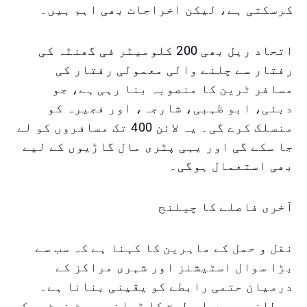
کرسکتی ہے، لیکن اخراجات بھی اہم ہیں۔
اتحاد ریل بھی 200 کلومیٹر فی گھنٹہ کی
رفتار سے چلنے والی معمولی رفتار کی
مسافر ٹرین کا منصوبہ بنا رہی ہے، جو
دبئی، ابو ظہبی، شارجہ، اور فجیرہ کو
منسلک کرے گی۔ یہ لائن 400 تک مسافروں کو لے
جا سکے گی اور یہی پٹری مال گاڑیوں کے لیے
بھی استعمال ہوگی۔
آخری فاصلے کا چیلنج
نقل و حمل کے ماہرین کا کہنا ہے کہ سب سے
بڑا سوال اسٹیشنز اور شہری مراکز کے
درمیان حتمی رابطے کو یقینی بنانا ہے۔
برطانیہ میں اس طرح کا ٹرانسپورٹ نیٹ ورک