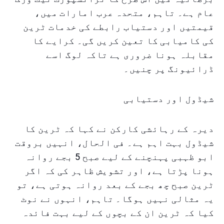
عام ہے۔ تاہم، متحدہ عرب امارات میں،
قیمتیں اور دستیاب رابطے کی خدمات ٹرین
کی کامیابی کا تعین کریں گی۔ کرایے کا
مقابلہ ہونا ضروری ہے تاکہ لوگ اسے
ڈرائیونگ پر چنیں۔
شیڈول اور دستیابی
دیرہ کے رہائشی کارکن نے کہا کہ ٹرین کا
شیڈول بہت اہم ہے۔ فی الحال، انہیں بروقت
ابو ظہبی پہنچنے کے لیے صبح 5 بجے روانہ
ہونا پڑتا ہے، اور تشویش ظاہر کی کہ اگر
ٹرین صبح چھ بجے کے بعد روانہ ہوتی ہے، تو
یہ مثالی نہیں ہوگا۔ تاہم، انہوں نے نوٹ
کیا کہ ٹرین ان کے بچوں کے لیے بہت فائدہ