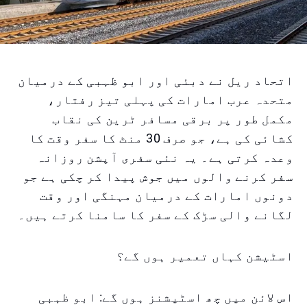
اتحاد ریل نے دبئی اور ابو ظہبی کے درمیان
متحدہ عرب امارات کی پہلی تیز رفتار،
مکمل طور پر برقی مسافر ٹرین کی نقاب
کشائی کی ہے، جو صرف 30 منٹ کا سفر وقت کا
وعدہ کرتی ہے۔ یہ نئی سفری آپشن روزانہ
سفر کرنے والوں میں جوش پیدا کر چکی ہے جو
دونوں امارات کے درمیان مہنگی اور وقت
لگانے والی سڑک کے سفر کا سامنا کرتے ہیں۔
اسٹیشن کہاں تعمیر ہوں گے؟
اس لائن میں چھ اسٹیشنز ہوں گے: ابو ظہبی