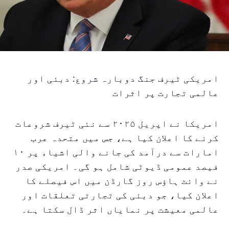
امریکی ٹیرف جنگ دوبارہ شروع: دبئی اور
عالمی تجارت پر اثرات
امریکا نے اپریل ۲۰۲۵ سے نئی ٹیرف شروعات
کرنے کا اعلان کیا ہے، جس میں متحدہ عرب
امارات سے درآمد کی جانے والی اشیاء پر ۱۰
فیصد عمومی ڈیوٹی شامل ہو گی۔ امریکی صدر
نے وائٹ ہاؤس روز گارڈن میں اس فیصلے کا
اعلان کیا، جو دبئی کی تجارتی تعلقات اور
عالمی معیشت پر نمایاں اثر ڈال سکتا ہے۔