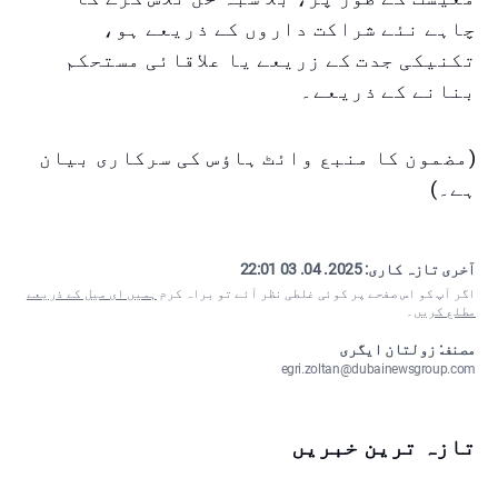
چاہے نئے شراکت داروں کے ذریعے ہو،
تکنیکی جدت کے زریعے یا علاقائی مستحکم
بنانے کے ذریعے۔
(مضمون کا منبع وائٹ ہاؤس کی سرکاری بیان
ہے۔)
آخری تازہ کاری:
2025. 04. 03 22:01
اگر آپ کو اس صفحے پر کوئی غلطی نظر آئے تو براہ کرم
ہمیں ای میل کے ذریعے
مطلع کریں
۔
مصنف: زولتان ایگری
egri.zoltan@dubainewsgroup.com
تازہ ترین خبریں