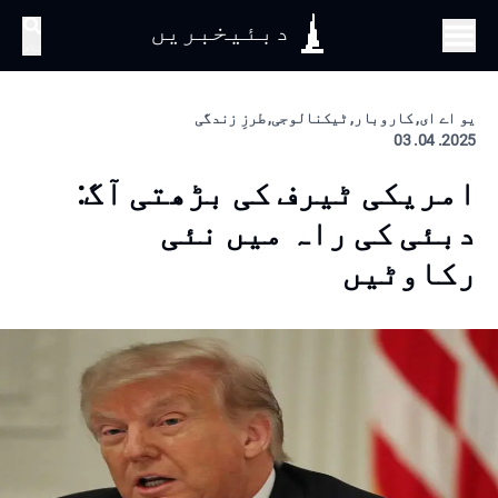
دبئیخبریں
تلاش
یو اے ای, کاروبار, ٹیکنالوجی, طرزِ زندگی
2025. 04. 03
امریکی ٹیرف کی بڑھتی آگ:
دبئی کی راہ میں نئی
رکاوٹیں