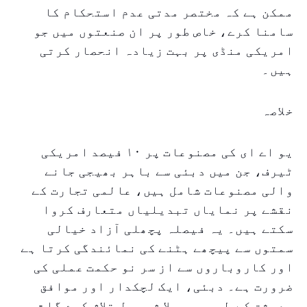
ممکن ہے کہ مختصر مدتی عدم استحکام کا
سامنا کرے، خاص طور پر ان صنعتوں میں جو
امریکی منڈی پر بہت زیادہ انحصار کرتی
ہیں۔
خلاصہ
یو اے ای کی مصنوعات پر ۱۰ فیصد امریکی
ٹیرف، جن میں دبئی سے باہر بھیجی جانے
والی مصنوعات شامل ہیں، عالمی تجارت کے
نقشے پر نمایاں تبدیلیاں متعارف کروا
سکتے ہیں۔ یہ فیصلہ پچھلی آزاد خیالی
سمتوں سے پیچھے ہٹنے کی نمائندگی کرتا ہے
اور کاروباروں سے از سر نو حکمت عملی کی
ضرورت ہے۔ دبئی، ایک لچکدار اور موافق
معیشت کے طور پر، بلا شبہ حل تلاش کرے گا -