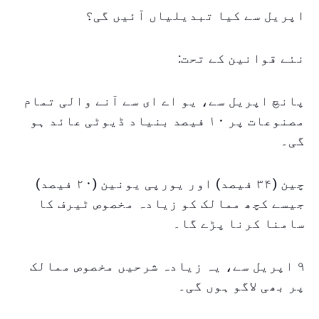
اپریل سے کیا تبدیلیاں آئیں گی؟
نئے قوانین کے تحت:
پانچ اپریل سے، یو اے ای سے آنے والی تمام
مصنوعات پر ۱۰ فیصد بنیاد ڈیوٹی عائد ہو
گی۔
چین (۳۴ فیصد) اور یورپی یونین (۲۰ فیصد)
جیسے کچھ ممالک کو زیادہ مخصوص ٹیرف کا
سامنا کرنا پڑے گا۔
۹ اپریل سے، یہ زیادہ شرحیں مخصوص ممالک
پر بھی لاگو ہوں گی۔