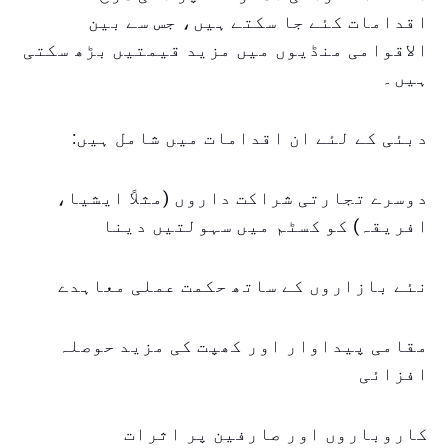
اقدامات کئے جا سکتے ہیں، جس سے بین
الاقوامی منڈیوں میں مزید قیمتیں بڑھ سکتی
ہیں۔
دبئی کے لئے ان اقدامات میں شامل ہیں:
دوسرے تجارتی شراکت داروں (مثلاً ایشیا،
افریقہ) کو کسٹم میں سہولتیں دینا
نئے بازاروں کے ساتھ حکمت عملی معاہدے
مقامی پیداوار اور کھپت کی مزید حوصلہ
افزائی
کاروباروں اور صارفین پر اثرات