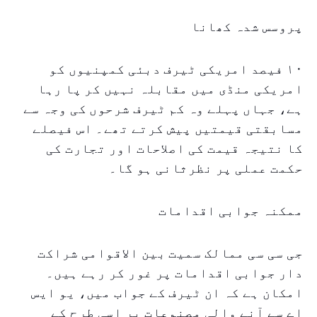
پروسس شدہ کھانا
۱۰ فیصد امریکی ٹیرف دبئی کمپنیوں کو
امریکی منڈی میں مقابلہ نہیں کر پا رہا
ہے، جہاں پہلے وہ کم ٹیرف شرحوں کی وجہ سے
مسابقتی قیمتیں پیش کرتے تھے۔ اس فیصلے
کا نتیجہ قیمت کی اصلاحات اور تجارت کی
حکمت عملی پر نظرثانی ہو گا۔
ممکنہ جوابی اقدامات
جی سی سی ممالک سمیت بین الاقوامی شراکت
دار جوابی اقدامات پر غور کر رہے ہیں۔
امکان ہے کہ ان ٹیرف کے جواب میں، یو ایس
اے سے آنے والی مصنوعات پر اسی طرح کے