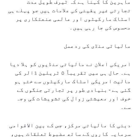
ماہرین کا کہنا ہے کہ ٹیرف طویل مدت
تجارتی غیر یقینی کی علامات ہیں جو پہلے ہی
اسٹاک مارکیٹوں اور عالمی صنعتکاری پر
محسوس کی جا رہی ہیں۔
مالیاتی منڈی کی ردعمل
امریکی اعلان نے مالیاتی منڈیوں کو ہلا دیا
ہے۔ حال ہی میں تقریباً ۵ ٹریلین ڈالر کی
مالیت امریکی اسٹاک مارکیٹوں سے ختم ہو
گئی ہے - بنیادی طور پر تجارتی جنگوں کے
خوف اور معیشتی زوال کی تشویشات کی وجہ
سے۔
دبئی کا مالیاتی مرکز، جس کے بین الاقوامی
سرمایہ کاروں کے ساتھ مضبوط تعلقات ہیں،