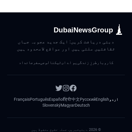
DubaiNewsGroup
دبئی دریافت کریں: ایک جدید عجوبہ جہاں
ثقافتیں ملتی ہیں اور مواقع لامحدود ہیں
کاروبار
طرزِ زندگی
یو اے ای
ٹیکنالوجی
سفر
جائداد
اردو
English
Русский
中文
हिंदी
Español
Português
Français
Slovenský
Magyar
Deutsch
©
2026
.دبئیخبریں. جملہ حقوق محفوظ ہیں