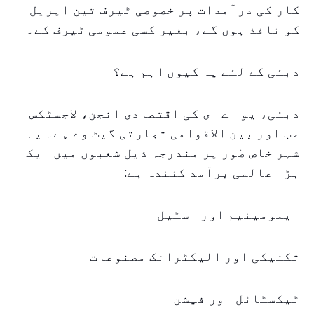
کار کی درآمدات پر خصوصی ٹیرف تین اپریل
کو نافذ ہوں گے، بغیر کسی عمومی ٹیرف کے۔
دبئی کے لئے یہ کیوں اہم ہے؟
دبئی، یو اے ای کی اقتصادی انجن، لاجسٹکس
حب اور بین الاقوامی تجارتی گیٹ وے ہے۔ یہ
شہر خاص طور پر مندرجہ ذیل شعبوں میں ایک
بڑا عالمی برآمد کنندہ ہے:
ایلومینیم اور اسٹیل
تکنیکی اور الیکٹرانک مصنوعات
ٹیکسٹائل اور فیشن