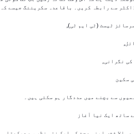
اکٹر سے رابطہ کریں۔ باقاعدہ سکریننگ جیسے کہ:
سائز ٹیسٹ (ٹی ایم ٹی),
ئل,
کی نگرانی,
ی سکین
میوں سے بچنے میں مددگار ہو سکتی ہیں۔
 ساتھ ایک نیا آغاز
ے والا شخص اپنی صحت کو ایک نئی نظر سے دیکھتا ہے