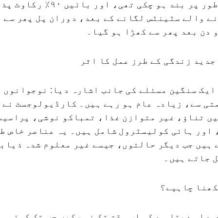
شریان مکمل طور پر بند ہو چکی تھی،
ے والے سٹینٹس لگانے کے بعد، دوران پل پھر سے ب
و دن بعد پھر سے کھڑا ہو گیا۔
جدید زندگی کے طرز عمل کا اثر
ایک سنگین مسئلے کی جانب اشارہ دیا: نوجوانوں م
تی سے، زیادہ عام ہو رہے ہیں۔ کارڈیولوجسٹ نے 
یں تناؤ، غیر متوازن غذا، تمباکو نوشی، پراسیس
اور ہائی کولیسٹرول شامل ہیں۔ یہ عناصر خاص طو
ہیں جب دیگر حالتوں، جیسے غیر معلوم شدہ ذیابی
 جاتے ہیں۔
کھنا چاہیے؟
وصلہ دیتا ہے کہ اس وقت تک نہ رکیں جب تک کوئی م