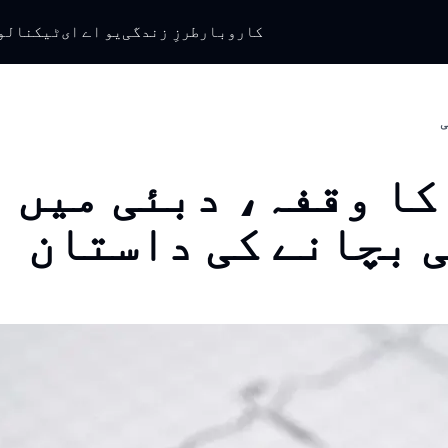
کاروبار
طرزِ زندگی
یو اے ای
ٹیکنالو
ی
کا وقفہ، دبئی میں
 بچانے کی داستان