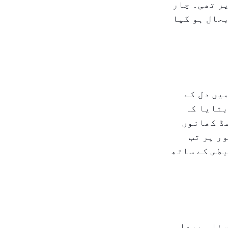
 اور بائیں ۹۰٪ رکاوٹ پذیر تھی۔ چار
حال ہو گیا
یں دل کے
بتایا کہ
ڈ کھانوں
ر پر تب
طس کے ساتھ
سئلہ پیدا