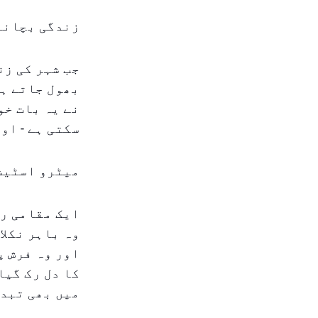
زندگی بچانے 
جب شہر کی زن
بھول جاتے ہی
نے یہ بات خو
سکتی ہے - او
میٹرو اسٹیش
ایک مقامی رہ
وہ باہر نکلا
اور وہ فرش پ
کا دل رک گیا
میں بھی تبدی