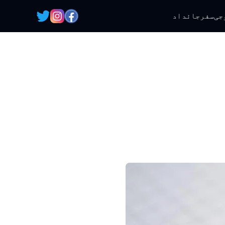
جی
سفر
جائداد