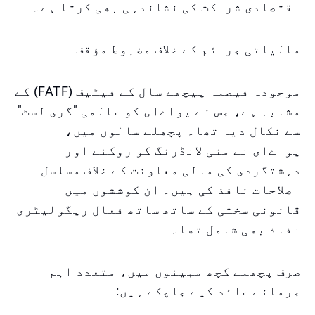
اقتصادی شراکت کی نشاندہی بھی کرتا ہے۔
مالیاتی جرائم کے خلاف مضبوط مؤقف
موجودہ فیصلہ پیچھے سال کے فیٹیف (FATF) کے
مشابہ ہے، جس نے یواےای کو عالمی "گری لسٹ"
سے نکال دیا تھا۔ پچھلے سالوں میں،
یواےای نے منی لانڈرنگ کو روکنے اور
دہشتگردی کی مالی معاونت کے خلاف مسلسل
اصلاحات نافذ کی ہیں۔ ان کوششوں میں
قانونی سختی کے ساتھ ساتھ فعال ریگولیٹری
نفاذ بھی شامل تھا۔
صرف پچھلے کچھ مہینوں میں، متعدد اہم
جرمانے عائد کیے جاچکے ہیں: