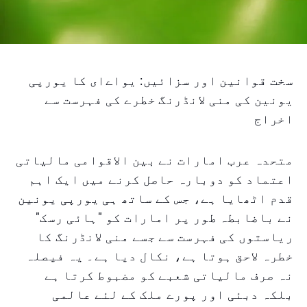
سخت قوانین اور سزائیں: یواےای کا یورپی
یونین کی منی لانڈرنگ خطرے کی فہرست سے
اخراج
متحدہ عرب امارات نے بین الاقوامی مالیاتی
اعتماد کو دوبارہ حاصل کرنے میں ایک اہم
قدم اٹھایا ہے، جس کے ساتھ ہی یورپی یونین
نے باضابطہ طور پر امارات کو "ہائی رسک"
ریاستوں کی فہرست سے جسے منی لانڈرنگ کا
خطرہ لاحق ہوتا ہے، نکال دیا ہے۔ یہ فیصلہ
نہ صرف مالیاتی شعبے کو مضبوط کرتا ہے
بلکہ دبئی اور پورے ملک کے لئے عالمی