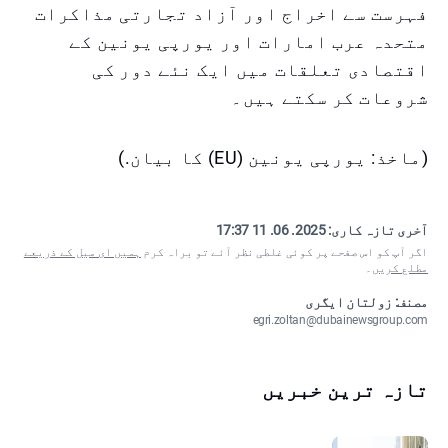
فہرست سے اخراج اور آزاد تجارتی مذاکرات
متحدہ عرب امارات اور یورپی یونین کے
اقتصادی تعلقات میں ایک نئے دور کی
شروعات کر سکتے ہیں۔
(ماخذ: یورپی یونین (EU) کا بیان.)
آخری تازہ کاری:
2025. 06. 11 17:37
اگر آپ کو اس صفحے پر کوئی غلطی نظر آئے تو براہ کرم
ہمیں ای میل کے ذریعے
مطلع کریں
۔
مصنف: زولتان ایگری
egri.zoltan@dubainewsgroup.com
تازہ ترین خبریں