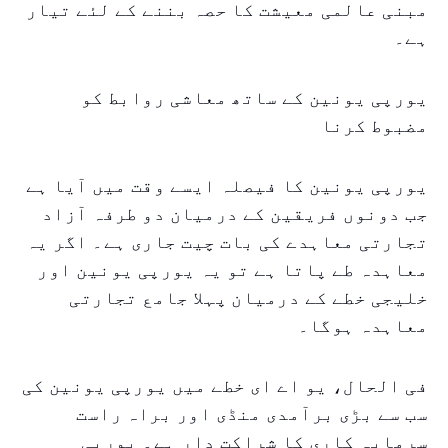
مبنی عالمی معیشت کا حصہ بننے کے لئے تیار
ہے۔
یورپی یونین کے ساتھ معاشی روابط کو
مضبوط کرنا
یورپی یونین کا فیصلہ ایسے وقت میں آیا ہے
جب دونوں فریقین کے درمیان دو طرفہ آزاد
تجارتی معاہدے کی بات چیت جاری ہے۔ اگر یہ
معاہدہ طے پاتا ہے تو یہ یورپی یونین اور
خلیجی خطے کے درمیان پہلا جامع تجارتی
معاہدہ ہوگا۔
فی الحال، یو اے ای خطے میں یورپی یونین کی
سب سے بڑی برآمدی منڈی اور براہ راست
سرمایہ کاری کا شراکت دار ہے۔ یورپی