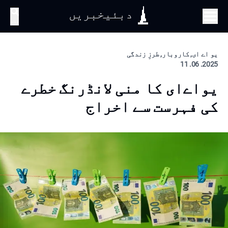
دبئیخبریں
تلاش
یو اے ای, کاروبار, طرزِ زندگی
2025. 06. 11
یواےای کا منی لانڈرنگ خطرے
کی فہرست سے اخراج