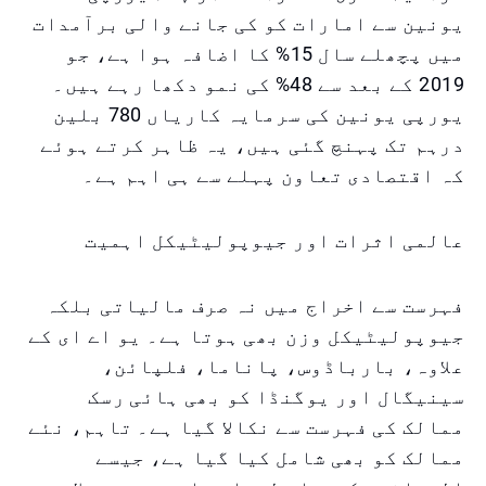
یونین سے امارات کو کی جانے والی برآمدات
میں پچھلے سال 15% کا اضافہ ہوا ہے، جو
2019 کے بعد سے 48% کی نمو دکھا رہے ہیں۔
یورپی یونین کی سرمایہ کاریاں 780 بلین
درہم تک پہنچ گئی ہیں، یہ ظاہر کرتے ہوئے
کہ اقتصادی تعاون پہلے سے ہی اہم ہے۔
عالمی اثرات اور جیوپولیٹیکل اہمیت
فہرست سے اخراج میں نہ صرف مالیاتی بلکہ
جیوپولیٹیکل وزن بھی ہوتا ہے۔ یو اے ای کے
علاوہ، بارباڈوس، پاناما، فلپائن،
سینیگال اور یوگنڈا کو بھی ہائی رسک
ممالک کی فہرست سے نکالا گیا ہے۔ تاہم، نئے
ممالک کو بھی شامل کیا گیا ہے، جیسے