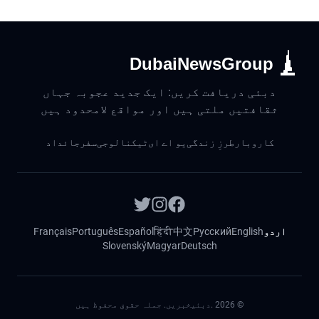
DubaiNewsGroup
دبئی دریافت کریں: ایک جدید عجوبہ جہاں
ثقافتیں ملتی ہیں اور مواقع لامحدود ہیں
کاروبار
طرزِ زندگی
یو اے ای
ٹیکنالوجی
سفر
جائداد
اردو
English
Русский
中文
हिंदी
Español
Português
Français
Slovenský
Magyar
Deutsch
©
2026
.دبئیخبریں. جملہ حقوق محفوظ ہیں