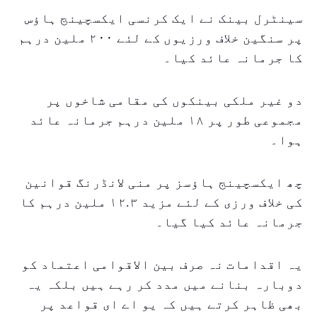
سینٹرل بینک نے ایک کرنسی ایکسچینج ہاؤس
پر سنگین خلاف ورزیوں کے لئے ۲۰۰ ملین درہم
کا جرمانہ عائد کیا۔
دو غیر ملکی بینکوں کی مقامی شاخوں پر
مجموعی طور پر ۱۸ ملین درہم جرمانہ عائد
ہوا۔
چھ ایکسچینج ہاؤسز پر منی لانڈرنگ قوانین
کی خلاف ورزی کے لئے مزید ۱۲.۳ ملین درہم کا
جرمانہ عائد کیا گیا۔
یہ اقدامات نہ صرف بین الاقوامی اعتماد کو
دوبارہ بنانے میں مدد کر رہے ہیں بلکہ یہ
بھی ظاہر کرتے ہیں کہ یو اے ای قواعد پر