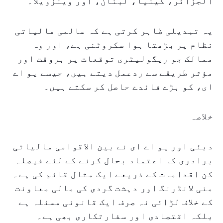
الجزائر، کینیا، لبنان، اور وینزویلا۔
یہ تبدیلی ظاہر کرتی ہے کہ عالمی مالیاتی
نظام پر بڑھتا ہوا سکروٹنی ہے، اور وہ
ممالک جو ریگولیٹری توقعات پر بروقت اور
مؤثر طریقے سے ردعمل دیتے ہیں، جیسے یو اے
ای، کو بڑے فائدے حاصل کر سکتے ہیں۔
خلاصہ
دبئی اور یو اے ای نے بین الاقوامی مالیاتی
برادری کا اعتماد بحال کرنے کے لئے فیصلہ
کن اقدامات کے ذریعے ایک مثال قائم کی ہے۔
منی لانڈرنگ اور دہشت گردی کی مالی معاونت
کے خلاف لڑائی نہ صرف ایک قانونی مسئلہ ہے
بلکہ اقتصادی اور سفارتکاری بھی ہے۔