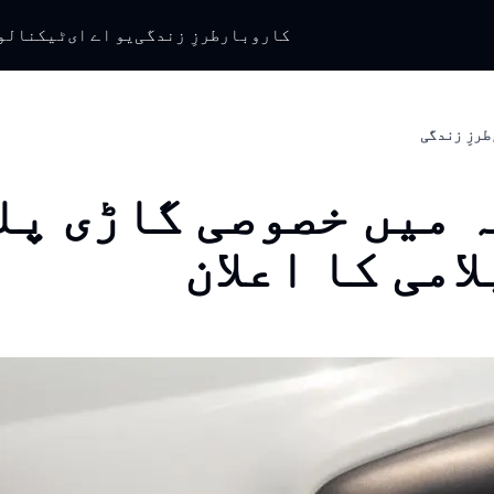
کاروبار
طرزِ زندگی
یو اے ای
ٹیکنالو
طرزِ زندگی
 میں خصوصی گاڑی پل
امی کا اعلان