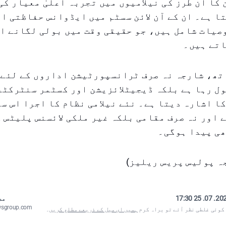
کا ان طرز کی نیلامیوں میں تجربہ اعلیٰ معیار ک
ا ہے۔ ان کے آن لائن سسٹم میں ایڈوانس حفاظتی ا
یات شامل ہیں، جو حقیقی وقت میں بولی لگانے او
اتے ہیں۔
تھ، شارجہ نہ صرف ٹرانسپورٹیشن اداروں کے لئے 
ل رہا ہے بلکہ ڈیجیٹلائزیشن اور کسٹمر سنٹرکٹر
ا اشارہ دیتا ہے۔ نئے نیلامی نظام کا اجرا اس سا
 اور نہ صرف مقامی بلکہ غیر ملکی لائسنس پلیٹس 
ھی پیدا ہوگی۔
ہ پولیس پریس ریلیز)
2025. 07. 25
مص
wsgroup.com
 کوئی غلطی نظر آئے تو براہ کرم
ہمیں ای میل کے ذریعے مطلع کریں
۔