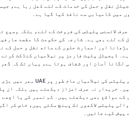
 میں کامیابی سے نافذ کیا گیا ہے۔
صرف لائسنس پلیٹس کی فروخت کے لئے، بلکہ وسیع ت
 کے لئے بھی ہے۔ شارجہ کی حکومت کا مقصد صارفین
ڑھانا اور اسمارٹ حلوں کے ساتھ نقل و حمل کے نظ
ے۔ ڈیجیٹل پلیٹ فارمز پر نیلامیاں کنڈکٹ کرنے 
 لگانا آسان اور شفاف ہوتا ہے، یہاں تک کہ گھر
خصوصی لائسنس پلیٹس کی نیلامیاں عام طور پر 
ں۔ خریدار نہ صرف اعزاز دیکھتے ہیں بلکہ ان پل
کے مواقع بھی دیکھتے ہیں۔ کم نمبر کی یا اچھے 
الی پلیٹس لاکھوں تک پہنچ سکتی ہیں، خاص کر اگر 
 پیش کیے جائیں۔