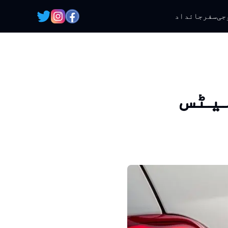
جی
سفر
جائداد
یٹس