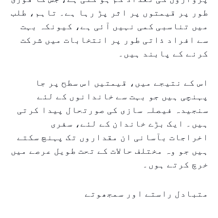
طور پر قیمتوں پر اثر پڑ رہا ہے۔ تاہم، طلب
میں تناسبی کمی نہیں آئی ہے، کیونکہ بہت
سے افراد ذاتی طور پر انتخابات میں شرکت
کرنے کے پابند ہیں۔
اس کے نتیجے میں، قیمتیں اس سطح پر جا
پہنچی ہیں جو بہت سے خاندانوں کے لئے
سنجیدہ فیصلہ سازی کی صورتحال پیدا کرتی
ہیں۔ ایک بڑے خاندان کے لئے، سفری
اخراجات بآسانی ان مقداروں تک پہنچ سکتے
ہیں جو وہ مختلف حالات کے تحت طویل عرصے میں
خرچ کرتے ہوں۔
متبادل راستے اور سمجھوتے