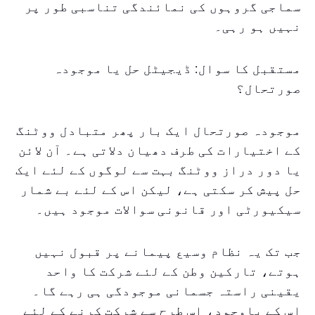
سماجی گروہوں کی نمائندگی تناسبی طور پر
نہیں ہو رہی۔
مستقبل کا سوال: ڈیجیٹل حل یا موجودہ
صورتحال؟
موجودہ صورتحال ایک بار پھر متبادل ووٹنگ
کے اختیارات کی طرف دھیان دلاتی ہے۔ آن لائن
یا دور دراز ووٹنگ بہت سے لوگوں کے لئے ایک
حل پیش کر سکتی ہے، لیکن اس کے لئے بے شمار
سیکیورٹی اور قانونی سوالات موجود ہیں۔
جب تک یہ نظام وسیع پیمانے پر قبول نہیں
ہوتے، تارکین وطن کے لئے شرکت کا واحد
یقینی راستہ جسمانی موجودگی ہی رہے گا۔
اس کے باوجود، اس طرح سے شرکت کرنے کے لئے