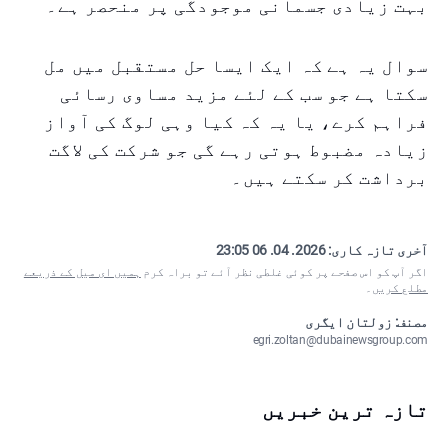
بہت زیادی جسمانی موجودگی پر منحصر ہے۔
سوال یہ ہے کہ ایک ایسا حل مستقبل میں مل
سکتا ہے جو سب کے لئے مزید مساوی رسائی
فراہم کرے، یا یہ کہ کیا وہی لوگ کی آواز
زیادہ مضبوط ہوتی رہے گی جو شرکت کی لاگت
برداشت کر سکتے ہیں۔
آخری تازہ کاری:
2026. 04. 06 23:05
اگر آپ کو اس صفحے پر کوئی غلطی نظر آئے تو براہ کرم
ہمیں ای میل کے ذریعے
مطلع کریں
۔
مصنف: زولتان ایگری
egri.zoltan@dubainewsgroup.com
تازہ ترین خبریں