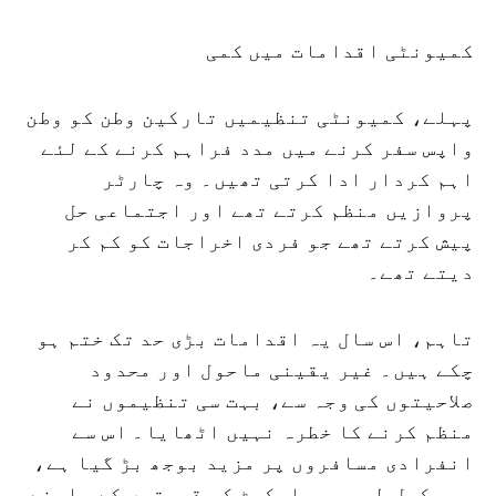
کمیونٹی اقدامات میں کمی
پہلے، کمیونٹی تنظیمیں تارکین وطن کو وطن
واپس سفر کرنے میں مدد فراہم کرنے کے لئے
اہم کردار ادا کرتی تھیں۔ وہ چارٹر
پروازیں منظم کرتے تھے اور اجتماعی حل
پیش کرتے تھے جو فردی اخراجات کو کم کر
دیتے تھے۔
تاہم، اس سال یہ اقدامات بڑی حد تک ختم ہو
چکے ہیں۔ غیر یقینی ماحول اور محدود
صلاحیتوں کی وجہ سے، بہت سی تنظیموں نے
منظم کرنے کا خطرہ نہیں اٹھایا۔ اس سے
انفرادی مسافروں پر مزید بوجھ بڑ گیا ہے،
جو مکمل طور پر مارکیٹ کی قیمتوں کے سامنے