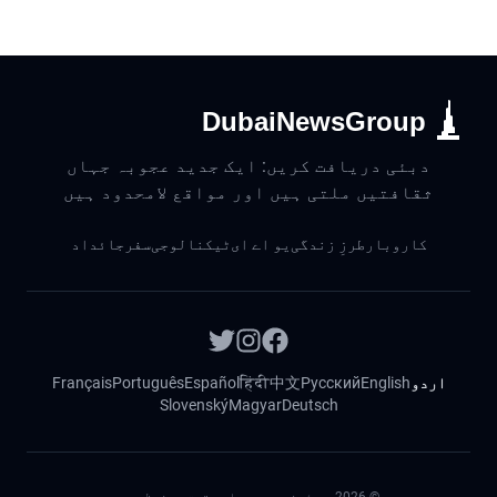
DubaiNewsGroup
دبئی دریافت کریں: ایک جدید عجوبہ جہاں
ثقافتیں ملتی ہیں اور مواقع لامحدود ہیں
کاروبار
طرزِ زندگی
یو اے ای
ٹیکنالوجی
سفر
جائداد
اردو
English
Русский
中文
हिंदी
Español
Português
Français
Slovenský
Magyar
Deutsch