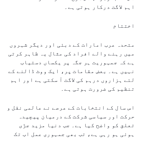
اہم لاگت درکار ہوتی ہے۔
اختتام
متحدہ عرب امارات کے دبئی اور دیگر شہروں
میں رہنے والے افراد کی مثال یہ ظاہر کرتی
ہے کہ جمہوریت ہر جگہ پر یکساں دستیاب
نہیں ہے۔ بعض مقامات پر، ایک ووٹ ڈالنے کے
لئے ہزاروں درہم کی لاگت آ سکتی ہے اور اہم
تنظیم کی ضرورت ہوتی ہے۔
اس سال کے انتخابات کے عرصے نے عالمی نقل و
حرکت اور سیاسی شرکت کے درمیان پیچیدہ
تعلق کو واضح کیا ہے۔ جب دنیا مزید جڑی
ہوئی ہو رہی ہے، تب بھی جمہوری عمل اب تک