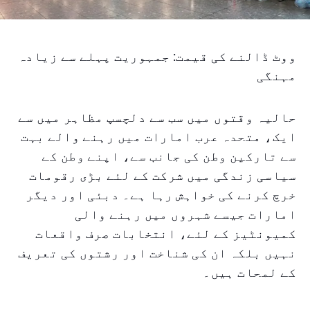
ووٹ ڈالنے کی قیمت: جمہوریت پہلے سے زیادہ
مہنگی
حالیہ وقتوں میں سب سے دلچسپ مظاہر میں سے
ایک، متحدہ عرب امارات میں رہنے والے بہت
سے تارکین وطن کی جانب سے، اپنے وطن کے
سیاسی زندگی میں شرکت کے لئے بڑی رقومات
خرچ کرنے کی خواہش رہا ہے۔ دبئی اور دیگر
امارات جیسے شہروں میں رہنے والی
کمیونٹیز کے لئے، انتخابات صرف واقعات
نہیں بلکہ ان کی شناخت اور رشتوں کی تعریف
کے لمحات ہیں۔