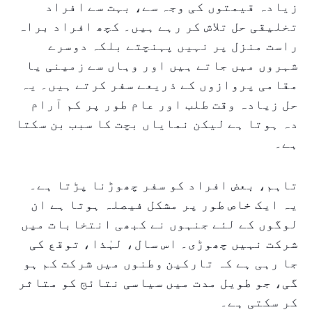
زیادہ قیمتوں کی وجہ سے، بہت سے افراد
تخلیقی حل تلاش کر رہے ہیں۔ کچھ افراد براہ
راست منزل پر نہیں پہنچتے بلکہ دوسرے
شہروں میں جاتے ہیں اور وہاں سے زمینی یا
مقامی پروازوں کے ذریعے سفر کرتے ہیں۔ یہ
حل زیادہ وقت طلب اور عام طور پر کم آرام
دہ ہوتا ہے لیکن نمایاں بچت کا سبب بن سکتا
ہے۔
تاہم، بعض افراد کو سفر چھوڑنا پڑتا ہے۔
یہ ایک خاص طور پر مشکل فیصلہ ہوتا ہے ان
لوگوں کے لئے جنہوں نے کبھی انتخابات میں
شرکت نہیں چھوڑی۔ اس سال، لہٰذا، توقع کی
جا رہی ہے کہ تارکین وطنوں میں شرکت کم ہو
گی، جو طویل مدت میں سیاسی نتائج کو متاثر
کر سکتی ہے۔