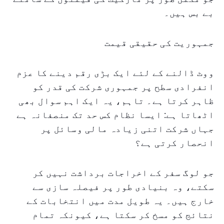
بے بس ہیں۔
جمہوریت کی حقیقی قیمت
ووٹ ڈالنے کے لئے ایک بڑی رقم دینے کا عزم
انفرادی سطح پر جمہوری شرکت کی قدر کو
ظاہر کرتا ہے۔ تاہم، یہ ایک اہم سوال بھی
اٹھاتا ہے: ایسا نظام کس حد تک منصفانہ ہے
جہاں شرکت اتنی زیادہ مالی وسائل پر
انحصار کرتی ہے؟
جو لوگ سفر کے اخراجات برداشت نہیں کر
سکتے، وہ بنیادی طور پر فیصلہ سازی سے
خارج ہیں۔ یہ طویل مدت میں انتخابات کے
نتائج کو مسخ کر سکتا ہے، کیونکہ تمام