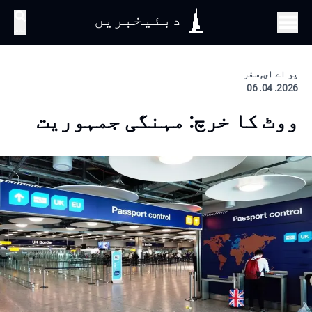
دبئیخبریں
تلاش
یو اے ای, سفر
2026. 04. 06
ووٹ کا خرچ: مہنگی جمہوریت