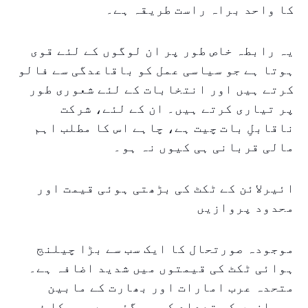
کا واحد براہ راست طریقہ ہے۔
یہ رابطہ خاص طور پر ان لوگوں کے لئے قوی
ہوتا ہے جو سیاسی عمل کو باقاعدگی سے فالو
کرتے ہیں اور انتخابات کے لئے شعوری طور
پر تیاری کرتے ہیں۔ ان کے لئے، شرکت
ناقابلِ بات چیت ہے، چاہے اس کا مطلب اہم
مالی قربانی ہی کیوں نہ ہو۔
ائیرلائن کے ٹکٹ کی بڑھتی ہوئی قیمت اور
محدود پروازیں
موجودہ صورتحال کا ایک سب سے بڑا چیلنج
ہوائی ٹکٹ کی قیمتوں میں شدید اضافہ ہے۔
متحدہ عرب امارات اور بھارت کے مابین
پروازوں کی تعداد کم ہو گئی ہے، جس کا فوری