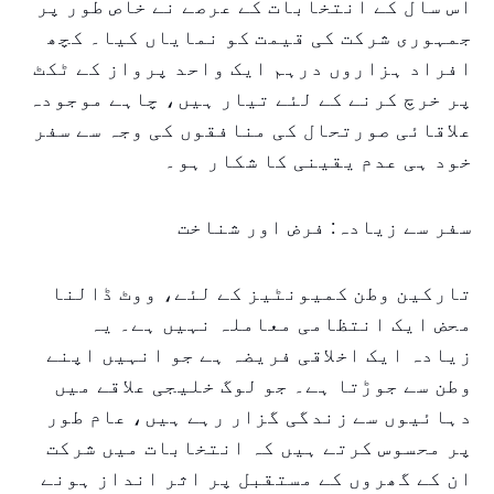
اس سال کے انتخابات کے عرصے نے خاص طور پر
جمہوری شرکت کی قیمت کو نمایاں کیا۔ کچھ
افراد ہزاروں درہم ایک واحد پرواز کے ٹکٹ
پر خرچ کرنے کے لئے تیار ہیں، چاہے موجودہ
علاقائی صورتحال کی منافقوں کی وجہ سے سفر
خود ہی عدم یقینی کا شکار ہو۔
سفر سے زیادہ: فرض اور شناخت
تارکین وطن کمیونٹیز کے لئے، ووٹ ڈالنا
محض ایک انتظامی معاملہ نہیں ہے۔ یہ
زیادہ ایک اخلاقی فریضہ ہے جو انہیں اپنے
وطن سے جوڑتا ہے۔ جو لوگ خلیجی علاقے میں
دہائیوں سے زندگی گزار رہے ہیں، عام طور
پر محسوس کرتے ہیں کہ انتخابات میں شرکت
ان کے گھروں کے مستقبل پر اثر انداز ہونے